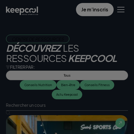
Je m’inscris
CENTRE DE RESSOURCES
DÉCOUVREZ
LES
RESSOURCES
KEEPCOOL
FILTRER PAR :
Tous
Conseils Nutrition
Bien-être
Conseils Fitness
Actu Keepcool