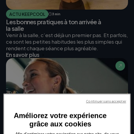
ACTU KEEPCOOL
3 min
Les bonnes pratiques à ton arrivée à
la salle
Venir à la salle, c’est déjà un premier pas. Et parfois,
ce sont les petites habitudes les plus simples qui
rendent chaque séance plus agréable.
En savoir plus
Continuer sans accepter
Améliorez votre expérience
grâce aux cookies