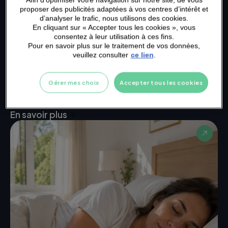
Afin d’optimiser votre navigation sur notre site, de vous
proposer des publicités adaptées à vos centres d’intérêt et
d’analyser le trafic, nous utilisons des cookies.
En cliquant sur « Accepter tous les cookies », vous
consentez à leur utilisation à ces fins.
Pour en savoir plus sur le traitement de vos données,
veuillez consulter
ce lien
.
BIEN-ÊTRE
3 min
Sports et fortes chaleurs : adopter
les bons réflexes
Gérer mes choix
Accepter tous les cookies
Adopte les bons réflexes pour continuer à bouger
sereinement cet été !
En savoir plus