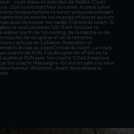
ser : courir mieux et avec plus de facilité !Cours
ous. Que tu sois marcheur ou runner, tu peux suivre
fférents niveaux/options te seront proposés pendant
permettra de muscler tes muscles inférieurs qui sont
 mais aussi de bosser ton cardio !Conseil du coach :Si
ise ce cours plusieurs fois ! Il est fait pour te
réaliser à la fin de ton running, de ta marche ou de
tes muscles de récupérer et de te remettre
ours s’articule en 2 phases :Relaxation et
irements du bas du corpsConseil du coach :Le cours
ue séance de RUN. Il va décupler les effets de ta
u.À quand un RUN avec tes coachs ?Chez Keepcool,
 tes coachs !Renseigne-toi vite en salle si tu veux
bonne humeur ! Attention : Avant de pratiquer la
ecin