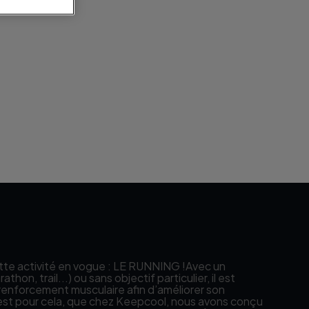
en
te activité en vogue : LE RUNNING !Avec un
hon, trail...) ou sans objectif particulier, il est
renforcement musculaire afin d’améliorer son
est pour cela, que chez Keepcool, nous avons conçu