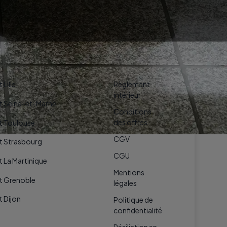
LÉGALES
 Lille
Règlement
intérieur
rt Seine-et-Marne
Conditions
des offres
rt Toulouse
CGV
rt Strasbourg
CGU
t La Martinique
Mentions
rt Grenoble
légales
t Dijon
Politique de
confidentialité