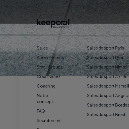
KEEPCOOL
NOS SALLES DE 
Salles
Salles de sport Paris
Abonnements
Salles de sport Lyon
Small Groups
Salles de sport Nîmes
Cours vidéo
Salles de sport Aix-e
Coaching
Salles de sport Marseil
Notre
Salles de sport Avigno
concept
Salles de sport Borde
FAQ
Salles de sport Brest
Recrutement