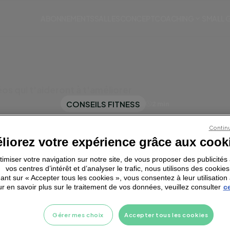
ABONNEMENTS
SALLES
CONCEPT
COACHING
SMALL 
éos qui t'aideront à t'améliorer
CONSEILS FITNESS
2 min
NNING : LES CO
Continu
liorez votre expérience grâce aux cook
ÉOS QUI T'AIDERO
ptimiser votre navigation sur notre site, de vous proposer des publicité
vos centres d’intérêt et d’analyser le trafic, nous utilisons des cookies
T'AMÉLIORER
ant sur « Accepter tous les cookies », vous consentez à leur utilisation 
r en savoir plus sur le traitement de vos données, veuillez consulter
ce
nvie de progresser en running ? Découvre les cours vid
Gérer mes choix
Accepter tous les cookies
ptés à ton niveau pour améliorer ta technique, augmente