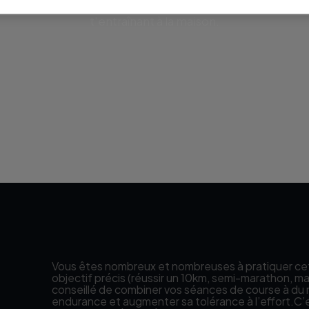
itesse et atteindre tes objectifs plus rapidement, tout 
t'entraînant à la maison.
Vous êtes nombreux et nombreuses à pratiquer cet
objectif précis (réussir un 10km, semi-marathon, marat
conseillé de combiner vos séances de course à du 
endurance et augmenter sa tolérance à l’effort.C’