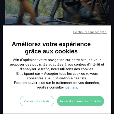
Continuer sans accepter
Améliorez votre expérience
grâce aux cookies
Afin d’optimiser votre navigation sur notre site, de vous
Le Small Group Cardio Training améliore
proposer des publicités adaptées à vos centres d’intérêt et
l'endurance, brûle des calories et renforce tout le
d’analyser le trafic, nous utilisons des cookies.
corps avec des exercices dynamiques et
En cliquant sur « Accepter tous les cookies », vous
intenses. Adapté à tous les niveaux.
consentez à leur utilisation à ces fins.
LIBÈRE TON ÉNERGIE AVEC
LE CREW
Pour en savoir plus sur le traitement de vos données,
veuillez consulter
ce lien
.
Gérer mes choix
Accepter tous les cookies