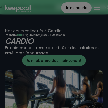
OFFRE SPECIALE DANS 
Je m’inscris
EMAINES À 0€ << OFFRE LIMITÉE ☀️
Nos cours collectifs
Cardio
Intensité
45 min
400-450 calories
CARDIO
Entraînement intense pour brûler des calories et
améliorer l'endurance.
Je m'abonne dès maintenant
Je réserve une séance d’essai