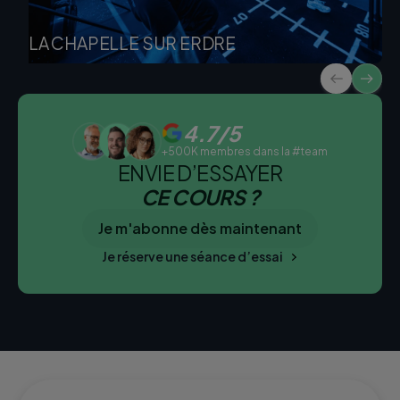
LA CHAPELLE SUR ERDRE
4.7/5
+500K membres dans la #team
ENVIE D’ESSAYER
CE COURS ?
Je m'abonne dès maintenant
Je réserve une séance d’essai