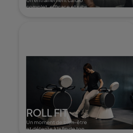
Un entraînement cardio
complet, efficace et sans
impact, idéal pour brûler
des calories et renforcer le
corps en douceur.
ROLL FIT
Un moment de bien-être
et détente à la fin de ton