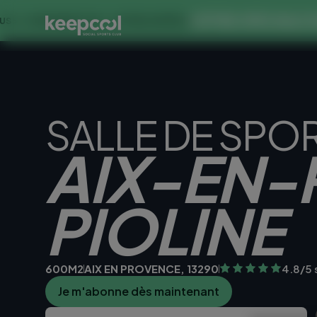
OFFRE SPECIALE DANS CE 
NES À 0€ << OFFRE LIMITÉE ☀️
SALLE DE SPO
AIX-EN-
PIOLINE
600M2
AIX EN PROVENCE, 13290
4.8/5 
Je m'abonne dès maintenant
Je teste la sall