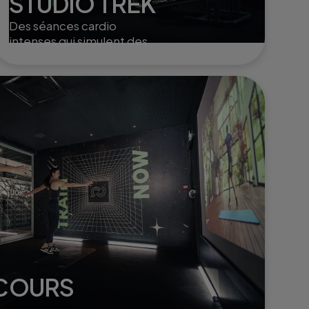
STUDIO TREK
Des séances cardio
intenses qui simulent des
randonnées en montagne,
parfaites pour renforcer
l'endurance et tonifier le
corps.
 COURS