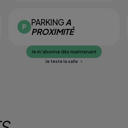
PARKING
A
PROXIMITÉ
Je m'abonne dès maintenant
Je teste la salle
TS