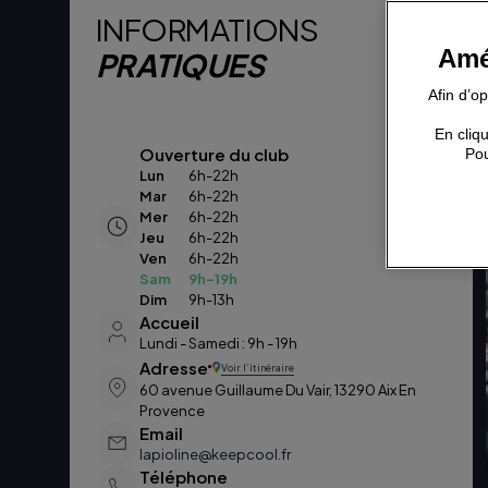
INFORMATIONS
Amé
PRATIQUES
Afin d’o
En cliqu
Ouverture du club
Pou
Lun
6h-22h
Mar
6h-22h
Mer
6h-22h
Jeu
6h-22h
Ven
6h-22h
Sam
9h-19h
Dim
9h-13h
Accueil
Lundi - Samedi : 9h - 19h
Adresse
Voir l’itinéraire
60 avenue Guillaume Du Vair, 13290 Aix En
Provence
Email
lapioline@keepcool.fr
Téléphone