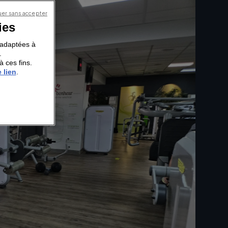
er sans accepter
ies
s adaptées à
.
à ces fins.
 lien
.