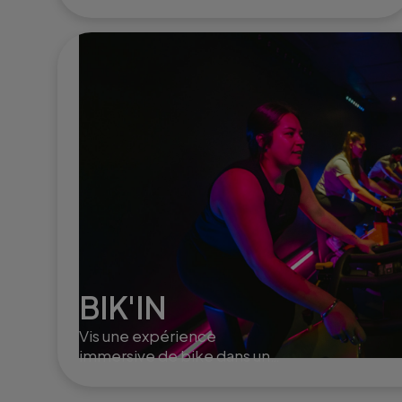
training. Le roll fit active la
circulation, aide à la
récupération musculaire et
à l'élimination de la cellulite.
BIK'IN
Vis une expérience
immersive de bike dans un
studio tamisé avec une
playlist entrainante, tout