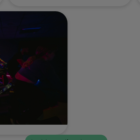
monter le cardio et brûler
un max de calories !