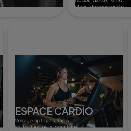
Abdos, danse, renfo...
choisis le cours qui te
convient et entraîne toi
ou à plusieurs dans nos
studios.
ESPACE CARDIO
Vélos, elliptiques, tapis...
ici, tout est réuni pour faire