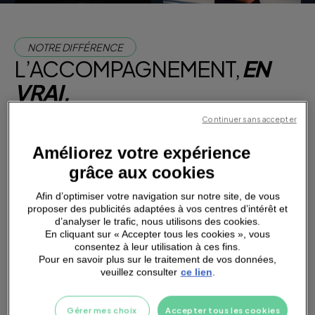
NOTRE DIFFÉRENCE
L’ACCOMPAGNEMENT,
EN
VRAI.
Rencontre quelques uns de nos 800 coachs,
Continuer sans accepter
présents en salle pour t'aider à atteindre tes
objectifs !
Améliorez votre expérience
SPÉCIALITÉ
grâce aux cookies
Afin d’optimiser votre navigation sur notre site, de vous
RENFORCEMENT MUSCULAIRE
proposer des publicités adaptées à vos centres d’intérêt et
d’analyser le trafic, nous utilisons des cookies.
COACHING PERSONNALISÉ
En cliquant sur « Accepter tous les cookies », vous
consentez à leur utilisation à ces fins.
Valenciennes
Pour en savoir plus sur le traitement de vos données,
DIMY
veuillez consulter
ce lien
.
Gérer mes choix
Accepter tous les cookies