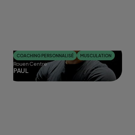
COACHING PERSONNALISÉ
MUSCULATION
Rouen Centre
PAUL