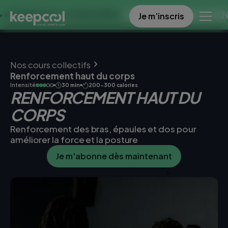
OFFRE SPECIALE DANS 
Je m’inscris
SEMAINES À 0€ << OFFRE LIMITÉE ☀️
Nos cours collectifs
Renforcement haut du corps
Intensité
30 min
200-300 calories
RENFORCEMENT HAUT DU
CORPS
Renforcement des bras, épaules et dos pour
améliorer la force et la posture
Je m'abonne dès maintenant
Je réserve une séance d’essai