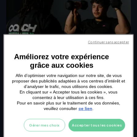
Continuer sans accepter
Améliorez votre expérience
grâce aux cookies
Afin d’optimiser votre navigation sur notre site, de vous
proposer des publicités adaptées à vos centres d’intérêt et
d’analyser le trafic, nous utilisons des cookies.
Le Small Group de renforcement haut du corps
En cliquant sur « Accepter tous les cookies », vous
cible les bras, les épaules, le dos et la poitrine à
consentez à leur utilisation à ces fins.
travers des exercices variés et ainsi améliorer les
Pour en savoir plus sur le traitement de vos données,
veuillez consulter
ce lien
.
gestes du quotidien.
LIBÈRE TON ÉNERGIE AVEC
LE CREW
Gérer mes choix
Accepter tous les cookies