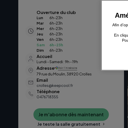
Ouverture du club
Amé
Lun
6h-23h
Mar
6h-23h
Afin d’o
Mer
6h-23h
Jeu
6h-23h
En cliqu
Ven
6h-23h
Pou
Sam
6h-23h
Dim
6h-23h
Accueil
Lundi - Samedi : 9h - 19h
Adresse
Voir l’itinéraire
79 rue du Moulin, 38920 Crolles
Email
crolles@keepcool.fr
Téléphone
0476718355
Je m'abonne dès maintenant
Je teste la salle gratuitement