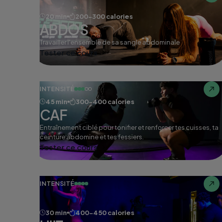
20 min
200-300 calories
ABDOS
Travailler l'ensemble de sa sangle abdominale
Tester ce cours
INTENSITÉ
45 min
300-400 calories
CAF
Entraînement ciblé pour tonifier et renforcer tes cuisses, ta
ceinture abdomine et tes fessiers.
Tester ce cours
INTENSITÉ
30 min
400-450 calories