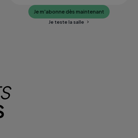
Je m'abonne dès maintenant
Je teste la salle
TS
S