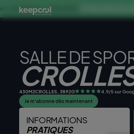
OFFRE SPECIALE DANS CE
NES À 0€ << OFFRE LIMITÉE ☀️
SALLE DE SPO
CROLLE
430M2
CROLLES, 38920
4.9/5 sur Goo
Je m'abonne dès maintenant
Je teste la sall
INFORMATIONS
PRATIQUES