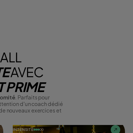
ALL
TE
AVEC
 PRIME
comité
. Parfaits pour
attention d'un coach dédié
 de nouveaux exercices et
INTENSITÉ