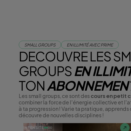
SMALL GROUPS
EN ILLIMITÉ AVEC PRIME
DECOUVRE LES SM
GROUPS
EN ILLIMI
TON
ABONNEMENT
Les small groups, ce sont des
cours en petit 
combiner la force de l'énergie collective et l'
à ta progression ! Varie ta pratique, apprends
découvre de nouvelles disciplines !
INTENSITÉ