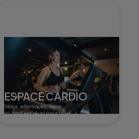
ESPACE CARDIO
Vélos, elliptiques, tapis...
ici, tout est réuni pour faire
monter le cardio et brûler
un max de calories !