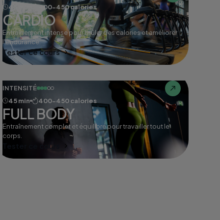
45 min
400-450 calories
CARDIO
Entraînement intense pour brûler des calories et améliorer
l'endurance.
Tester ce cours
INTENSITÉ
45 min
400-450 calories
FULL BODY
Entraînement complet et équilibré pour travailler tout le
corps.
Tester ce cours