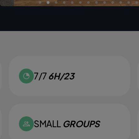
7/7
6H/23
SMALL
GROUPS