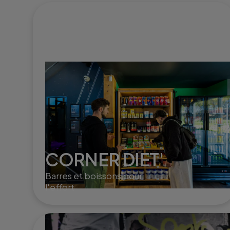
CORNER DIET'
Barres et boissons pour
l'effort