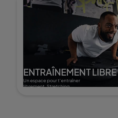
ENTRAÎNEMENT LIBRE
Un espace pour t'entraîner
librement. Stretching,
poids libres ou Small Group
Training, selon ton rythme
et tes envies.