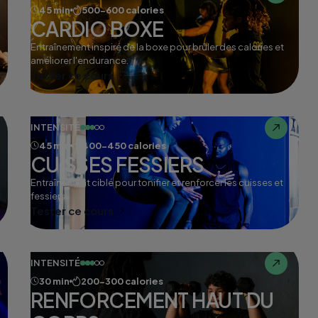
45 min
500-600 calories
CARDIO BOXE
Entraînement inspiré de la boxe pour brûler des calories et
améliorer l'endurance.
Tester ce cours
INTENSITÉ
45 min
400-450 calories
CUISSES FESSIERS
Entraînement ciblé pour tonifier et renforcer les cuisses et
fessiers.
Tester ce cours
INTENSITÉ
30 min
200-300 calories
RENFORCEMENT HAUT DU