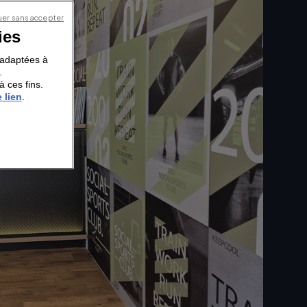
er sans accepter
ies
s adaptées à
.
à ces fins.
 lien
.