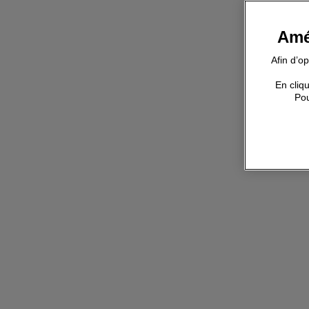
Amé
Afin d’o
En cliqu
Pou