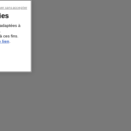
er sans accepter
ies
s adaptées à
.
à ces fins.
 lien
.