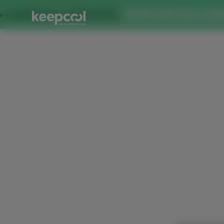
OFFRE SPECIALE DANS CE
AINES À 0€ << OFFRE LIMITÉE ☀️