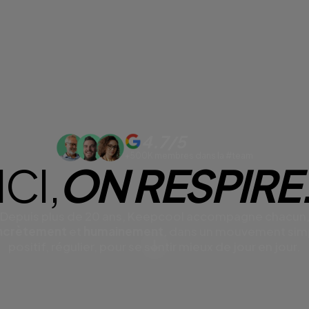
4.7/5
+500K membres dans la #team
ICI,
ON RESPIRE
Depuis plus de 20 ans, Keepcool accompagne chacun
ncrètement
et
humainement
, dans un mouvement sim
positif, régulier, pour se sentir mieux de jour en jour.