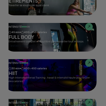
ETIREMENTS
Travailler sa souplesse musculaire
Tester ce cours
INTENSITÉ
45 min
400-450 calories
FULL BODY
Entraînement complet et équilibré pour travailler tout le corps.
Tester ce cours
INTENSITÉ
30 min
400-450 calories
HIIT
High Intensity Interval Training , travail à intensité haute pour brûler
des calories.
Tester ce cours
INTENSITÉ