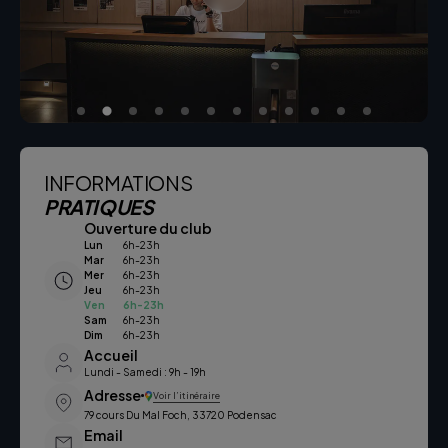
INFORMATIONS
PRATIQUES
Ouverture du club
Lun
6h-23h
Mar
6h-23h
Mer
6h-23h
Jeu
6h-23h
Ven
6h-23h
Sam
6h-23h
Dim
6h-23h
Accueil
Lundi - Samedi : 9h - 19h
Adresse
Voir l’itinéraire
79 cours Du Mal Foch, 33720 Podensac
Email