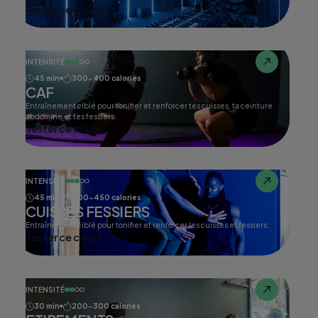
Tester ce cours
INTENSITÉ
45 min
300-400 calories
CAF
Entraînement ciblé pour tonifier et renforcer tes cuisses, ta ceinture
abdomine et tes fessiers.
Tester ce cours
INTENSITÉ
45 min
400-450 calories
CUISSES FESSIERS
Entraînement ciblé pour tonifier et renforcer les cuisses et fessiers.
Tester ce cours
INTENSITÉ
30 min
200-300 calories