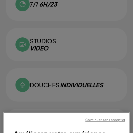
7/7
6H/23
STUDIOS
VIDEO
DOUCHES
INDIVIDUELLES
Continuer sans accepter
SMALL
GROUPS