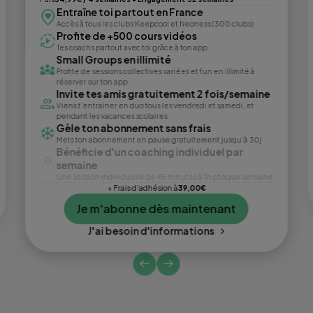
Entraîne toi partout en France
Accès à tous les clubs Keepcool et Neoness (300 clubs)
Profite de +500 cours vidéos
Tes coachs partout avec toi grâce à ton app
Small Groups en illimité
Profite de sessions collectives variées et fun en illimité à
réserver sur ton app
Invite tes amis gratuitement 2 fois/semaine
Viens t’entrainer en duo tous les vendredi et samedi, et
pendant les vacances scolaires
Gèle ton abonnement sans frais
Mets ton abonnement en pause gratuitement jusqu’à 30j
Bénéficie d'un coaching individuel par
semaine
Une session individuelle de 45 minutes à 1h chaque semaine
+ Frais d'adhésion à
39,00€
Je m'abonne dès maintenant
J'ai besoin d'informations