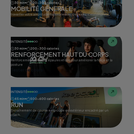
30 min
200-300 calories
MOBILITÉ GÉNERALE
travailler votre amplitude maximale avec des exercices complets.
Tester ce cours
INTENSITÉ
30 min
200-300 calories
RENFORCEMENT HAUT DU CORPS
Renforcement des bras, épaules et dos pour améliorer la force et la
posture
Tester ce cours
INTENSITÉ
45 min
500-600 calories
RUN
Entraînement de course en groupe en extérieur encadré par un
coach.
Tester ce cours