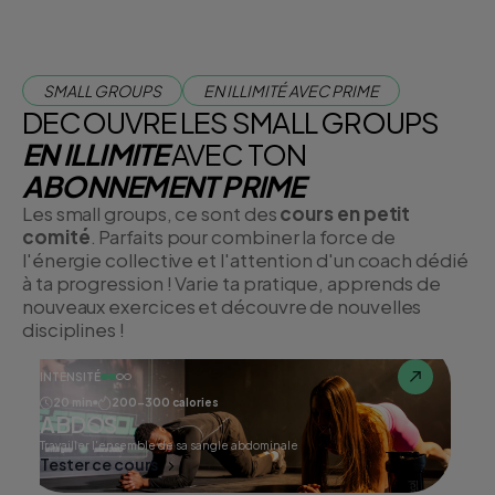
SMALL GROUPS
EN ILLIMITÉ AVEC PRIME
DECOUVRE LES SMALL GROUPS
EN ILLIMITE
AVEC TON
ABONNEMENT PRIME
Les small groups, ce sont des
cours en petit
comité
. Parfaits pour combiner la force de
l'énergie collective et l'attention d'un coach dédié
à ta progression ! Varie ta pratique, apprends de
nouveaux exercices et découvre de nouvelles
disciplines !
INTENSITÉ
20 min
200-300 calories
ABDOS
Travailler l'ensemble de sa sangle abdominale
Tester ce cours