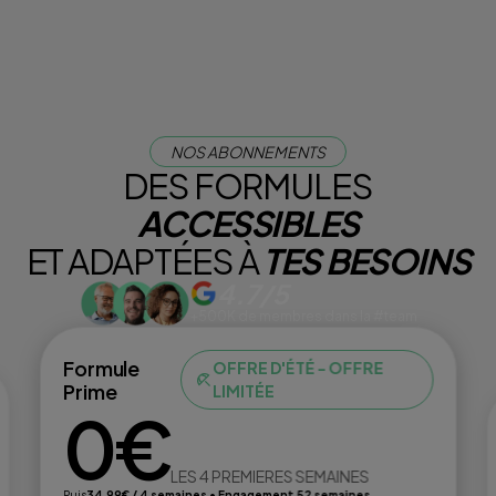
NOS ABONNEMENTS
DES FORMULES
ACCESSIBLES
ET ADAPTÉES À
TES BESOINS
4.7/5
+500K de membres dans la #team
Formule
OFFRE D'ÉTÉ - OFFRE
Prime
LIMITÉE
0€
LES 4 PREMIERES SEMAINES
Puis
34,99€ / 4 semaines • Engagement 52 semaines