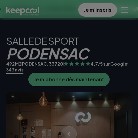
OFFRE SPECIALE DANS CE
Je m’inscris
NES À 0€ << OFFRE LIMITÉE ☀️
SALLE DE SPORT
PODENSAC
492M2
PODENSAC, 33720
4.7/5 sur Google
343 avis
Je m'abonne dès maintenant
Je teste la salle gratuitement