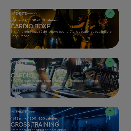
INTENSITÉ
45 min
500-600 calories
CARDIO BOXE
Entraînement inspiré de la boxe pour brûler des calories et améliorer
l'endurance.
Tester ce cours
INTENSITÉ
45 min
400-450 calories
CARDIO
Entraînement intense pour brûler des calories et améliorer
l'endurance.
Tester ce cours
INTENSITÉ
45 min
500-600 calories
CROSS TRAINING
Entraînement complet et fonctionnel