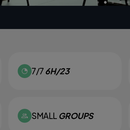
7/7
6H/23
SMALL
GROUPS