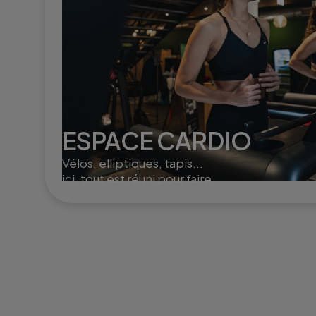
ESPACE CARDIO
Vélos, elliptiques, tapis...
ici, tout est réuni pour faire
monter le cardio et brûler
un max de calories !