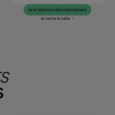
Je m'abonne dès maintenant
Je teste la salle
TS
S