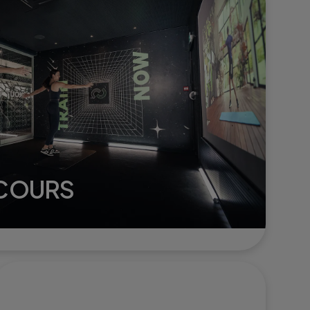
tonifier et dynamiser le
corps.
 COURS
 seul