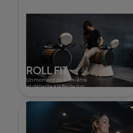
ROLL FIT
Un moment de bien-être
et détente à la fin de ton
training. Le roll fit active la
circulation, aide à la
récupération musculaire et
à l'élimination de la cellulite.