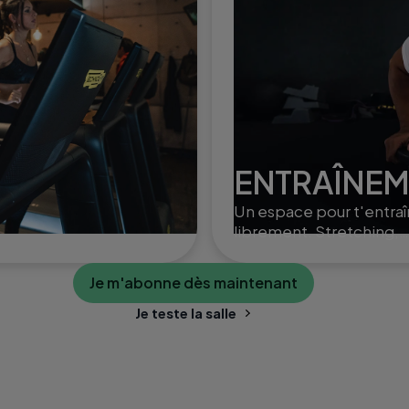
ENTRAÎNEM
Un espace pour t'entraî
librement. Stretching,
poids libres ou Small G
Training, selon ton ryt
Je m'abonne dès maintenant
et tes envies.
Je teste la salle