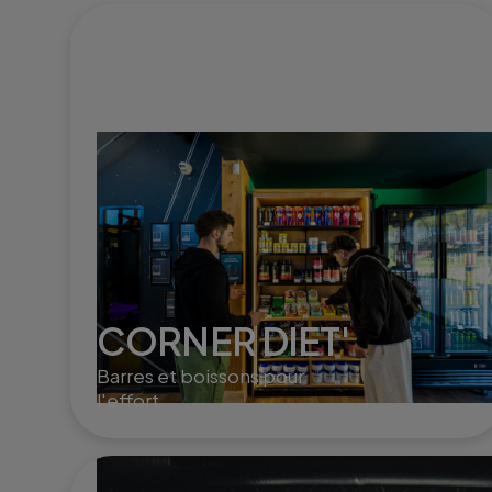
CORNER DIET'
Barres et boissons pour
l'effort