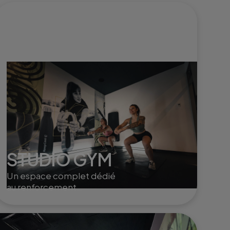
STUDIO GYM
Un espace complet dédié
au renforcement
musculaire et à la mobilité,
avec des équipements
modernes pour sculpter,