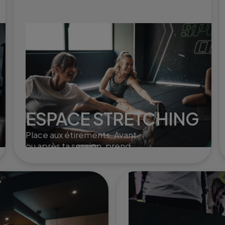
ESPACE STRETCHING
Place aux étirements. Avant
ou après ta session, prends
un moment pour t'étirer en
douceur.