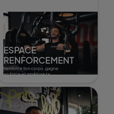
ESPACE
RENFORCEMENT
Renforce ton corps, gagne
en force et améliore ta
posture grâce à des
exercices ciblés et variés.