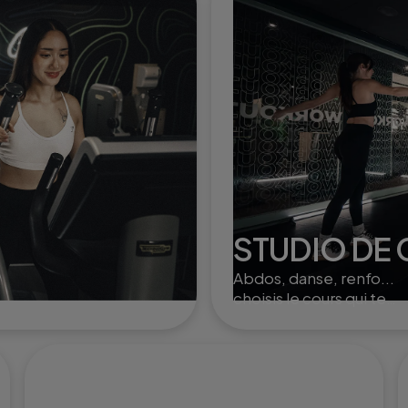
STUDIO DE
Abdos, danse, renfo...
choisis le cours qui te
convient et entraîne toi
ou à plusieurs dans nos
studios.