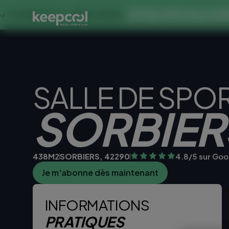
OFFRE SPECIALE DANS CE CLU
0€ << OFFRE LIMITÉE ☀️
SALLE DE SPO
SORBIER
438M2
SORBIERS, 42290
4.8/5 sur Goo
Je m'abonne dès maintenant
Je teste la sall
INFORMATIONS
PRATIQUES