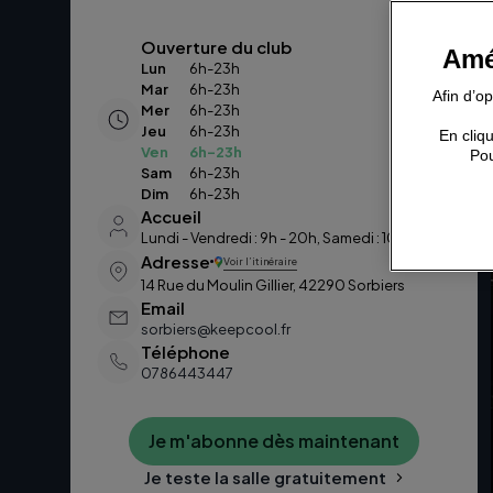
Ouverture du club
Amé
Lun
6h-23h
Mar
6h-23h
Afin d’o
Mer
6h-23h
Jeu
6h-23h
En cliqu
Ven
6h-23h
Pou
Sam
6h-23h
Dim
6h-23h
Accueil
Lundi - Vendredi : 9h - 20h, Samedi : 10h - 18h
Adresse
Voir l’itinéraire
14 Rue du Moulin Gillier, 42290 Sorbiers
Email
sorbiers@keepcool.fr
Téléphone
0786443447
Je m'abonne dès maintenant
Je teste la salle gratuitement