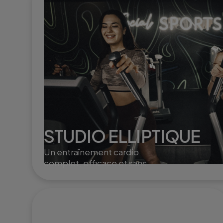
STUDIO ELLIPTIQUE
Un entraînement cardio
complet, efficace et sans
impact, idéal pour brûler
des calories et renforcer le
corps en douceur.