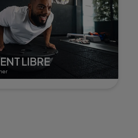
ENT LIBRE
ner
roup
hme