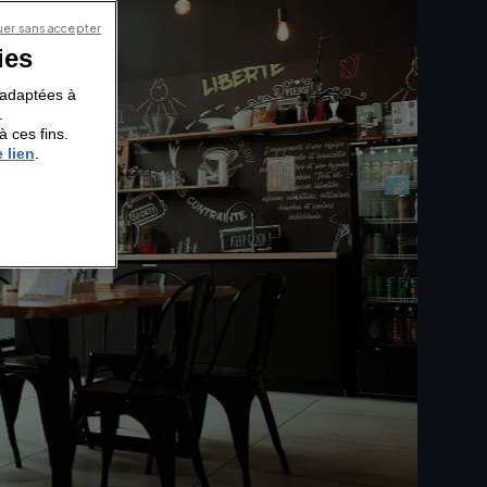
er sans accepter
ies
s adaptées à
.
à ces fins.
 lien
.