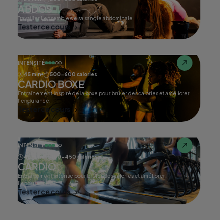
ABDOS
Travailler l'ensemble de sa sangle abdominale
Tester ce cours
INTENSITÉ
45 min
500-600 calories
CARDIO BOXE
Entraînement inspiré de la boxe pour brûler des calories et améliorer
l'endurance.
Tester ce cours
INTENSITÉ
45 min
400-450 calories
CARDIO
Entraînement intense pour brûler des calories et améliorer
l'endurance.
Tester ce cours