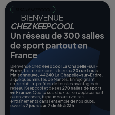
TA SALLE KEEPCOOL
BIENVENUE
CHEZ KEEPCOOL
Un réseau de 300 salles
de sport partout en
France
Bienvenue chez
Keepcool La Chapelle-sur-
Erdre
, ta salle de sport située au
20 rue Louis
Maisonneuve, 44240 La Chapelle-sur-Erdre
,
à quelques minutes de Nantes. En rejoignant
notre club, tu profites de tous les avantages du
réseau Keepcool et de ses
270 salles de sport
en France
. Que tu sois chez toi, en déplacement
ou en vacances, tu peux poursuivre tes
entraînements dans l'ensemble de nos clubs,
ouverts
7 jours sur 7 de 6h à 23h
.