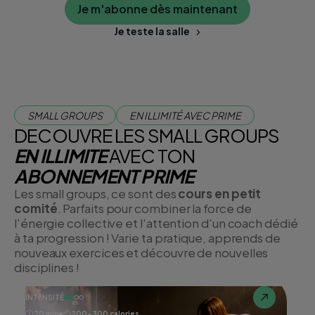
Je m'abonne dès maintenant
Je teste la salle
SMALL GROUPS
EN ILLIMITÉ AVEC PRIME
DECOUVRE LES SMALL GROUPS
EN ILLIMITE
AVEC TON
ABONNEMENT PRIME
Les small groups, ce sont des
cours en petit
comité
. Parfaits pour combiner la force de
l'énergie collective et l'attention d'un coach dédié
à ta progression ! Varie ta pratique, apprends de
nouveaux exercices et découvre de nouvelles
disciplines !
INTENSITÉ
20 min
200-300 calories