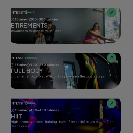
INTENSITÉ
30 min
200-300 calories
ETIREMENTS
Travailler sa souplesse musculaire
Tester ce cours
INTENSITÉ
45 min
400-450 calories
FULL BODY
Entraînement complet et équilibré pour travailler tout le corps.
Tester ce cours
INTENSITÉ
30 min
400-450 calories
HIIT
High Intensity Interval Training , travail à intensité haute pour brûler
des calories.
Tester ce cours