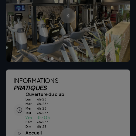
INFORMATIONS
PRATIQUES
Ouverture du club
Lun
6h-23h
Mar
6h-23h
Mer
6h-23h
Jeu
6h-23h
Ven
6h-23h
Sam
6h-23h
Dim
6h-23h
Accueil