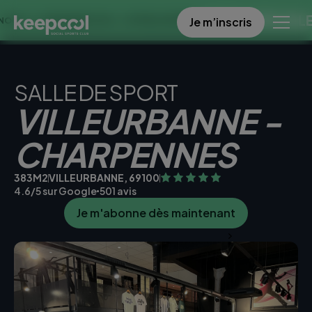
OFFRE SPECIALE DANS 
Je m’inscris
EMAINES À 0€ << OFFRE LIMITÉE ☀️
SALLE DE SPORT
VILLEURBANNE -
CHARPENNES
383M2
VILLEURBANNE, 69100
4.6/5 sur Google
501 avis
Je m'abonne dès maintenant
Je teste la salle gratuitement