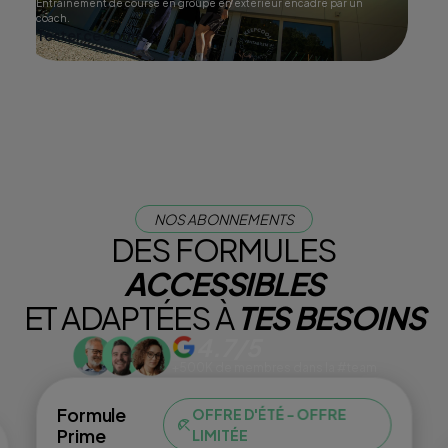
Entraînement de course en groupe en extérieur encadré par un
coach.
Tester ce cours
NOS ABONNEMENTS
DES FORMULES
ACCESSIBLES
ET ADAPTÉES À
TES BESOINS
4.7/5
+500K de membres dans la #team
Formule
OFFRE D'ÉTÉ - OFFRE
Prime
LIMITÉE