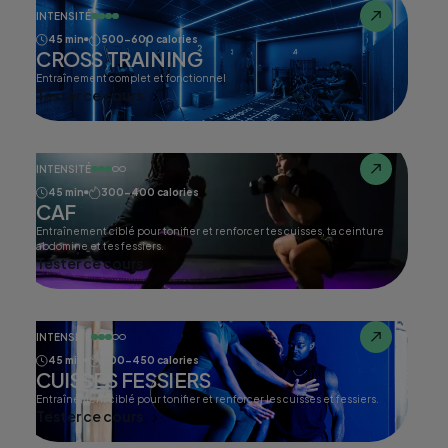
INTENSITÉ
45 min
500-600 calories
CROSS TRAINING
Entraînement complet et fonctionnel
Tester ce cours
INTENSITÉ
45 min
300-400 calories
CAF
Entraînement ciblé pour tonifier et renforcer tes cuisses, ta ceinture
abdomine et tes fessiers.
Tester ce cours
INTENSITÉ
45 min
400-450 calories
CUISSES FESSIERS
Entraînement ciblé pour tonifier et renforcer les cuisses et fessiers.
Tester ce cours