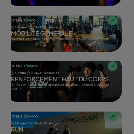
INTENSITÉ
30 min
200-300 calories
MOBILITÉ GÉNERALE
travailler votre amplitude maximale avec des exercices complets.
Tester ce cours
INTENSITÉ
30 min
200-300 calories
RENFORCEMENT HAUT DU CORPS
Renforcement des bras, épaules et dos pour améliorer la force et la
posture
Tester ce cours
INTENSITÉ
45 min
500-600 calories
RUN