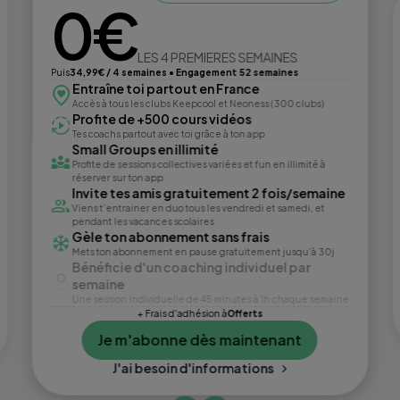
0€
LES 4 PREMIERES SEMAINES
Puis
34,99€ / 4 semaines • Engagement 52 semaines
Entraîne toi partout en France
Accès à tous les clubs Keepcool et Neoness (300 clubs)
Profite de +500 cours vidéos
Tes coachs partout avec toi grâce à ton app
Small Groups en illimité
Profite de sessions collectives variées et fun en illimité à
réserver sur ton app
Invite tes amis gratuitement 2 fois/semaine
Viens t’entrainer en duo tous les vendredi et samedi, et
pendant les vacances scolaires
Gèle ton abonnement sans frais
Mets ton abonnement en pause gratuitement jusqu’à 30j
Bénéficie d'un coaching individuel par
semaine
Une session individuelle de 45 minutes à 1h chaque semaine
+ Frais d'adhésion à
Offerts
Je m'abonne dès maintenant
J'ai besoin d'informations