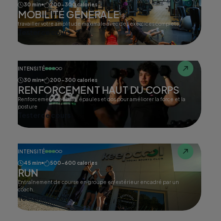
30 min
200-300 calories
MOBILITÉ GÉNERALE
travailler votre amplitude maximale avec des exercices complets.
Tester ce cours
INTENSITÉ
30 min
200-300 calories
RENFORCEMENT HAUT DU CORPS
Renforcement des bras, épaules et dos pour améliorer la force et la
posture
Tester ce cours
INTENSITÉ
45 min
500-600 calories
RUN
Entraînement de course en groupe en extérieur encadré par un
coach.
Tester ce cours