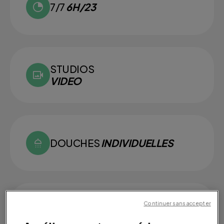
7/7
6H/23
STUDIOS
VIDEO
DOUCHES
INDIVIDUELLES
Continuer sans accepter
SMALL
GROUPS