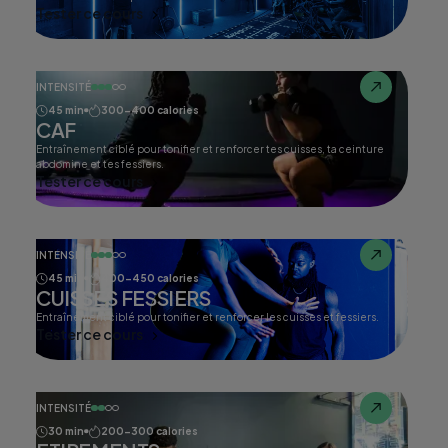
Tester ce cours
INTENSITÉ
45 min
300-400 calories
CAF
Entraînement ciblé pour tonifier et renforcer tes cuisses, ta ceinture
abdomine et tes fessiers.
Tester ce cours
INTENSITÉ
45 min
400-450 calories
CUISSES FESSIERS
Entraînement ciblé pour tonifier et renforcer les cuisses et fessiers.
Tester ce cours
INTENSITÉ
30 min
200-300 calories