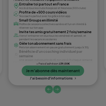
Entraîne toi partout en France
Accès à tous les clubs Keepcool et Neoness (300 clubs)
Profite de +500 cours vidéos
Tes coachs partout avec toi grâce à ton app
Small Groups en illimité
Profite de sessions collectives variées et fun en illimité à
réserver sur ton app
Invite tes amis gratuitement 2 fois/semaine
Viens t’entrainer en duo tous les vendredi et samedi, et
pendant les vacances scolaires
Gèle ton abonnement sans frais
Mets ton abonnement en pause gratuitement jusqu’à 30j
Bénéficie d'un coaching individuel par
semaine
Une session individuelle de 45 minutes à 1h chaque semaine
+ Frais d'adhésion à
39,00€
Je m'abonne dès maintenant
J'ai besoin d'informations