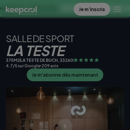
OFFRE SPECIALE DANS CE CLUB
Je m’inscris
 << OFFRE LIMITÉE ☀️
SALLE DE SPORT
LA TESTE
375M2
LA TESTE DE BUCH, 33260
4.7/5 sur Google
209 avis
Je m'abonne dès maintenant
Je teste la salle gratuitement