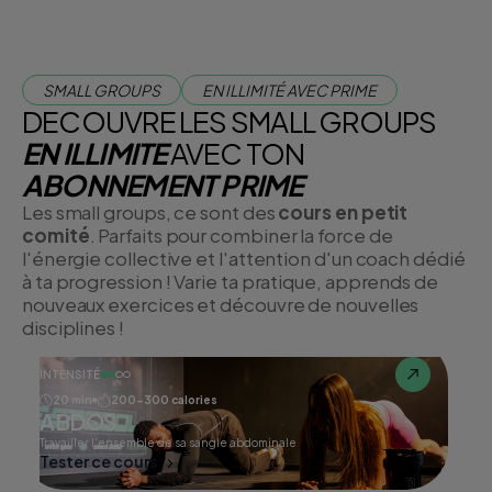
SMALL GROUPS
EN ILLIMITÉ AVEC PRIME
DECOUVRE LES SMALL GROUPS
EN ILLIMITE
AVEC TON
ABONNEMENT PRIME
Les small groups, ce sont des
cours en petit
comité
. Parfaits pour combiner la force de
l'énergie collective et l'attention d'un coach dédié
à ta progression ! Varie ta pratique, apprends de
nouveaux exercices et découvre de nouvelles
disciplines !
INTENSITÉ
20 min
200-300 calories
ABDOS
Travailler l'ensemble de sa sangle abdominale
Tester ce cours