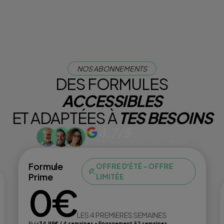
NOS ABONNEMENTS
DES FORMULES
ACCESSIBLES
ET ADAPTÉES À
TES BESOINS
4.7/5
+500K de membres dans la #team
Formule
OFFRE D'ÉTÉ - OFFRE
Prime
LIMITÉE
0€
LES 4 PREMIERES SEMAINES
Puis
34,99€ / 4 semaines • Engagement 52 semaines