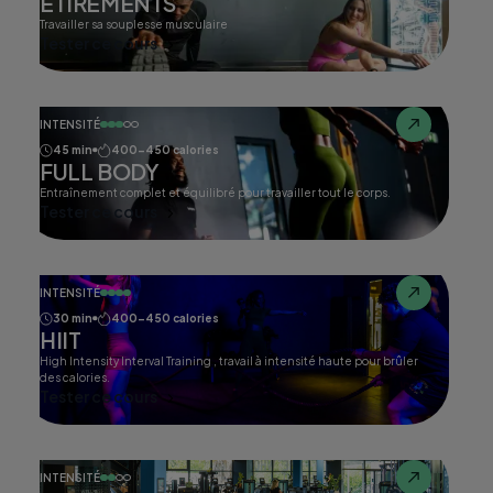
ETIREMENTS
Travailler sa souplesse musculaire
Tester ce cours
INTENSITÉ
45 min
400-450 calories
FULL BODY
Entraînement complet et équilibré pour travailler tout le corps.
Tester ce cours
INTENSITÉ
30 min
400-450 calories
HIIT
High Intensity Interval Training , travail à intensité haute pour brûler
des calories.
Tester ce cours
INTENSITÉ