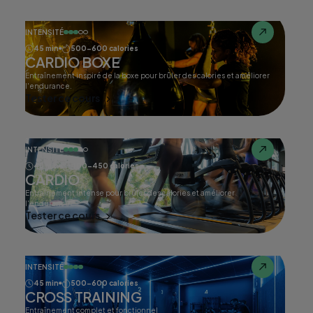
INTENSITÉ
45 min
500-600 calories
CARDIO BOXE
Entraînement inspiré de la boxe pour brûler des calories et améliorer
l'endurance.
Tester ce cours
INTENSITÉ
45 min
400-450 calories
CARDIO
Entraînement intense pour brûler des calories et améliorer
l'endurance.
Tester ce cours
INTENSITÉ
45 min
500-600 calories
CROSS TRAINING
Entraînement complet et fonctionnel