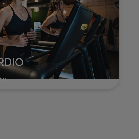
RDIO
..
ire
er