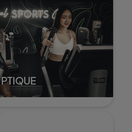
corps.
IPTIQUE
ns
r
 le