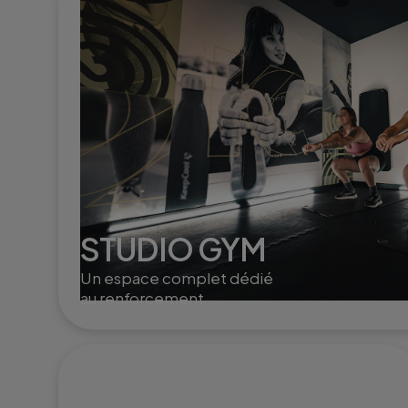
STUDIO GYM
Un espace complet dédié
au renforcement
musculaire et à la mobilité,
avec des équipements
modernes pour sculpter,
tonifier et dynamiser le
corps.