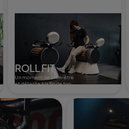
ROLL FIT
Un moment de bien-être
et détente à la fin de ton
training. Le roll fit active la
circulation, aide à la
récupération musculaire et
à l'élimination de la cellulite.