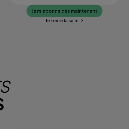
Je m'abonne dès maintenant
Je teste la salle
TS
S