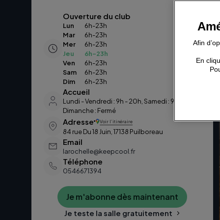
Ouverture du club
Amé
Lun
6h-23h
Mar
6h-23h
Afin d’o
Mer
6h-23h
Jeu
6h-23h
En cliqu
Ven
6h-23h
Pou
Sam
6h-23h
Dim
6h-23h
Accueil
Lundi - Vendredi : 9h - 20h, Samedi : 9h - 17h,
Dimanche : Fermé
Adresse
Voir l’itinéraire
84 rue Du 18 Juin, 17138 Puilboreau
Email
larochelle@keepcool.fr
Téléphone
0546671394
Je m'abonne dès maintenant
Je teste la salle gratuitement