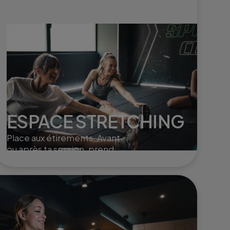
ESPACE STRETCHING
Place aux étirements. Avant
ou après ta session, prends
un moment pour t'étirer en
douceur.