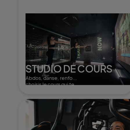
STUDIO DE COURS
Abdos, danse, renfo...
choisis le cours qui te
convient et entraîne toi seul
ou à plusieurs dans nos
studios.