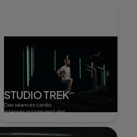
STUDIO TREK
Des séances cardio
intenses qui simulent des
randonnées en montagne,
parfaites pour renforcer
l'endurance et tonifier le