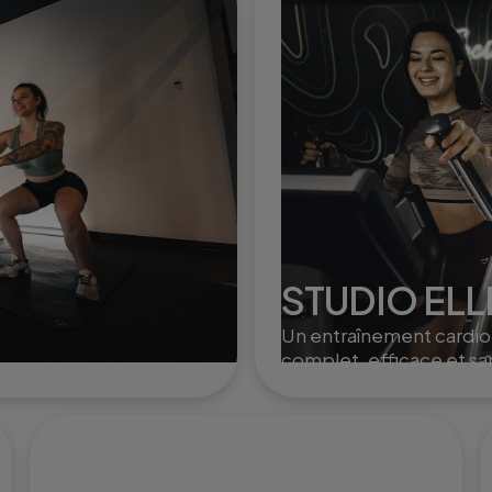
STUDIO ELL
Un entraînement cardio
complet, efficace et sa
impact, idéal pour brûle
des calories et renforcer
corps en douceur.