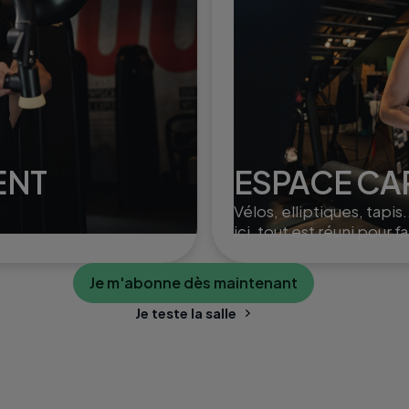
ENT
ESPACE CA
Vélos, elliptiques, tapis.
ici, tout est réuni pour fa
monter le cardio et brûl
un max de calories !
Je m'abonne dès maintenant
Je teste la salle