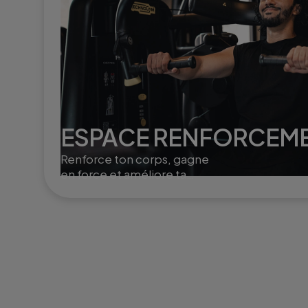
ESPACE RENFORCEM
Renforce ton corps, gagne
en force et améliore ta
posture grâce à des
exercices ciblés et variés.