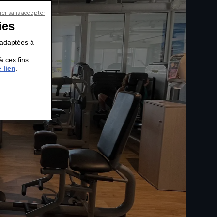
er sans accepter
ies
s adaptées à
.
à ces fins.
 lien
.