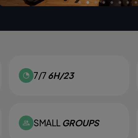
7/7
6H/23
SMALL
GROUPS