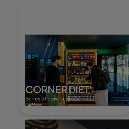
CORNER DIET'
Barres et boissons pour
l'effort