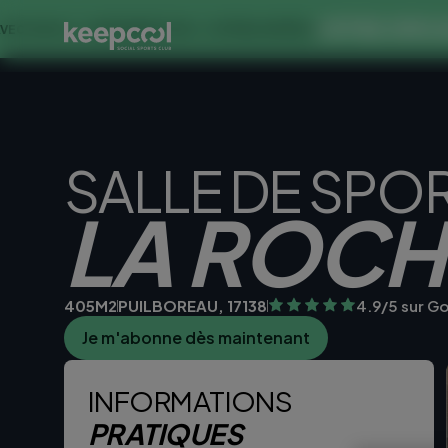
OFFRE SPECIALE DANS
SEMAINES À 0€ << OFFRE LIMITÉE ☀️
SALLE DE SPO
LA ROCH
405M2
PUILBOREAU, 17138
4.9/5 sur G
Je m'abonne dès maintenant
Je teste la sall
INFORMATIONS
PRATIQUES