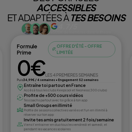
ACCESSIBLES
ET ADAPTÉES À
TES BESOINS
4.7/5
+500K de membres dans la #team
Formule
OFFRE D'ÉTÉ - OFFRE
Prime
LIMITÉE
0€
LES 4 PREMIERES SEMAINES
Puis
34,99€ / 4 semaines • Engagement 52 semaines
Entraîne toi partout en France
Accès à tous les clubs Keepcool et Neoness (300 clubs)
Profite de +500 cours vidéos
Tes coachs partout avec toi grâce à ton app
Small Groups en illimité
Profite de sessions collectives variées et fun en illimité à
réserver sur ton app
Invite tes amis gratuitement 2 fois/semaine
Viens t’entrainer en duo tous les vendredi et samedi, et
pendant les vacances scolaires