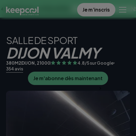
OFFRE SPECIALE DANS CE CL
Je m’inscris
À 0€ << OFFRE LIMITÉE ☀️
SALLE DE SPORT
DIJON VALMY
380M2
DIJON, 21000
4.8/5 sur Google
354 avis
Je m'abonne dès maintenant
Je teste la salle gratuitement