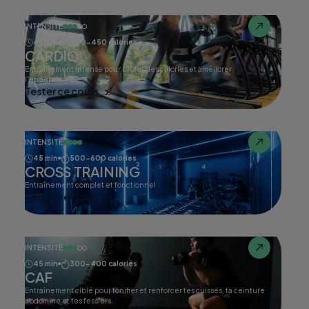
INTENSITÉ
45 min
400-450 calories
CARDIO
Entraînement intense pour brûler des calories et améliorer
l'endurance.
Tester ce cours
INTENSITÉ
45 min
500-600 calories
CROSS TRAINING
Entraînement complet et fonctionnel
Tester ce cours
INTENSITÉ
45 min
300-400 calories
CAF
Entraînement ciblé pour tonifier et renforcer tes cuisses, ta ceinture
abdomine et tes fessiers.