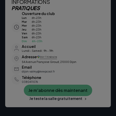
INFORMATIONS
PRATIQUES
Ouverture du club
Lun
6h-23h
Mar
6h-23h
Mer
6h-23h
Jeu
6h-23h
Ven
6h-23h
Sam
6h-23h
Dim
6h-23h
Accueil
Lundi - Samedi : 9h - 19h
Adresse
Voir l’itinéraire
54 Avenue Françoise Giroud, 21000 Dijon
Email
dijon-valmy@keepcool.fr
Téléphone
0380411076
Je m'abonne dès maintenant
Je teste la salle gratuitement