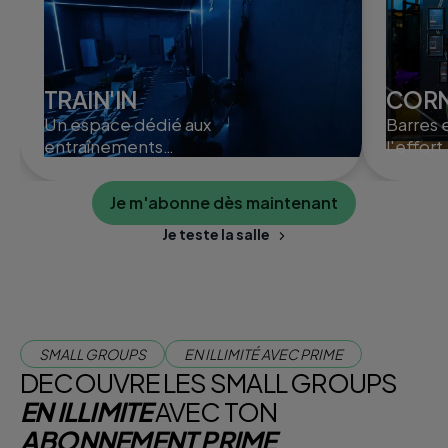
TRAIN'IN
CORN
Un espace dédié aux
Barres 
entraînements
l'effort
fonctionnels, pour
développer force,
Je m'abonne dès maintenant
endurance et cardio à ton
rythme.
Je teste la salle
SMALL GROUPS
EN ILLIMITÉ AVEC PRIME
DECOUVRE LES SMALL GROUPS
EN ILLIMITE
AVEC TON
ABONNEMENT PRIME