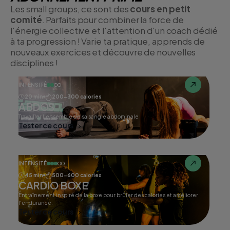
Les small groups, ce sont des
cours en petit
comité
. Parfaits pour combiner la force de
l'énergie collective et l'attention d'un coach dédié
à ta progression ! Varie ta pratique, apprends de
nouveaux exercices et découvre de nouvelles
disciplines !
INTENSITÉ
20 min
200-300 calories
ABDOS
Travailler l'ensemble de sa sangle abdominale
Tester ce cours
INTENSITÉ
45 min
500-600 calories
CARDIO BOXE
Entraînement inspiré de la boxe pour brûler des calories et améliorer
l'endurance.
Tester ce cours