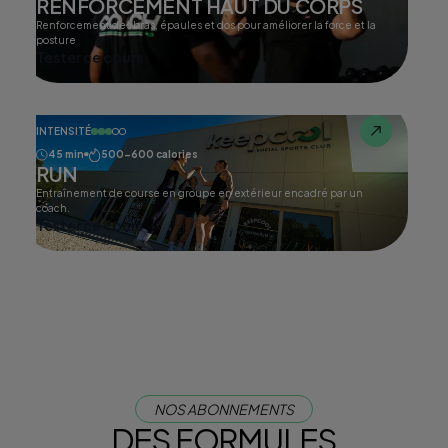
RENFORCEMENT HAUT DU CORPS
Renforcement des bras, épaules et dos pour améliorer la force et la
posture
Tester ce cours
INTENSITÉ
45 min
500-600 calories
RUN
Entraînement de course en groupe en extérieur encadré par un
coach.
Tester ce cours
NOS ABONNEMENTS
DES FORMULES