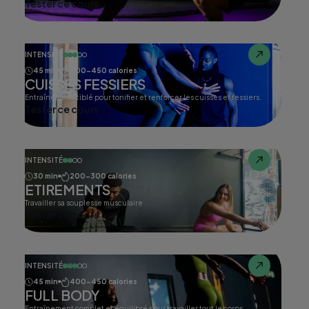
Tester ce cours
INTENSITÉ
45 min
400-450 calories
CUISSES FESSIERS
Entraînement ciblé pour tonifier et renforcer les cuisses et fessiers.
Tester ce cours
INTENSITÉ
30 min
200-300 calories
ETIREMENTS
Travailler sa souplesse musculaire
Tester ce cours
INTENSITÉ
45 min
400-450 calories
FULL BODY
Entraînement complet et équilibré pour travailler tout le corps.