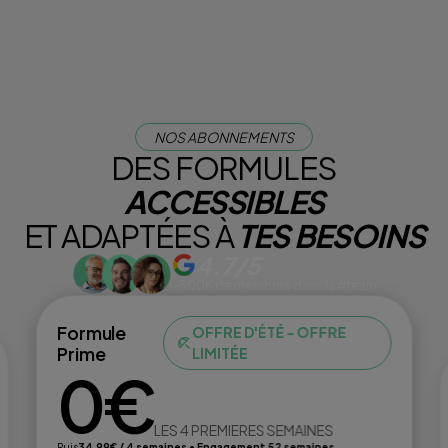
NOS ABONNEMENTS
DES FORMULES
ACCESSIBLES
ET ADAPTÉES À
TES BESOINS
4.7/5
+500K de membres dans la #team
Formule
OFFRE D'ÉTÉ - OFFRE
Prime
LIMITÉE
0€
LES 4 PREMIERES SEMAINES
Puis
34,99€ / 4 semaines • Engagement 52 semaines