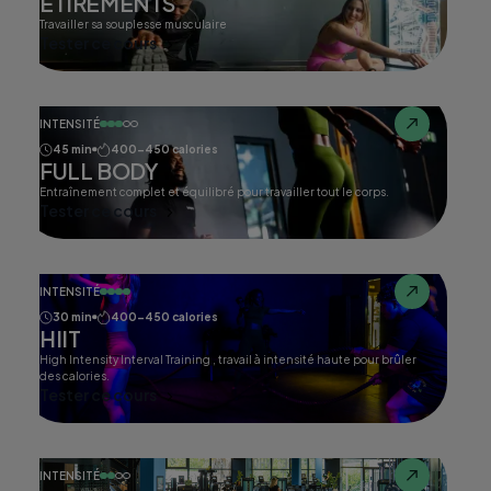
ETIREMENTS
Travailler sa souplesse musculaire
Tester ce cours
INTENSITÉ
45 min
400-450 calories
FULL BODY
Entraînement complet et équilibré pour travailler tout le corps.
Tester ce cours
INTENSITÉ
30 min
400-450 calories
HIIT
High Intensity Interval Training , travail à intensité haute pour brûler
des calories.
Tester ce cours
INTENSITÉ