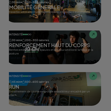
30 min
200-300 calories
MOBILITÉ GÉNERALE
travailler votre amplitude maximale avec des exercices complets.
Tester ce cours
INTENSITÉ
30 min
200-300 calories
RENFORCEMENT HAUT DU CORPS
Renforcement des bras, épaules et dos pour améliorer la force et la
posture
Tester ce cours
INTENSITÉ
45 min
500-600 calories
RUN
Entraînement de course en groupe en extérieur encadré par un
coach.
Tester ce cours