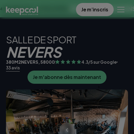
OFFRE SPECIALE DANS CE CL
Je m’inscris
À 0€ << OFFRE LIMITÉE ☀️
SALLE DE SPORT
NEVERS
380M2
NEVERS, 58000
4.3/5 sur Google
33 avis
Je m'abonne dès maintenant
Je teste la salle gratuitement