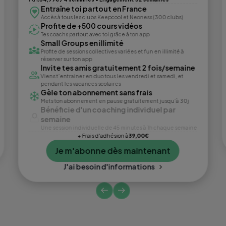
Entraîne toi partout en France
Accès à tous les clubs Keepcool et Neoness (300 clubs)
Profite de +500 cours vidéos
Tes coachs partout avec toi grâce à ton app
Small Groups en illimité
Profite de sessions collectives variées et fun en illimité à
réserver sur ton app
Invite tes amis gratuitement 2 fois/semaine
Viens t’entrainer en duo tous les vendredi et samedi, et
pendant les vacances scolaires
Gèle ton abonnement sans frais
Mets ton abonnement en pause gratuitement jusqu’à 30j
Bénéficie d'un coaching individuel par
semaine
Une session individuelle de 45 minutes à 1h chaque semaine
+ Frais d'adhésion à
39,00€
Je m'abonne dès maintenant
J'ai besoin d'informations