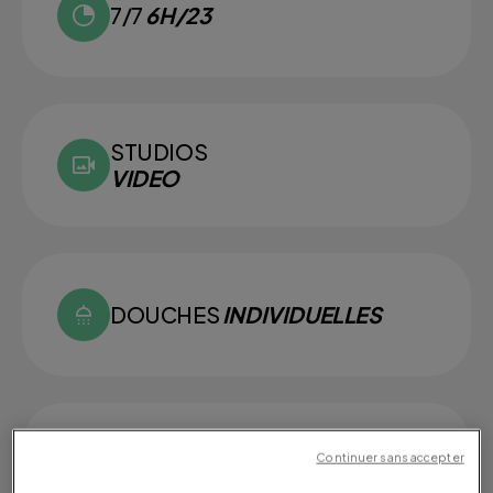
7/7
6H/23
STUDIOS
VIDEO
DOUCHES
INDIVIDUELLES
Continuer sans accepter
SMALL
GROUPS