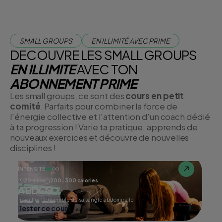
SMALL GROUPS
EN ILLIMITÉ AVEC PRIME
DECOUVRE LES SMALL GROUPS
EN ILLIMITE
AVEC TON
ABONNEMENT PRIME
Les small groups, ce sont des
cours en petit
comité
. Parfaits pour combiner la force de
l'énergie collective et l'attention d'un coach dédié
à ta progression ! Varie ta pratique, apprends de
nouveaux exercices et découvre de nouvelles
disciplines !
INTENSITÉ
20 min
200-300 calories
ABDOS
Travailler l'ensemble de sa sangle abdominale
Tester ce cours