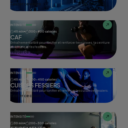
Tester ce cours
INTENSITÉ
45 min
300-400 calories
CAF
Entraînement ciblé pour tonifier et renforcer tes cuisses, ta ceinture
abdomine et tes fessiers.
Tester ce cours
INTENSITÉ
45 min
400-450 calories
CUISSES FESSIERS
Entraînement ciblé pour tonifier et renforcer les cuisses et fessiers.
Tester ce cours
INTENSITÉ
30 min
200-300 calories