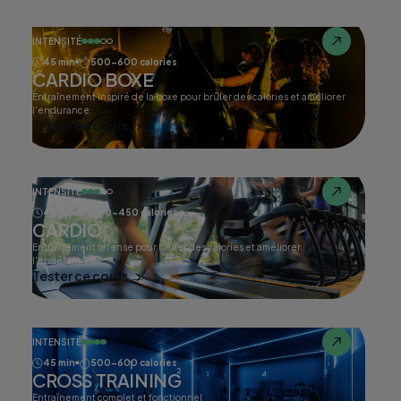
INTENSITÉ
45 min
500-600 calories
CARDIO BOXE
Entraînement inspiré de la boxe pour brûler des calories et améliorer
l'endurance.
Tester ce cours
INTENSITÉ
45 min
400-450 calories
CARDIO
Entraînement intense pour brûler des calories et améliorer
l'endurance.
Tester ce cours
INTENSITÉ
45 min
500-600 calories
CROSS TRAINING
Entraînement complet et fonctionnel