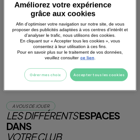
Améliorez votre expérience
grâce aux cookies
Afin d’optimiser votre navigation sur notre site, de vous
proposer des publicités adaptées à vos centres d’intérêt et
PARKING
A PROXIMITÉ
d’analyser le trafic, nous utilisons des cookies.
En cliquant sur « Accepter tous les cookies », vous
consentez à leur utilisation à ces fins.
Pour en savoir plus sur le traitement de vos données,
veuillez consulter
ce lien
.
Je m'abonne dès maintenant
Je teste la salle
Gérer mes choix
Accepter tous les cookies
A VOUS DE JOUER
LES DIFFÉRENTS
ESPACES
DANS
VOTRE CLUB