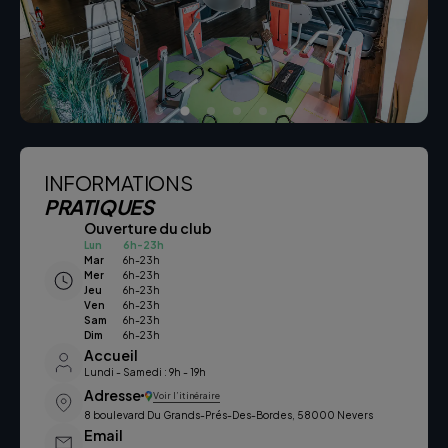
INFORMATIONS
PRATIQUES
Ouverture du club
Lun
6h-23h
Mar
6h-23h
Mer
6h-23h
Jeu
6h-23h
Ven
6h-23h
Sam
6h-23h
Dim
6h-23h
Accueil
Lundi - Samedi : 9h - 19h
Adresse
Voir l’itinéraire
8 boulevard Du Grands-Prés-Des-Bordes, 58000 Nevers
Email