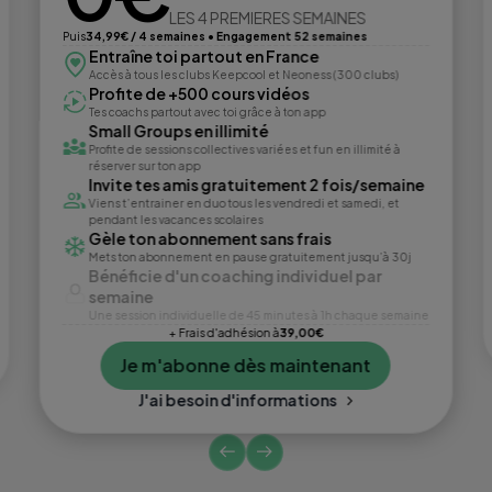
LES 4 PREMIERES SEMAINES
Puis
34,99€ / 4 semaines • Engagement 52 semaines
Entraîne toi partout en France
Accès à tous les clubs Keepcool et Neoness (300 clubs)
Profite de +500 cours vidéos
Tes coachs partout avec toi grâce à ton app
Small Groups en illimité
Profite de sessions collectives variées et fun en illimité à
réserver sur ton app
Invite tes amis gratuitement 2 fois/semaine
Viens t’entrainer en duo tous les vendredi et samedi, et
pendant les vacances scolaires
Gèle ton abonnement sans frais
Mets ton abonnement en pause gratuitement jusqu’à 30j
Bénéficie d'un coaching individuel par
semaine
Une session individuelle de 45 minutes à 1h chaque semaine
+ Frais d'adhésion à
39,00€
Je m'abonne dès maintenant
J'ai besoin d'informations