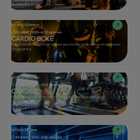
Tester ce cours
INTENSITÉ
45 min
500-600 calories
CARDIO BOXE
Entraînement inspiré de la boxe pour brûler des calories et améliorer
l'endurance.
Tester ce cours
INTENSITÉ
45 min
400-450 calories
CARDIO
Entraînement intense pour brûler des calories et améliorer
l'endurance.
Tester ce cours
INTENSITÉ
45 min
500-600 calories