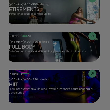
30 min
200-300 calories
ETIREMENTS
Travailler sa souplesse musculaire
Tester ce cours
INTENSITÉ
45 min
400-450 calories
FULL BODY
Entraînement complet et équilibré pour travailler tout le corps.
Tester ce cours
INTENSITÉ
30 min
400-450 calories
HIIT
High Intensity Interval Training , travail à intensité haute pour brûler
des calories.
Tester ce cours