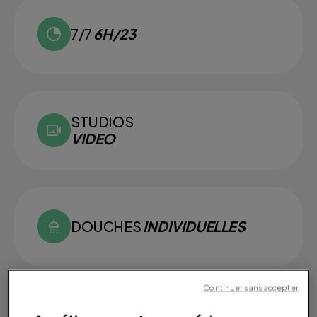
7/7
6H/23
STUDIOS
VIDEO
DOUCHES
INDIVIDUELLES
Continuer sans accepter