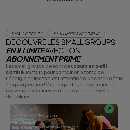
SMALL GROUPS
EN ILLIMITÉ AVEC PRIME
DECOUVRE LES SMALL GROUPS
EN ILLIMITE
AVEC TON
ABONNEMENT PRIME
Les small groups, ce sont des
cours en petit
comité
. Parfaits pour combiner la force de
l'énergie collective et l'attention d'un coach dédié
à ta progression ! Varie ta pratique, apprends de
nouveaux exercices et découvre de nouvelles
disciplines !
INTENSITÉ
20 min
200-300 calories
ABDOS
Travailler l'ensemble de sa sangle abdominale