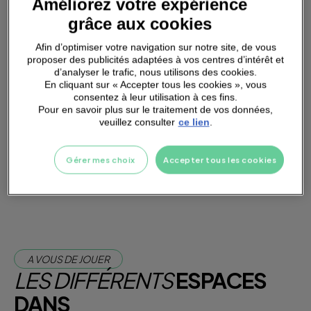
Améliorez votre expérience
SMALL
GROUPS
grâce aux cookies
Afin d’optimiser votre navigation sur notre site, de vous
proposer des publicités adaptées à vos centres d’intérêt et
d’analyser le trafic, nous utilisons des cookies.
En cliquant sur « Accepter tous les cookies », vous
PARKING
A PROXIMITÉ
consentez à leur utilisation à ces fins.
Pour en savoir plus sur le traitement de vos données,
veuillez consulter
ce lien
.
Je m'abonne dès maintenant
Gérer mes choix
Accepter tous les cookies
Je teste la salle
A VOUS DE JOUER
LES DIFFÉRENTS
ESPACES
DANS