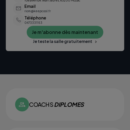
106 avenue Jean Jaurès, 63200 Mozac
Email
riom@keepcool.fr
Téléphone
0473331153
Je m'abonne dès maintenant
Je teste la salle gratuitement
COACHS
DIPLOMES