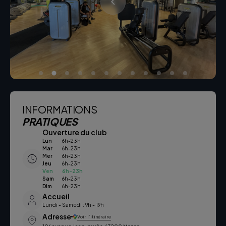
INFORMATIONS
PRATIQUES
Ouverture du club
Lun
6h-23h
Mar
6h-23h
Mer
6h-23h
Jeu
6h-23h
Ven
6h-23h
Sam
6h-23h
Dim
6h-23h
Accueil
Lundi - Samedi : 9h - 19h
Adresse
Voir l’itinéraire