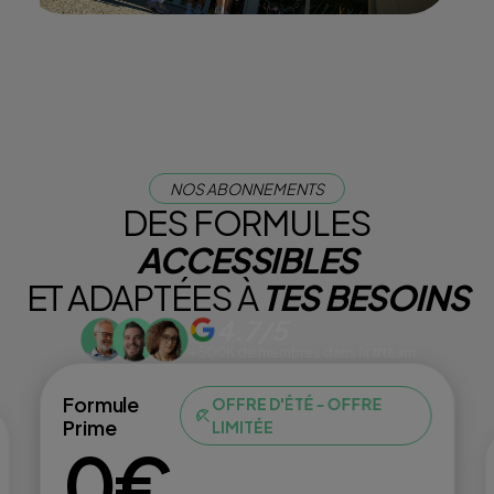
NOS ABONNEMENTS
DES FORMULES
ACCESSIBLES
ET ADAPTÉES À
TES BESOINS
4.7/5
+500K de membres dans la #team
Formule
OFFRE D'ÉTÉ - OFFRE
Prime
LIMITÉE
0€