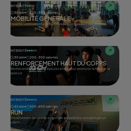
INTENSITÉ
30 min
200-300 calories
MOBILITÉ GÉNERALE
travailler votre amplitude maximale avec des exercices complets.
Tester ce cours
INTENSITÉ
30 min
200-300 calories
RENFORCEMENT HAUT DU CORPS
Renforcement des bras, épaules et dos pour améliorer la force et la
posture
Tester ce cours
INTENSITÉ
45 min
500-600 calories
RUN
Entraînement de course en groupe en extérieur encadré par un
coach.
Tester ce cours