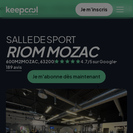
OFFRE SPECIALE DANS C
Je m’inscris
MAINES À 0€ << OFFRE LIMITÉE ☀️
SALLE DE SPORT
RIOM MOZAC
600M2
MOZAC, 63200
4.7/5 sur Google
189 avis
Je m'abonne dès maintenant
Je teste la salle gratuitement