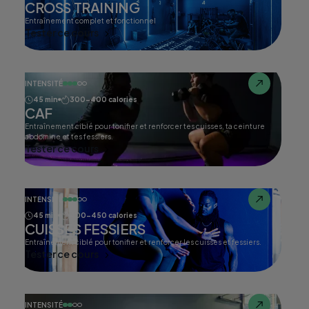
CROSS TRAINING
Entraînement complet et fonctionnel
Tester ce cours
INTENSITÉ
45 min
300-400 calories
CAF
Entraînement ciblé pour tonifier et renforcer tes cuisses, ta ceinture
abdomine et tes fessiers.
Tester ce cours
INTENSITÉ
45 min
400-450 calories
CUISSES FESSIERS
Entraînement ciblé pour tonifier et renforcer les cuisses et fessiers.
Tester ce cours
INTENSITÉ