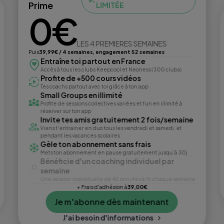
Prime
LIMITÉE
0€
LES 4 PREMIERES SEMAINES
Puis
39,99€ / 4 semaines, engagement 52 semaines
Entraîne toi partout en France
Accès à tous les clubs Keepcool et Neoness (300 clubs)
Profite de +500 cours vidéos
Tes coachs partout avec toi grâce à ton app
Small Groups en illimité
Profite de sessions collectives variées et fun en illimité à
réserver sur ton app
Invite tes amis gratuitement 2 fois/semaine
Viens t’entrainer en duo tous les vendredi et samedi, et
pendant les vacances scolaires
Gèle ton abonnement sans frais
Mets ton abonnement en pause gratuitement jusqu’à 30j
Bénéficie d'un coaching individuel par
semaine
Une session individuelle de 45 minutes à 1h chaque semaine
+ Frais d'adhésion à
39,00€
Je m'abonne dès maintenant
J'ai besoin d'informations