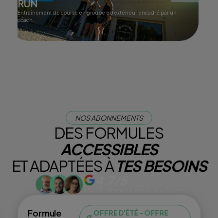
RUN
Entraînement de course en groupe en extérieur encadré par un
coach.
Tester ce cours
NOS ABONNEMENTS
DES FORMULES
ACCESSIBLES
ET ADAPTÉES À
TES BESOINS
4.7/5
+500K de membres dans la #team
Formule
OFFRE D'ÉTÉ - OFFRE