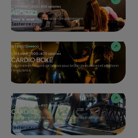
20 min
200-300 calories
ABDOS
Travailler l'ensemble de sa sangle abdominale
Tester ce cours
INTENSITÉ
45 min
500-600 calories
CARDIO BOXE
Entraînement inspiré de la boxe pour brûler des calories et améliorer
l'endurance.
Tester ce cours
INTENSITÉ
45 min
400-450 calories
CARDIO
Entraînement intense pour brûler des calories et améliorer
l'endurance.
Tester ce cours