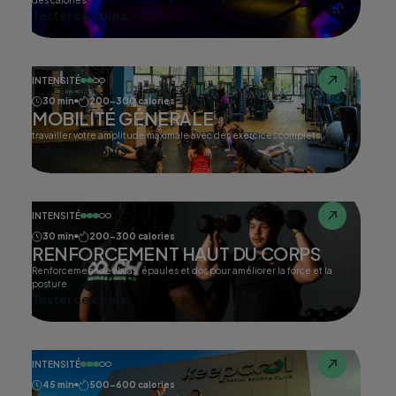
des calories.
Tester ce cours
INTENSITÉ
30 min
200-300 calories
MOBILITÉ GÉNERALE
travailler votre amplitude maximale avec des exercices complets.
Tester ce cours
INTENSITÉ
30 min
200-300 calories
RENFORCEMENT HAUT DU CORPS
Renforcement des bras, épaules et dos pour améliorer la force et la
posture
Tester ce cours
INTENSITÉ
45 min
500-600 calories