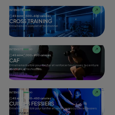
INTENSITÉ
45 min
500-600 calories
CROSS TRAINING
Entraînement complet et fonctionnel
Tester ce cours
INTENSITÉ
45 min
300-400 calories
CAF
Entraînement ciblé pour tonifier et renforcer tes cuisses, ta ceinture
abdomine et tes fessiers.
Tester ce cours
INTENSITÉ
45 min
400-450 calories
CUISSES FESSIERS
Entraînement ciblé pour tonifier et renforcer les cuisses et fessiers.
Tester ce cours