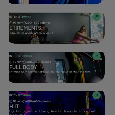
INTENSITÉ
30 min
200-300 calories
ETIREMENTS
Travailler sa souplesse musculaire
Tester ce cours
INTENSITÉ
45 min
400-450 calories
FULL BODY
Entraînement complet et équilibré pour travailler tout le corps.
Tester ce cours
INTENSITÉ
30 min
400-450 calories
HIIT
High Intensity Interval Training , travail à intensité haute pour brûler