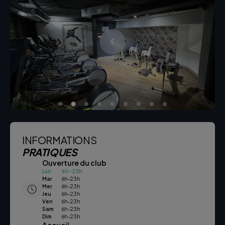
INFORMATIONS
PRATIQUES
Ouverture du club
Lun
6h-23h
Mar
6h-23h
Mer
6h-23h
Jeu
6h-23h
Ven
6h-23h
Sam
6h-23h
Dim
6h-23h