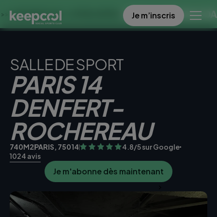
OFFRE SPECIALE DANS CE 
Je m’inscris
ES À 0€ << OFFRE LIMITÉE ☀️
SALLE DE SPORT
PARIS 14
DENFERT-
ROCHEREAU
740M2
PARIS, 75014
4.8/5 sur Google
1024 avis
Je m'abonne dès maintenant
Je teste la salle gratuitement