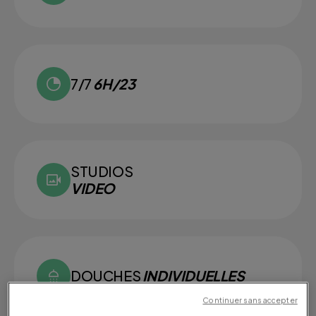
7/7
6H/23
STUDIOS
VIDEO
DOUCHES
INDIVIDUELLES
Continuer sans accepter