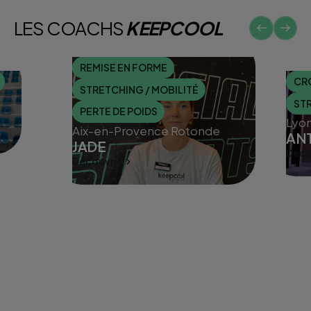
LES COACHS
KEEPCOOL
REMISE EN FORME
CR
STRETCHING / MOBILITÉ
STR
PERTE DE POIDS
Lyon
Aix-en-Provence Rotonde
AN
JADE
Déco
Disc
Découvrir
Discuter avec un coach