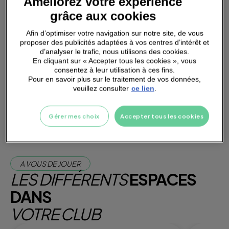
Améliorez votre expérience
grâce aux cookies
Afin d’optimiser votre navigation sur notre site, de vous
proposer des publicités adaptées à vos centres d’intérêt et
PARKING
A PROXIMITÉ
d’analyser le trafic, nous utilisons des cookies.
En cliquant sur « Accepter tous les cookies », vous
consentez à leur utilisation à ces fins.
Pour en savoir plus sur le traitement de vos données,
Je m'abonne dès maintenant
veuillez consulter
ce lien
.
Je teste la salle
Gérer mes choix
Accepter tous les cookies
A VOUS DE JOUER
LES DIFFÉRENTS
ESPACES
DANS
VOTRE CLUB