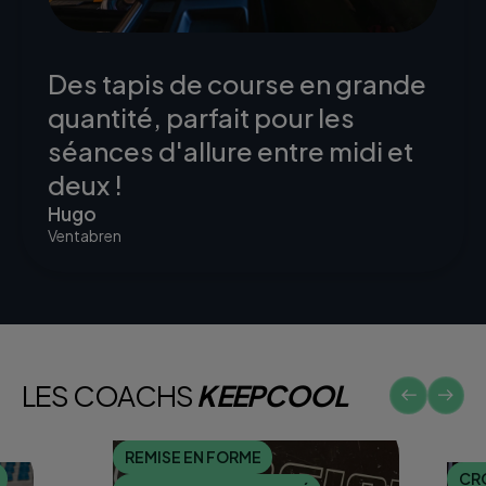
Des tapis de course en grande
quantité, parfait pour les
séances d'allure entre midi et
deux !
Hugo
Ventabren
LES COACHS
KEEPCOOL
REMISE EN FORME
CR