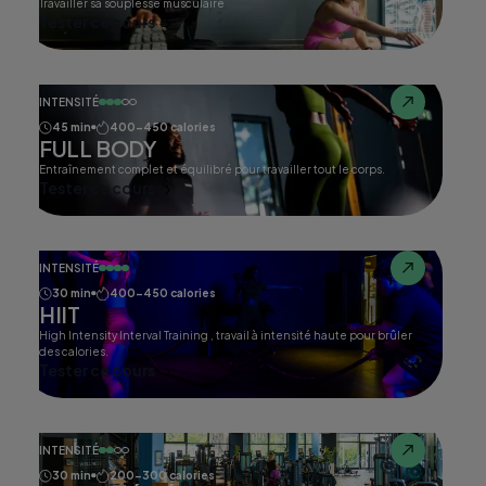
Travailler sa souplesse musculaire
Tester ce cours
INTENSITÉ
45 min
400-450 calories
FULL BODY
Entraînement complet et équilibré pour travailler tout le corps.
Tester ce cours
INTENSITÉ
30 min
400-450 calories
HIIT
High Intensity Interval Training , travail à intensité haute pour brûler
des calories.
Tester ce cours
INTENSITÉ
30 min
200-300 calories