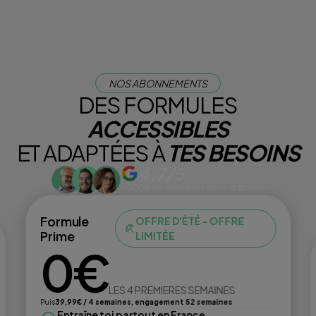
NOS ABONNEMENTS
DES FORMULES
ACCESSIBLES
ET ADAPTÉES À
TES BESOINS
4.7/5
+500K de membres dans la #team
Formule
OFFRE D'ÉTÉ - OFFRE
Prime
LIMITÉE
0€
LES 4 PREMIERES SEMAINES
Puis
39,99€ / 4 semaines, engagement 52 semaines
Entraîne toi partout en France