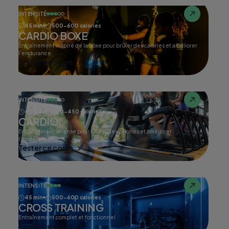
INTENSITÉ
45 min
500-600 calories
CARDIO BOXE
Entraînement inspiré de la boxe pour brûler des calories et améliorer
l'endurance.
Tester ce cours
INTENSITÉ
45 min
400-450 calories
CARDIO
Entraînement intense pour brûler des calories et améliorer
l'endurance.
Tester ce cours
INTENSITÉ
45 min
500-600 calories
CROSS TRAINING
Entraînement complet et fonctionnel
Tester ce cours