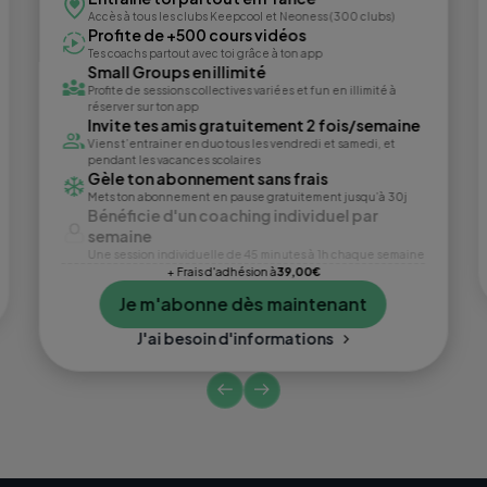
Accès à tous les clubs Keepcool et Neoness (300 clubs)
Profite de +500 cours vidéos
Tes coachs partout avec toi grâce à ton app
Small Groups en illimité
Profite de sessions collectives variées et fun en illimité à
réserver sur ton app
Invite tes amis gratuitement 2 fois/semaine
Viens t’entrainer en duo tous les vendredi et samedi, et
pendant les vacances scolaires
Gèle ton abonnement sans frais
Mets ton abonnement en pause gratuitement jusqu’à 30j
Bénéficie d'un coaching individuel par
semaine
Une session individuelle de 45 minutes à 1h chaque semaine
+ Frais d'adhésion à
39,00€
Je m'abonne dès maintenant
J'ai besoin d'informations