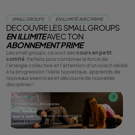
SMALL GROUPS
EN ILLIMITÉ AVEC PRIME
DECOUVRE LES SMALL GROUPS
EN ILLIMITE
AVEC TON
ABONNEMENT PRIME
Les small groups, ce sont des
cours en petit
comité
. Parfaits pour combiner la force de
l'énergie collective et l'attention d'un coach dédié
à ta progression ! Varie ta pratique, apprends de
nouveaux exercices et découvre de nouvelles
disciplines !
INTENSITÉ
20 min
200-300 calories
ABDOS
Travailler l'ensemble de sa sangle abdominale
Tester ce cours