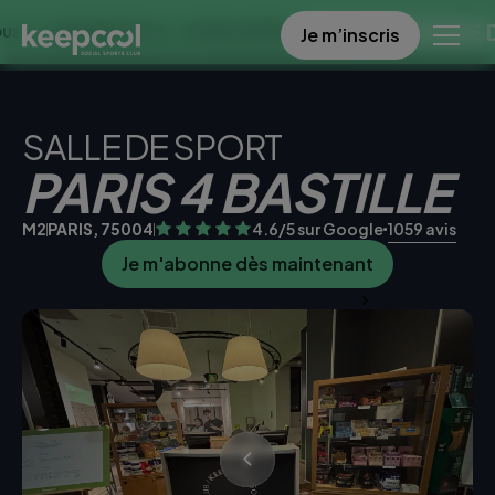
OFFRE SPECIALE DANS 
Je m’inscris
SEMAINES À 0€ << OFFRE LIMITÉE ☀️
SALLE DE SPORT
PARIS 4 BASTILLE
M2
PARIS, 75004
4.6/5 sur Google
1059 avis
Je m'abonne dès maintenant
Je teste la salle gratuitement