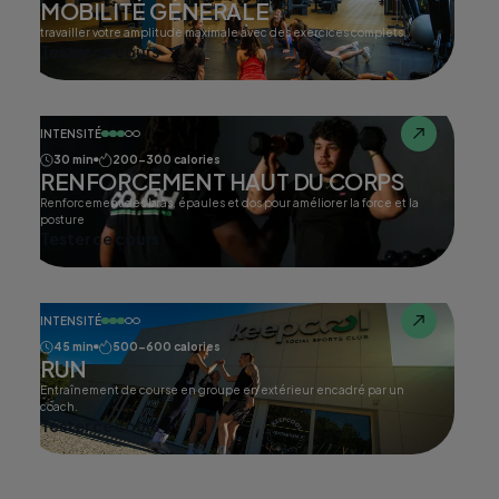
MOBILITÉ GÉNERALE
travailler votre amplitude maximale avec des exercices complets.
Tester ce cours
INTENSITÉ
30 min
200-300 calories
RENFORCEMENT HAUT DU CORPS
Renforcement des bras, épaules et dos pour améliorer la force et la
posture
Tester ce cours
INTENSITÉ
45 min
500-600 calories
RUN
Entraînement de course en groupe en extérieur encadré par un
coach.
Tester ce cours