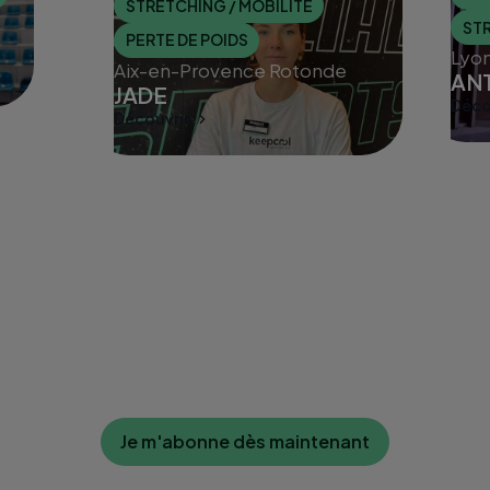
STRETCHING / MOBILITÉ
STR
PERTE DE POIDS
Lyon
Aix-en-Provence Rotonde
AN
JADE
Déco
Disc
Découvrir
Discuter avec un coach
Je m'abonne dès maintenant