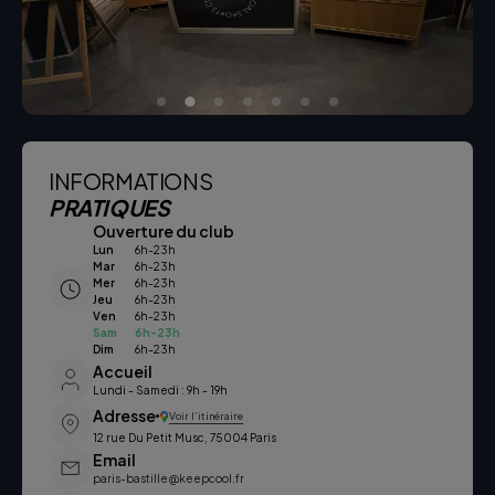
INFORMATIONS
PRATIQUES
Ouverture du club
Lun
6h-23h
Mar
6h-23h
Mer
6h-23h
Jeu
6h-23h
Ven
6h-23h
Sam
6h-23h
Dim
6h-23h
Accueil
Lundi - Samedi : 9h - 19h
Adresse
Voir l’itinéraire
12 rue Du Petit Musc, 75004 Paris
Email
paris-bastille@keepcool.fr