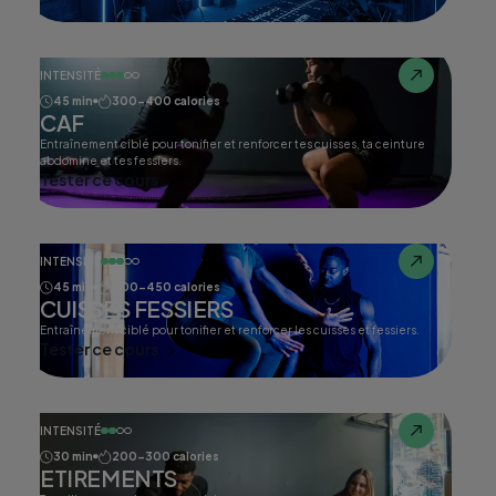
INTENSITÉ
45 min
300-400 calories
CAF
Entraînement ciblé pour tonifier et renforcer tes cuisses, ta ceinture
abdomine et tes fessiers.
Tester ce cours
INTENSITÉ
45 min
400-450 calories
CUISSES FESSIERS
Entraînement ciblé pour tonifier et renforcer les cuisses et fessiers.
Tester ce cours
INTENSITÉ
30 min
200-300 calories
ETIREMENTS