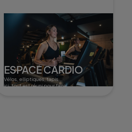
ESPACE CARDIO
Vélos, elliptiques, tapis...
ici, tout est réuni pour faire
monter le cardio et brûler
un max de calories !