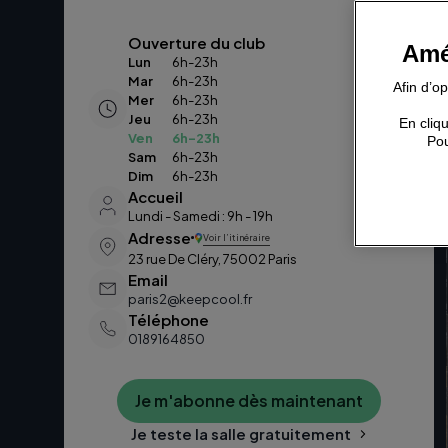
Ouverture du club
Amé
Lun
6h-23h
Mar
6h-23h
Afin d’o
Mer
6h-23h
Jeu
6h-23h
En cliqu
Ven
6h-23h
Pou
Sam
6h-23h
Dim
6h-23h
Accueil
Lundi - Samedi : 9h - 19h
Adresse
Voir l’itinéraire
23 rue De Cléry, 75002 Paris
Email
paris2@keepcool.fr
Téléphone
0189164850
Je m'abonne dès maintenant
Je teste la salle gratuitement