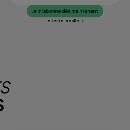
Je m'abonne dès maintenant
Je teste la salle
TS
S