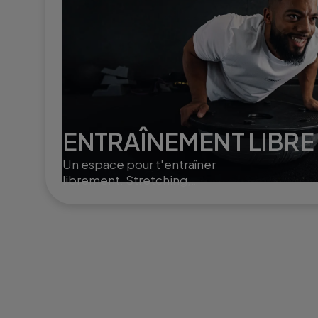
ENTRAÎNEMENT LIBRE
Un espace pour t'entraîner
librement. Stretching,
poids libres ou Small Group
Training, selon ton rythme
et tes envies.