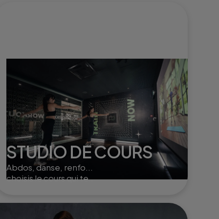
STUDIO DE COURS
Abdos, danse, renfo...
choisis le cours qui te
convient et entraîne toi seul
ou à plusieurs dans nos
studios.