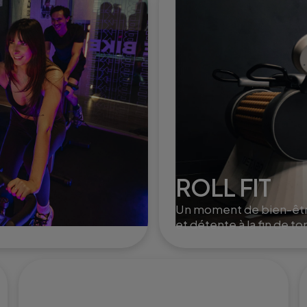
ROLL FIT
Un moment de bien-êt
et détente à la fin de to
training. Le roll fit active
circulation, aide à la
récupération musculaire
à l'élimination de la cellu