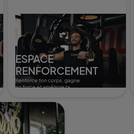
ESPACE
RENFORCEMENT
Renforce ton corps, gagne
en force et améliore ta
posture grâce à des
exercices ciblés et variés.