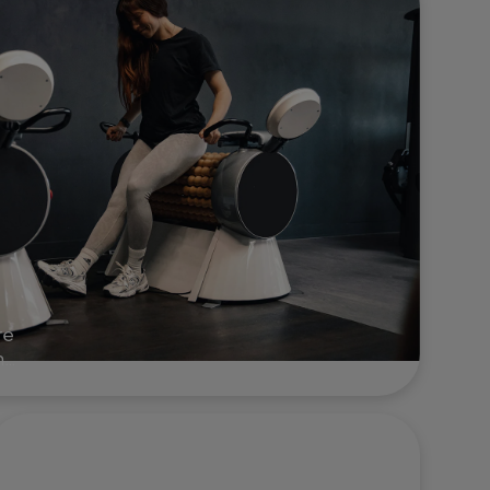
re
n
 la
 et
lite.