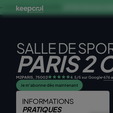
OFFRE SPECIALE DANS CE CL
 0€ << OFFRE LIMITÉE ☀️
SALLE DE SPO
PARIS 2 
M2
PARIS, 75002
4.5/5 sur Google
676 a
Je m'abonne dès maintenant
Je teste la sall
INFORMATIONS
PRATIQUES