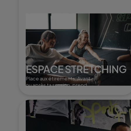
ESPACE STRETCHING
Place aux étirements. Avant
ou après ta session, prends
un moment pour t'étirer en
douceur.