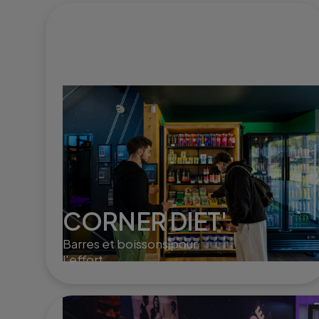
CORNER DIET'
Barres et boissons pour
l'effort