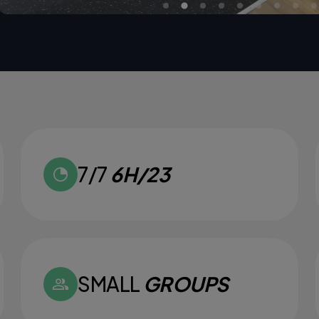
7/7
6H/23
SMALL
GROUPS