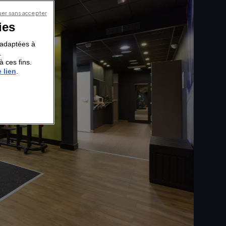
er sans accepter
ies
s adaptées à
.
à ces fins.
 lien
.