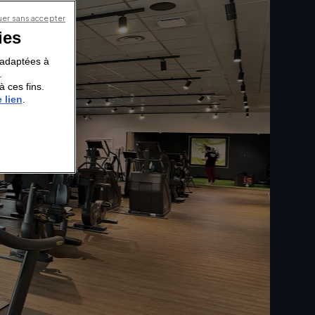
er sans accepter
ies
s adaptées à
.
à ces fins.
 lien
.