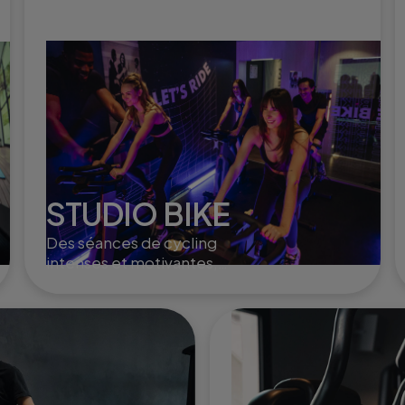
STUDIO BIKE
Des séances de cycling
intenses et motivantes,
idéales pour brûler des
calories, booster
l'endurance et renforcer les
jambes.