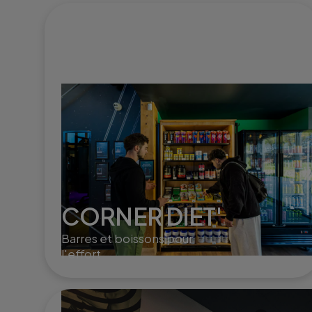
CORNER DIET'
Barres et boissons pour
l'effort