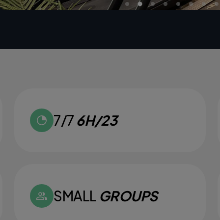
7/7
6H/23
SMALL
GROUPS