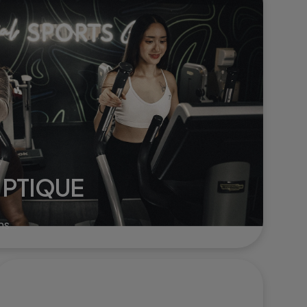
corps.
IPTIQUE
ns
r
 le