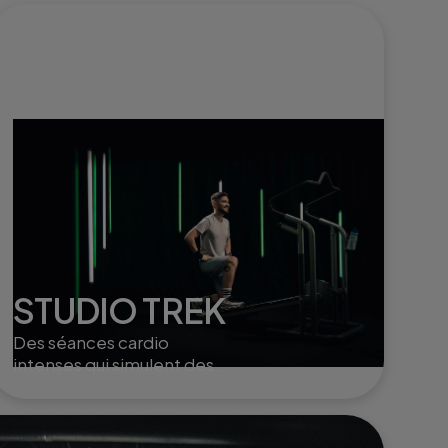
STUDIO TREK
Des séances cardio
intenses qui simulent des
randonnées en montagne,
parfaites pour renforcer
l'endurance et tonifier le