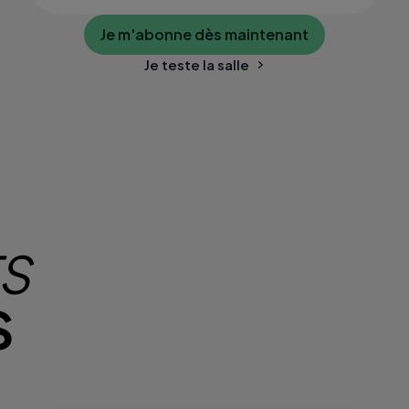
Je m'abonne dès maintenant
Je teste la salle
TS
S