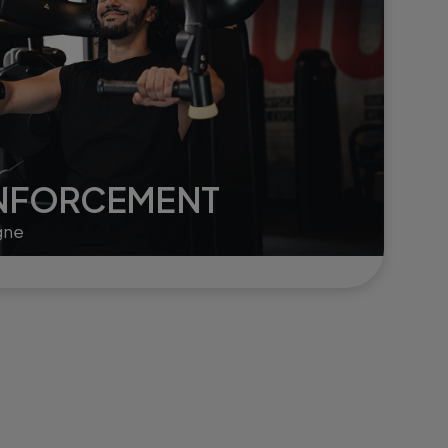
ENFORCEMENT
gne
s.