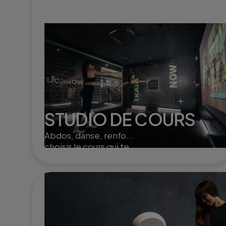
STUDIO DE COURS
Abdos, danse, renfo...
choisis le cours qui te
convient et entraîne toi seul
ou à plusieurs dans nos
studios.