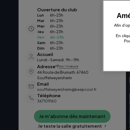
Ouverture du club
Amé
Lun
6h-23h
Mar
6h-23h
Afin d’o
Mer
6h-23h
Jeu
6h-23h
En cliqu
Ven
6h-23h
Pou
Sam
6h-23h
Dim
6h-23h
Accueil
Lundi - Samedi : 9h - 19h
Adresse
Voir l’itinéraire
46 Route de Brumath, 67460
Souffelweyersheim
Email
souffelweyersheim@keepcool.fr
Téléphone
367109160
Je m'abonne dès maintenant
Je teste la salle gratuitement