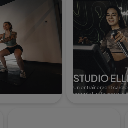
STUDIO ELL
Un entraînement cardio
complet, efficace et sa
impact, idéal pour brûle
des calories et renforcer
corps en douceur.