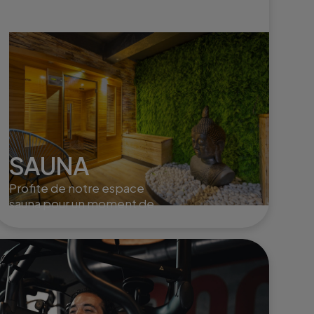
SAUNA
Profite de notre espace
sauna pour un moment de
détente absolue, élimine
les toxines et revitalise ton
corps après l'effort.