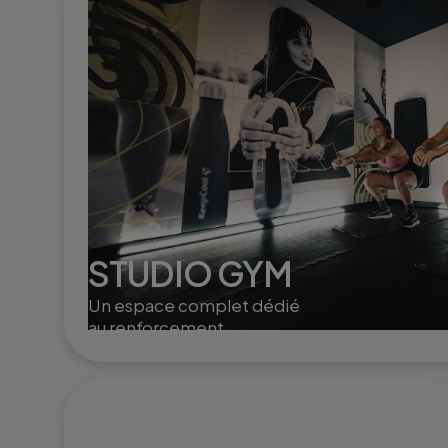
STUDIO GYM
Un espace complet dédié
au renforcement
musculaire et à la mobilité,
avec des équipements
modernes pour sculpter,
tonifier et dynamiser le
corps.