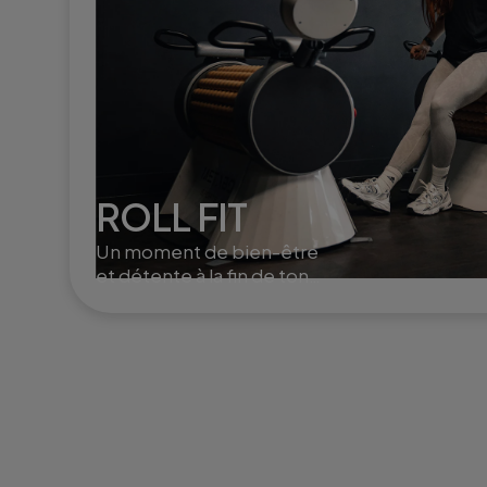
ROLL FIT
Un moment de bien-être
et détente à la fin de ton
training. Le roll fit active la
circulation, aide à la
récupération musculaire et
à l'élimination de la cellulite.