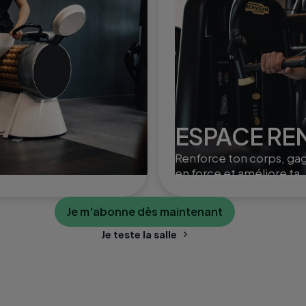
ESPACE R
Renforce ton corps, ga
en force et améliore ta
posture grâce à des
exercices ciblés et varié
Je m'abonne dès maintenant
Je teste la salle