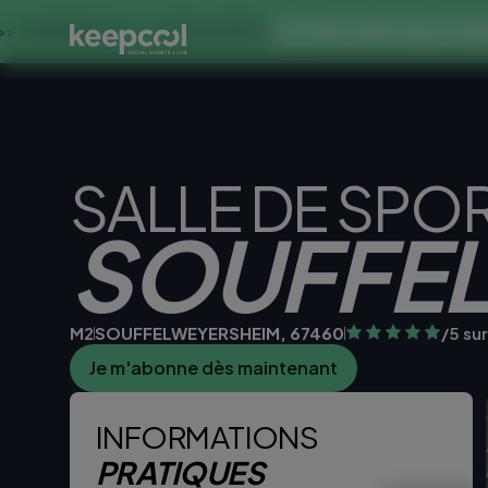
OFFRE SPECIALE DANS CE CLUB 
<< OFFRE LIMITÉE ☀️
SALLE DE SPO
SOUFFE
M2
SOUFFELWEYERSHEIM, 67460
/5 su
Je m'abonne dès maintenant
Je teste la sall
INFORMATIONS
PRATIQUES