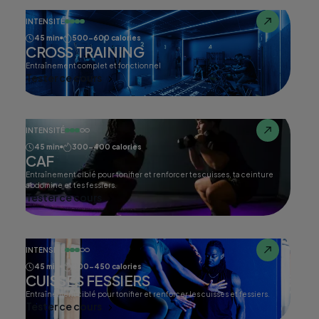
INTENSITÉ
45 min
500-600 calories
CROSS TRAINING
Entraînement complet et fonctionnel
Tester ce cours
INTENSITÉ
45 min
300-400 calories
CAF
Entraînement ciblé pour tonifier et renforcer tes cuisses, ta ceinture
abdomine et tes fessiers.
Tester ce cours
INTENSITÉ
45 min
400-450 calories
CUISSES FESSIERS
Entraînement ciblé pour tonifier et renforcer les cuisses et fessiers.
Tester ce cours