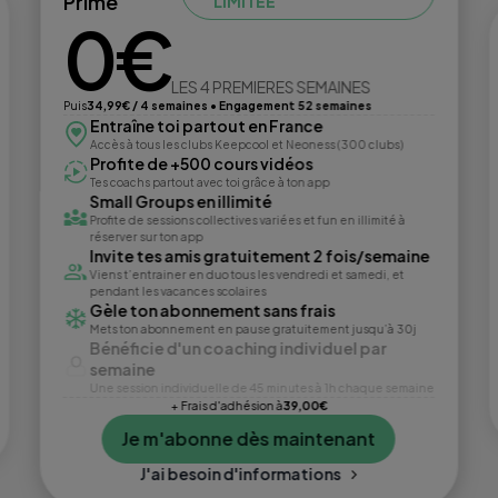
Prime
LIMITÉE
0€
LES 4 PREMIERES SEMAINES
Puis
34,99€ / 4 semaines • Engagement 52 semaines
Entraîne toi partout en France
Accès à tous les clubs Keepcool et Neoness (300 clubs)
Profite de +500 cours vidéos
Tes coachs partout avec toi grâce à ton app
Small Groups en illimité
Profite de sessions collectives variées et fun en illimité à
réserver sur ton app
Invite tes amis gratuitement 2 fois/semaine
Viens t’entrainer en duo tous les vendredi et samedi, et
pendant les vacances scolaires
Gèle ton abonnement sans frais
Mets ton abonnement en pause gratuitement jusqu’à 30j
Bénéficie d'un coaching individuel par
semaine
Une session individuelle de 45 minutes à 1h chaque semaine
+ Frais d'adhésion à
39,00€
Je m'abonne dès maintenant
J'ai besoin d'informations