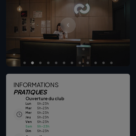
INFORMATIONS
PRATIQUES
Ouverture du club
Lun
5h-23h
Mar
5h-23h
Mer
5h-23h
Jeu
5h-23h
Ven
5h-23h
Sam
5h-23h
Dim
5h-23h