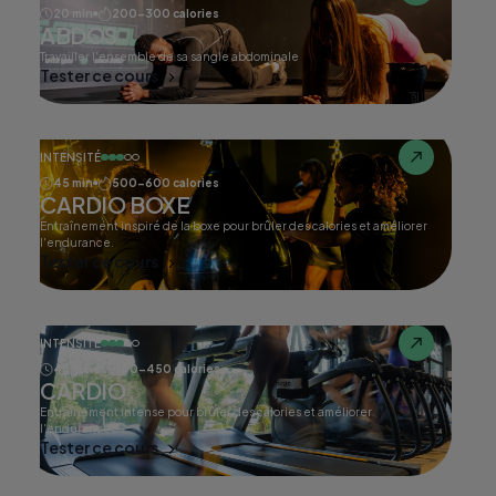
20 min
200-300 calories
ABDOS
Travailler l'ensemble de sa sangle abdominale
Tester ce cours
INTENSITÉ
45 min
500-600 calories
CARDIO BOXE
Entraînement inspiré de la boxe pour brûler des calories et améliorer
l'endurance.
Tester ce cours
INTENSITÉ
45 min
400-450 calories
CARDIO
Entraînement intense pour brûler des calories et améliorer
l'endurance.
Tester ce cours