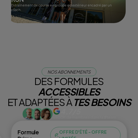
Entraînement de course en groupe en extérieur encadré par un
coach.
Tester ce cours
NOS ABONNEMENTS
DES FORMULES
ACCESSIBLES
ET ADAPTÉES À
TES BESOINS
4.7/5
+500K de membres dans la #team
Formule
OFFRE D'ÉTÉ - OFFRE