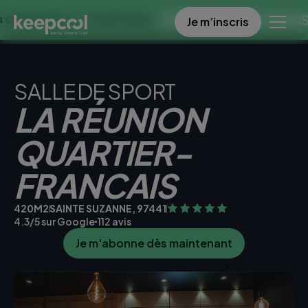
OFFRE SPECIALE DANS CE CL
Je m’inscris
 0€ << OFFRE LIMITÉE ☀️
SALLE DE SPORT
LA RÉUNION
QUARTIER-
FRANCAIS
420M2
SAINTE SUZANNE, 97441
4.3/5 sur Google
112 avis
Je m'abonne dès maintenant
Je teste la salle gratuitement