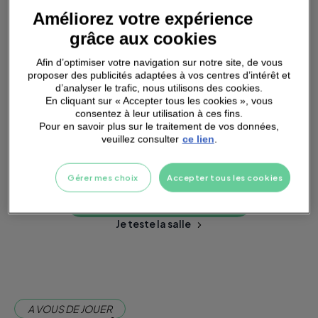
Améliorez votre expérience
grâce aux cookies
SMALL
GROUPS
Afin d’optimiser votre navigation sur notre site, de vous
proposer des publicités adaptées à vos centres d’intérêt et
d’analyser le trafic, nous utilisons des cookies.
En cliquant sur « Accepter tous les cookies », vous
consentez à leur utilisation à ces fins.
Pour en savoir plus sur le traitement de vos données,
veuillez consulter
ce lien
.
PARKING
A PROXIMITÉ
Gérer mes choix
Accepter tous les cookies
Je m'abonne dès maintenant
Je teste la salle
A VOUS DE JOUER