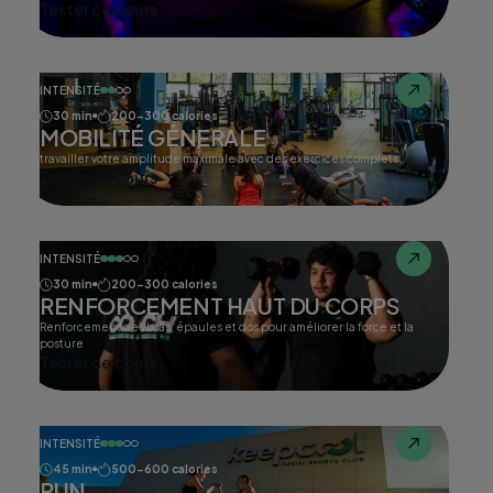
Tester ce cours
INTENSITÉ
30 min
200-300 calories
MOBILITÉ GÉNERALE
travailler votre amplitude maximale avec des exercices complets.
Tester ce cours
INTENSITÉ
30 min
200-300 calories
RENFORCEMENT HAUT DU CORPS
Renforcement des bras, épaules et dos pour améliorer la force et la
posture
Tester ce cours
INTENSITÉ
45 min
500-600 calories
RUN