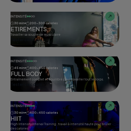
INTENSITÉ
30 min
200-300 calories
ETIREMENTS
Travailler sa souplesse musculaire
Tester ce cours
INTENSITÉ
45 min
400-450 calories
FULL BODY
Entraînement complet et équilibré pour travailler tout le corps.
Tester ce cours
INTENSITÉ
30 min
400-450 calories
HIIT
High Intensity Interval Training , travail à intensité haute pour brûler
des calories.