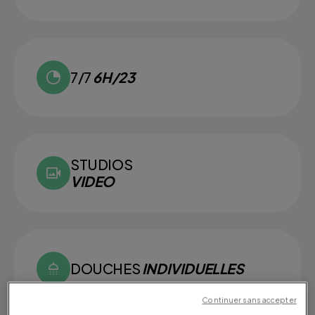
7/7
6H/23
STUDIOS
VIDEO
DOUCHES
INDIVIDUELLES
Continuer sans accepter