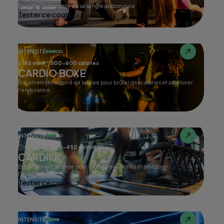
Travailler l'ensemble de sa sangle abdominale
Tester ce cours
INTENSITÉ
45 min
500-600 calories
CARDIO BOXE
Entraînement inspiré de la boxe pour brûler des calories et améliorer
l'endurance.
Tester ce cours
INTENSITÉ
45 min
400-450 calories
CARDIO
Entraînement intense pour brûler des calories et améliorer
l'endurance.
Tester ce cours
INTENSITÉ