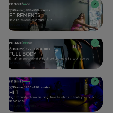
INTENSITÉ
30 min
200-300 calories
ETIREMENTS
Travailler sa souplesse musculaire
Tester ce cours
INTENSITÉ
45 min
400-450 calories
FULL BODY
Entraînement complet et équilibré pour travailler tout le corps.
Tester ce cours
INTENSITÉ
30 min
400-450 calories
HIIT
High Intensity Interval Training , travail à intensité haute pour brûler
des calories.
Tester ce cours