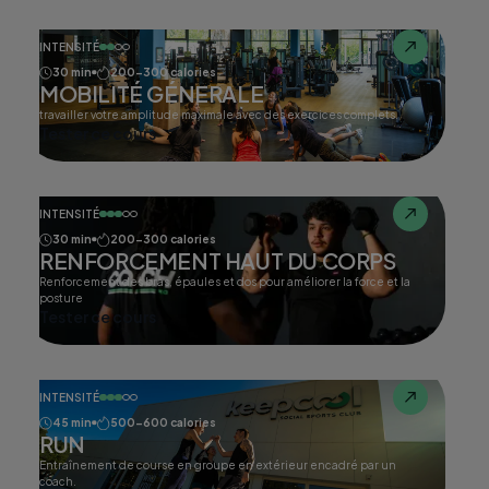
INTENSITÉ
30 min
200-300 calories
MOBILITÉ GÉNERALE
travailler votre amplitude maximale avec des exercices complets.
Tester ce cours
INTENSITÉ
30 min
200-300 calories
RENFORCEMENT HAUT DU CORPS
Renforcement des bras, épaules et dos pour améliorer la force et la
posture
Tester ce cours
INTENSITÉ
45 min
500-600 calories
RUN
Entraînement de course en groupe en extérieur encadré par un
coach.