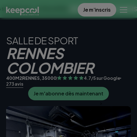
OFFRE SPECIALE DANS CE CLU
Je m’inscris
 0€ << OFFRE LIMITÉE ☀️
SALLE DE SPORT
RENNES
COLOMBIER
400M2
RENNES, 35000
4.7/5 sur Google
273 avis
Je m'abonne dès maintenant
Je teste la salle gratuitement