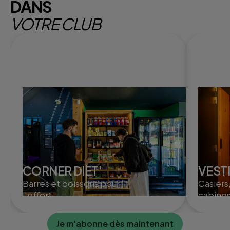
DANS
VOTRE CLUB
CORNER DIET'
VEST
Barres et boissons pour
Casiers
l'effort
cabines
Je m'abonne dès maintenant