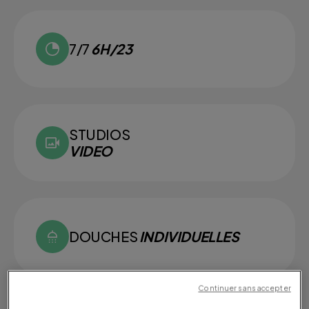
7/7
6H/23
STUDIOS
VIDEO
DOUCHES
INDIVIDUELLES
Continuer sans accepter