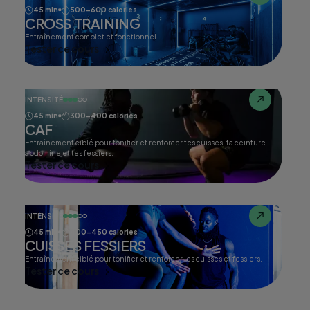
45 min
500-600 calories
CROSS TRAINING
Entraînement complet et fonctionnel
Tester ce cours
INTENSITÉ
45 min
300-400 calories
CAF
Entraînement ciblé pour tonifier et renforcer tes cuisses, ta ceinture
abdomine et tes fessiers.
Tester ce cours
INTENSITÉ
45 min
400-450 calories
CUISSES FESSIERS
Entraînement ciblé pour tonifier et renforcer les cuisses et fessiers.
Tester ce cours