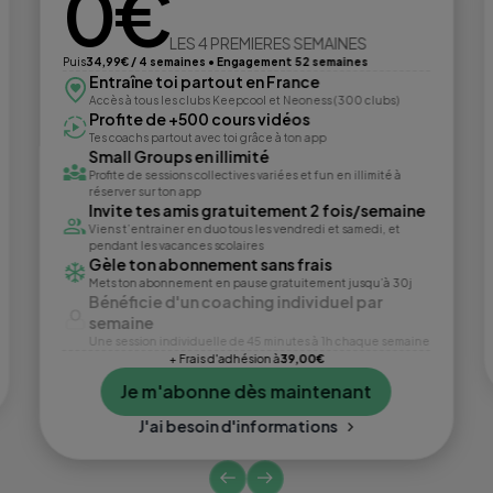
0€
LES 4 PREMIERES SEMAINES
Puis
34,99€ / 4 semaines • Engagement 52 semaines
Entraîne toi partout en France
Accès à tous les clubs Keepcool et Neoness (300 clubs)
Profite de +500 cours vidéos
Tes coachs partout avec toi grâce à ton app
Small Groups en illimité
Profite de sessions collectives variées et fun en illimité à
réserver sur ton app
Invite tes amis gratuitement 2 fois/semaine
Viens t’entrainer en duo tous les vendredi et samedi, et
pendant les vacances scolaires
Gèle ton abonnement sans frais
Mets ton abonnement en pause gratuitement jusqu’à 30j
Bénéficie d'un coaching individuel par
semaine
Une session individuelle de 45 minutes à 1h chaque semaine
+ Frais d'adhésion à
39,00€
Je m'abonne dès maintenant
J'ai besoin d'informations