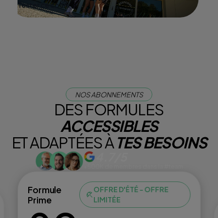
Tester ce cours
NOS ABONNEMENTS
DES FORMULES
ACCESSIBLES
ET ADAPTÉES À
TES BESOINS
4.7/5
+500K de membres dans la #team
Formule
OFFRE D'ÉTÉ - OFFRE
Prime
LIMITÉE