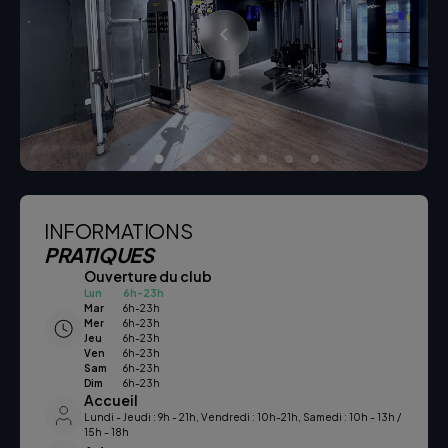
INFORMATIONS
PRATIQUES
Ouverture du club
Lun
6h-23h
Mar
6h-23h
Mer
6h-23h
Jeu
6h-23h
Ven
6h-23h
Sam
6h-23h
Dim
6h-23h
Accueil
Lundi - Jeudi : 9h - 21h, Vendredi : 10h-21h, Samedi : 10h - 13h /
15h - 18h