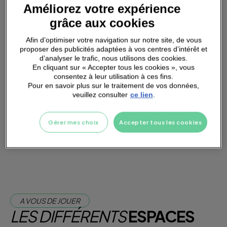
Améliorez votre expérience
SMALL
GROUPS
grâce aux cookies
Afin d’optimiser votre navigation sur notre site, de vous
proposer des publicités adaptées à vos centres d’intérêt et
d’analyser le trafic, nous utilisons des cookies.
En cliquant sur « Accepter tous les cookies », vous
consentez à leur utilisation à ces fins.
PARKING
A PROXIMITÉ
Pour en savoir plus sur le traitement de vos données,
veuillez consulter
ce lien
.
Je m'abonne dès maintenant
Gérer mes choix
Accepter tous les cookies
Je teste la salle
A VOUS DE JOUER
LES DIFFÉRENTS
ESPACES