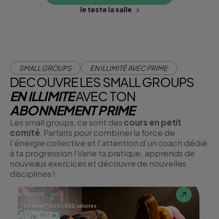
Je teste la salle
SMALL GROUPS
EN ILLIMITÉ AVEC PRIME
DECOUVRE LES SMALL GROUPS
EN ILLIMITE
AVEC TON
ABONNEMENT PRIME
Les small groups, ce sont des
cours en petit
comité
. Parfaits pour combiner la force de
l'énergie collective et l'attention d'un coach dédié
à ta progression ! Varie ta pratique, apprends de
nouveaux exercices et découvre de nouvelles
disciplines !
INTENSITÉ
20 min
200-300 calories
ABDOS