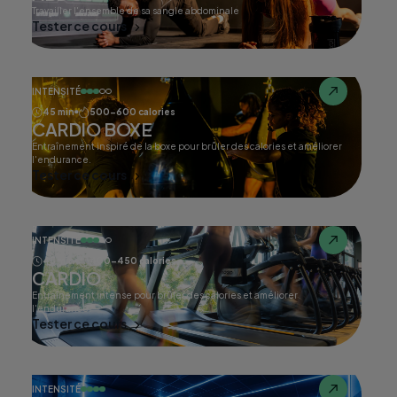
Travailler l'ensemble de sa sangle abdominale
Tester ce cours
INTENSITÉ
45 min
500-600 calories
CARDIO BOXE
Entraînement inspiré de la boxe pour brûler des calories et améliorer
l'endurance.
Tester ce cours
INTENSITÉ
45 min
400-450 calories
CARDIO
Entraînement intense pour brûler des calories et améliorer
l'endurance.
Tester ce cours
INTENSITÉ