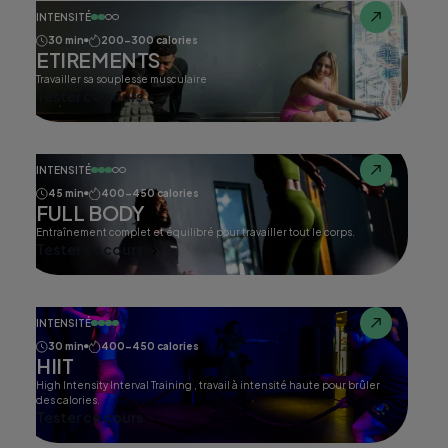
INTENSITÉ
30 min
200-300 calories
ETIREMENTS
Travailler sa souplesse musculaire
Tester ce cours
INTENSITÉ
45 min
400-450 calories
FULL BODY
Entraînement complet et équilibré pour travailler tout le corps.
Tester ce cours
INTENSITÉ
30 min
400-450 calories
HIIT
High Intensity Interval Training , travail à intensité haute pour brûler
des calories.
Tester ce cours