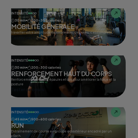
INTENSITÉ
30 min
200-300 calories
MOBILITÉ GÉNERALE
travailler votre amplitude maximale avec des exercices complets.
Tester ce cours
INTENSITÉ
30 min
200-300 calories
RENFORCEMENT HAUT DU CORPS
Renforcement des bras, épaules et dos pour améliorer la force et la
posture
Tester ce cours
INTENSITÉ
45 min
500-600 calories
RUN
Entraînement de course en groupe en extérieur encadré par un
coach.