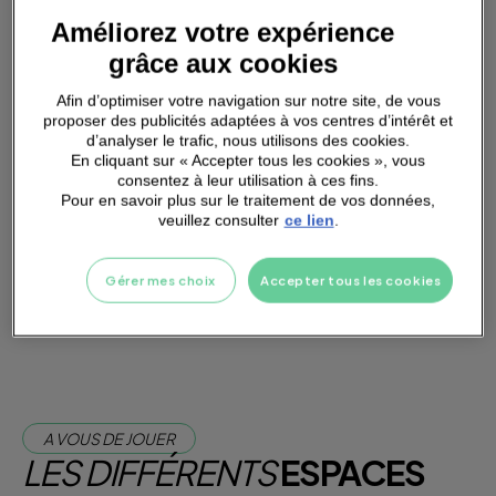
Améliorez votre expérience
PARKING
A PROXIMITÉ
grâce aux cookies
Afin d’optimiser votre navigation sur notre site, de vous
proposer des publicités adaptées à vos centres d’intérêt et
d’analyser le trafic, nous utilisons des cookies.
En cliquant sur « Accepter tous les cookies », vous
FONTAINE A EAU
consentez à leur utilisation à ces fins.
Pour en savoir plus sur le traitement de vos données,
veuillez consulter
ce lien
.
Je m'abonne dès maintenant
Gérer mes choix
Accepter tous les cookies
Je teste la salle
A VOUS DE JOUER
LES DIFFÉRENTS
ESPACES