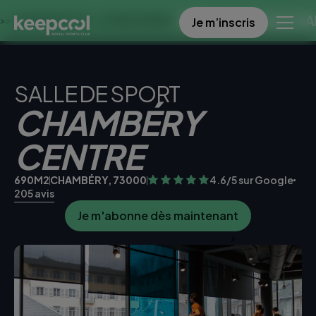
OFFRE SPECIALE DANS CE 
Je m’inscris
ES À 0€ << OFFRE LIMITÉE ☀️
SALLE DE SPORT
CHAMBÉRY
CENTRE
690M2
CHAMBÉRY, 73000
4.6/5 sur Google
205 avis
Je m'abonne dès maintenant
Je teste la salle gratuitement