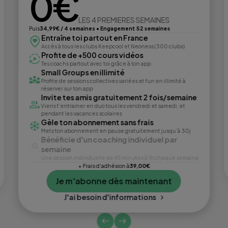
0€
LES 4 PREMIERES SEMAINES
Puis
34,99€ / 4 semaines • Engagement 52 semaines
Entraîne toi partout en France
Accès à tous les clubs Keepcool et Neoness (300 clubs)
Profite de +500 cours vidéos
Tes coachs partout avec toi grâce à ton app
Small Groups en illimité
Profite de sessions collectives variées et fun en illimité à
réserver sur ton app
Invite tes amis gratuitement 2 fois/semaine
Viens t’entrainer en duo tous les vendredi et samedi, et
pendant les vacances scolaires
Gèle ton abonnement sans frais
Mets ton abonnement en pause gratuitement jusqu’à 30j
Bénéficie d'un coaching individuel par
semaine
Une session individuelle de 45 minutes à 1h chaque semaine
+ Frais d'adhésion à
39,00€
Je m'abonne dès maintenant
J'ai besoin d'informations