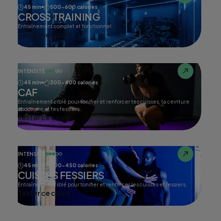
45 min
500-600 calories
CROSS TRAINING
Entraînement complet et fonctionnel
Tester ce cours
INTENSITÉ
45 min
300-400 calories
CAF
Entraînement ciblé pour tonifier et renforcer tes cuisses, ta ceinture
abdomine et tes fessiers.
Tester ce cours
INTENSITÉ
45 min
400-450 calories
CUISSES FESSIERS
Entraînement ciblé pour tonifier et renforcer les cuisses et fessiers.
Tester ce cours