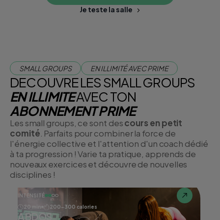
corps.
Je teste la salle
SMALL GROUPS
EN ILLIMITÉ AVEC PRIME
DECOUVRE LES SMALL GROUPS
EN ILLIMITE
AVEC TON
ABONNEMENT PRIME
Les small groups, ce sont des
cours en petit
comité
. Parfaits pour combiner la force de
l'énergie collective et l'attention d'un coach dédié
à ta progression ! Varie ta pratique, apprends de
nouveaux exercices et découvre de nouvelles
disciplines !
INTENSITÉ
20 min
200-300 calories
ABDOS