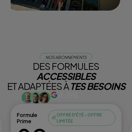
Tester ce cours
NOS ABONNEMENTS
DES FORMULES
ACCESSIBLES
ET ADAPTÉES À
TES BESOINS
4.7/5
+500K de membres dans la #team
Formule
OFFRE D'ÉTÉ - OFFRE
Prime
LIMITÉE