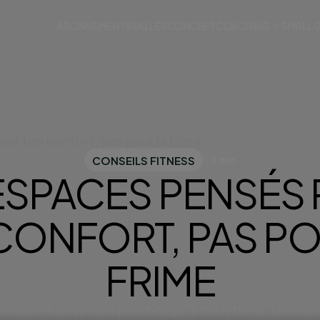
ABONNEMENTS
SALLES
CONCEPT
COACHING
SMALL 
ur ton confort, pas pour la frime
CONSEILS FITNESS
3 min
ESPACES PENSÉS
CONFORT, PAS PO
FRIME
espace bienveillant pour bouger à ton rythme, sans au