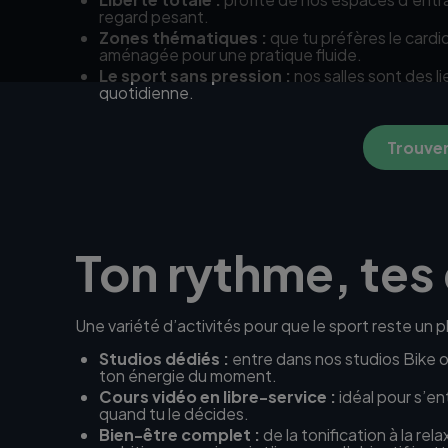
regard pesant.
Zones thématiques :
que tu préfères le cardi
aménagée pour une pratique fluide.
Le sport sans pression :
nos salles sont des li
quotidienne.
Trouver
Ton rythme, tes
Une variété d’activités pour que le sport reste un pl
Studios dédiés :
entre dans nos studios Bike o
ton énergie du moment.
Cours vidéo en libre-service :
idéal pour s’en
quand tu le décides.
Bien-être complet :
de la tonification à la r