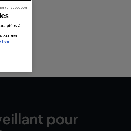
er sans accepter
ies
s adaptées à
.
à ces fins.
 lien
.
eillant pour