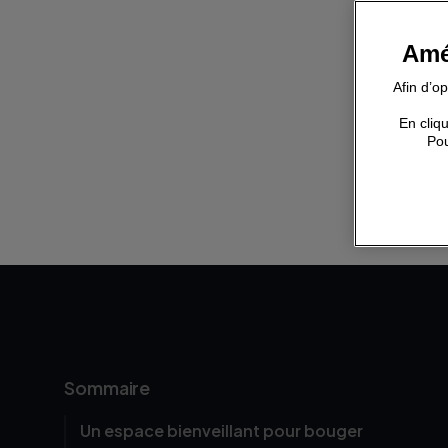
Amé
Afin d’o
En cliqu
Pou
Sommaire
Un espace bienveillant pour bouger