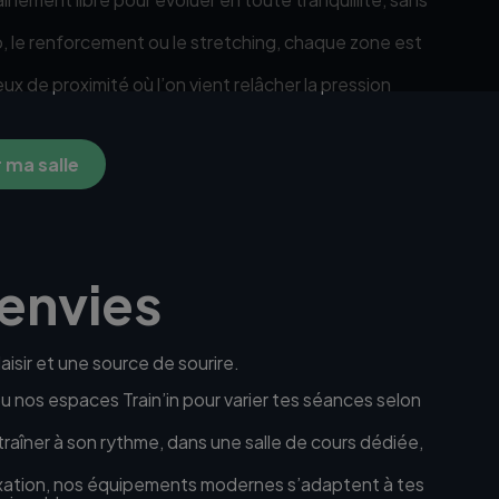
o, le renforcement ou le stretching, chaque zone est
eux de proximité où l’on vient relâcher la pression
 ma salle
 envies
aisir et une source de sourire.
u nos espaces Train’in pour varier tes séances selon
traîner à son rythme, dans une salle de cours dédiée,
elaxation, nos équipements modernes s’adaptent à tes