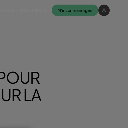
M'inscrire en ligne
GROUPS
MON OBJECTIF
 POUR
UR LA
cune