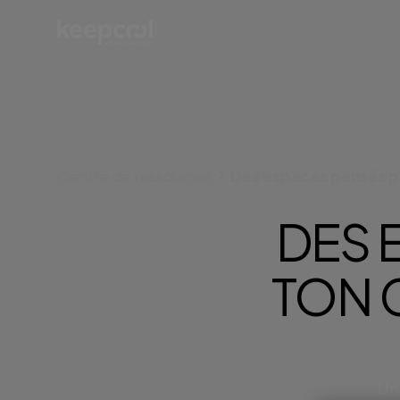
Centre de ressources
Des espaces pensés po
DES 
TON 
Un 