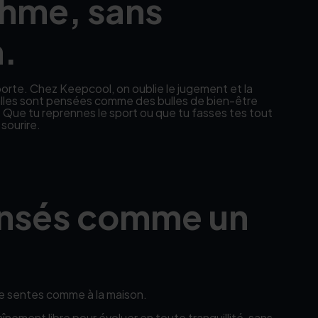
thme, sans
.
a porte. Chez Keepcool, on oublie le jugement et la
 salles sont pensées comme des bulles de bien-être
t. Que tu reprennes le sport ou que tu fasses tes tout
sourire.
ensés comme un
te sentes comme à la maison.
nement libre pour évoluer en toute tranquillité, sans