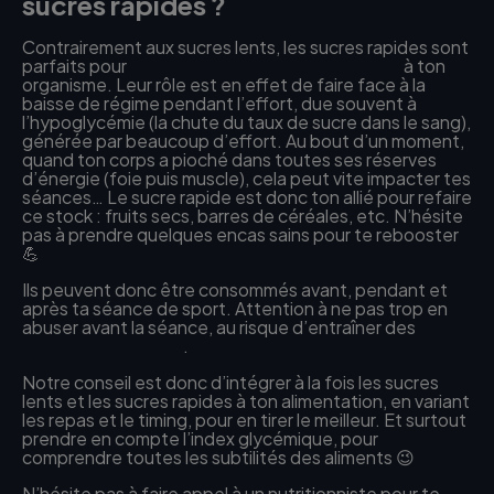
sucres rapides ?
Contrairement aux sucres lents, les sucres rapides sont
parfaits pour
apporter rapidement de l’énergie
à ton
organisme. Leur rôle est en effet de faire face à la
baisse de régime pendant l’effort, due souvent à
l’hypoglycémie (la chute du taux de sucre dans le sang),
générée par beaucoup d’effort. Au bout d’un moment,
quand ton corps a pioché dans toutes ses réserves
d’énergie (foie puis muscle), cela peut vite impacter tes
séances… Le sucre rapide est donc ton allié pour refaire
ce stock : fruits secs, barres de céréales, etc. N’hésite
pas à prendre quelques encas sains pour te rebooster
💪
Ils peuvent donc être consommés avant, pendant et
après ta séance de sport. Attention à ne pas trop en
abuser avant la séance, au risque d’entraîner des
problèmes de poids
.
Notre conseil est donc d’intégrer à la fois les sucres
lents et les sucres rapides à ton alimentation, en variant
les repas et le timing, pour en tirer le meilleur. Et surtout
prendre en compte l’index glycémique, pour
comprendre toutes les subtilités des aliments 😉
N’hésite pas à faire appel à un nutritionniste pour te