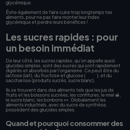
glycémique.
Évite également de faire cuire trop longtemps tes
aliments, pour ne pas faire monter leur index
glycémique et perdre leurs bénéfices !
Les sucres rapides : pour
un besoin immédiat
De leur côté, les sucres rapides, qu’on appelle aussi
glucides simples, sont des sucres qui sont rapidement
digérés et absorbés par l'organisme. Ce peut être du
lactose (lait), du fructose et glucose (
fruits
), et du
saccharose (produits sucrés, sucre blanc).
Ils se trouvent dans des aliments tels que les jus de
fruits et les boissons sucrées, les confitures, le miel 🍯,
le sucre blanc, les bonbons 🍬. Globalement les
aliments industriels, avec du sucre de synthèse,
possèdent des glucides simples.
Quand et pourquoi consommer des