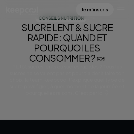
Sucre lent & sucre rapide : quand et pourquoi
Je m’inscris
les consommer ? 🍬
CONSEILS NUTRITION
3 min
SUCRE LENT & SUCRE
RAPIDE : QUAND ET
POURQUOI LES
CONSOMMER ? 🍬
Plutôt sucres lents ou sucres rapides ? Tous les
sucres ne se valent pas et pour t’aider à faire ton
choix, la team Keepcool t’explique quel type de
sucre privilégier, à quel moment de la journée et
pour quelles raisons. C’est par ici 👇