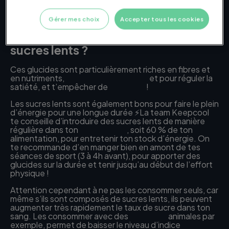
pommes de terre, pâtes, pain), mais aussi les légumes
secs, les fruits et les
céréales.
Gérer mes choix
Accepter tous les cookies
Quand et pourquoi consommer des
sucres lents ?
Ces glucides sont particulièrement riches en fibres et
en nutriments,
idéal pour la digestion
et pour réguler la
satiété, et t’empêcher de
grignoter
!
Les sucres lents sont également bons pour faire le plein
d’énergie pour une longue durée ⚡La team Keepcool
te conseille d’introduire des sucres lents de manière
régulière dans ton
alimentation
, soit 60 % de ton
alimentation, pour entretenir ton stock d’énergie. On
te recommande d’en manger bien en amont de tes
séances de sport (3 à 4h avant), pour apporter des
glucides sur la durée et tenir jusqu’au début de l’effort
physique !
Attention cependant à ne pas les consommer seuls, car
même s’ils sont composés de sucres lents, ils peuvent
augmenter très rapidement le taux de sucre dans ton
sang. Les consommer avec des
protéines
animales par
exemple, permet de baisser le niveau d’indice