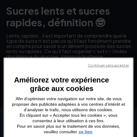
Sucres lents et sucres
rapides, définition 🤓
Lents, rapides… il est important de comprendre que le
type de sucre n’est pas ce qu’il faut forcément prendre
en compte pour savoir si un aliment possède des sucres
lents ou rapides. Ce qu’il faut regarder c’est 👉 l’index
glycémique du glucose : il mesure la vitesse
d’absorption du sucre. S’il est inférieur à 50, on parle de
Continuer sans accepter
glucides lents. S’il est supérieur à 70, ce sont des
glucides rapides.
Améliorez votre expérience
Les sucres lents : pour de
grâce aux cookies
l’énergie sur la durée
Afin d’optimiser votre navigation sur notre site, de vous
proposer des publicités adaptées à vos centres d’intérêt et
d’analyser le trafic, nous utilisons des cookies.
Également appelés glucides complexes, les sucres
En cliquant sur « Accepter tous les cookies », vous
lents sont, comme leur nom l’indique, des sucres qui
consentez à leur utilisation à ces fins.
sont lentement digérés et absorbés par l'organisme. Tu
Pour en savoir plus sur le traitement de vos données,
peux retrouver des sucres lents dans tout ce qui
veuillez consulter
ce lien
.
possède de l’amidon, comme les féculents (riz, les