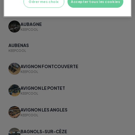
Gérer mes choix
Accepter tous les cookies
ARLES FOURCHON
KEEPCOOL
AUBAGNE
KEEPCOOL
AUBENAS
KEEPCOOL
AVIGNON FONTCOUVERTE
KEEPCOOL
AVIGNON LE PONTET
KEEPCOOL
AVIGNON LES ANGLES
KEEPCOOL
BAGNOLS-SUR-CÈZE