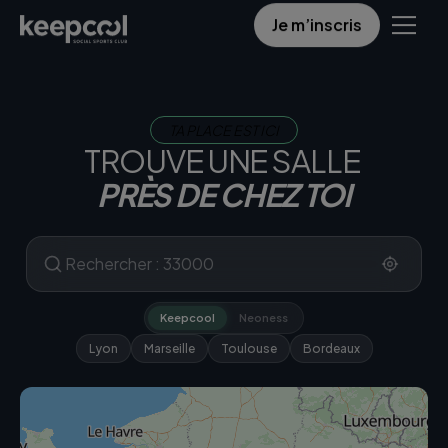
Je m’inscris
TA PLACE EST ICI
TROUVE UNE SALLE
PRÈS DE CHEZ TOI
Keepcool
Neoness
Lyon
Marseille
Toulouse
Bordeaux