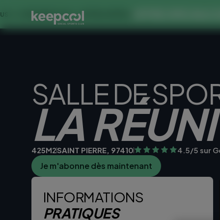
OFFRE SPECIALE DANS CE
INES À 0€ << OFFRE LIMITÉE ☀️
SALLE DE SPO
LA RÉUN
425M2
SAINT PIERRE, 97410
4.5/5 sur 
Je m'abonne dès maintenant
Je teste la sall
INFORMATIONS
PRATIQUES