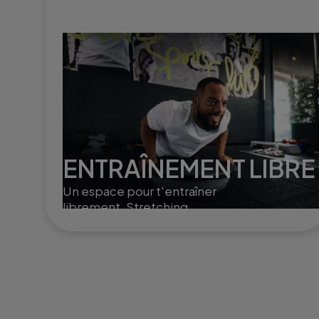
ENTRAÎNEMENT LIBRE
Un espace pour t'entraîner
librement. Stretching,
poids libres ou Small Group
Training, selon ton rythme
et tes envies.