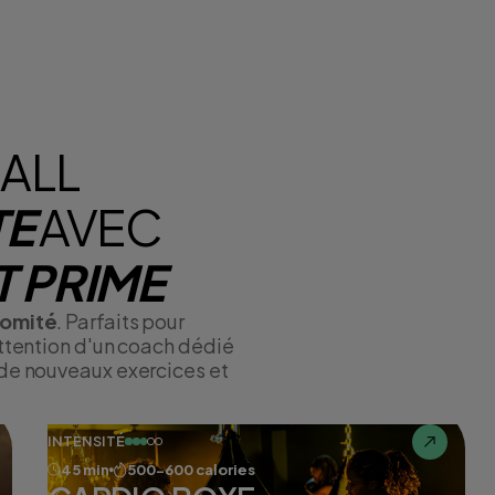
ALL
TE
AVEC
 PRIME
comité
. Parfaits pour
attention d'un coach dédié
 de nouveaux exercices et
INTENSITÉ
45 min
500-600 calories