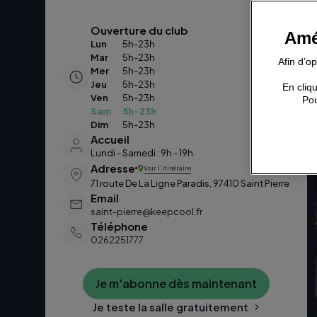
Ouverture du club
Amé
Lun
5h-23h
Mar
5h-23h
Afin d’o
Mer
5h-23h
Jeu
5h-23h
En cliqu
Ven
5h-23h
Pou
Sam
5h-23h
Dim
5h-23h
Accueil
Lundi - Samedi : 9h - 19h
Adresse
Voir l’itinéraire
71 route De La Ligne Paradis, 97410 Saint Pierre
Email
saint-pierre@keepcool.fr
Téléphone
0262251777
Je m'abonne dès maintenant
Je teste la salle gratuitement