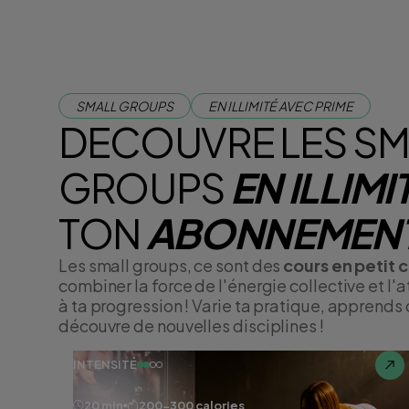
SMALL GROUPS
EN ILLIMITÉ AVEC PRIME
DECOUVRE LES SM
GROUPS
EN ILLIMI
TON
ABONNEMENT
Les small groups, ce sont des
cours en petit 
combiner la force de l'énergie collective et l'
à ta progression ! Varie ta pratique, apprends
découvre de nouvelles disciplines !
INTENSITÉ
20 min
200-300 calories