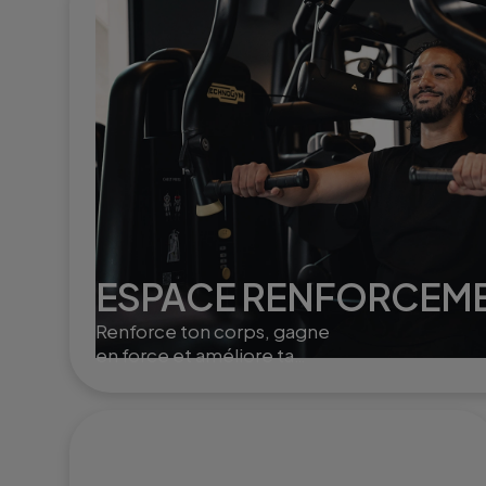
ESPACE RENFORCEM
Renforce ton corps, gagne
en force et améliore ta
posture grâce à des
exercices ciblés et variés.