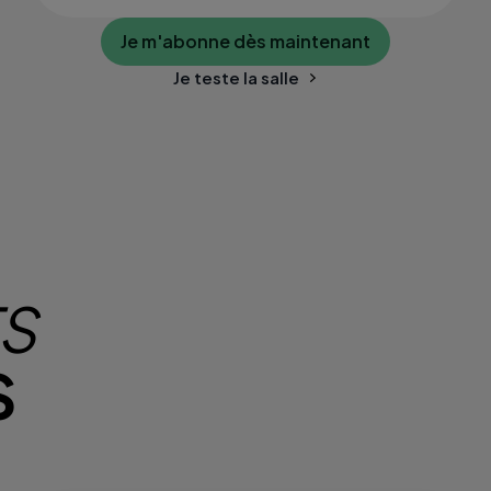
Je m'abonne dès maintenant
Je teste la salle
TS
S