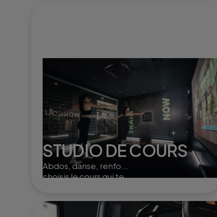
STUDIO DE COURS
Abdos, danse, renfo...
choisis le cours qui te
convient et entraîne toi seul
ou à plusieurs dans nos
studios.