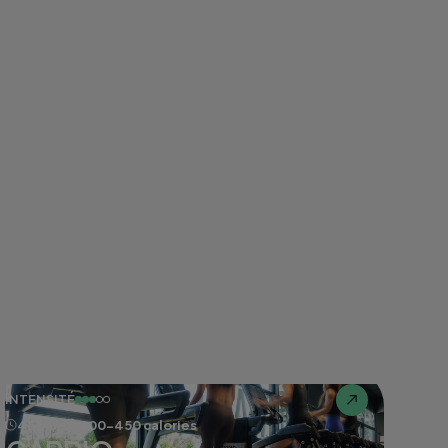
INTENSITÉ
45 min
400-450 calories