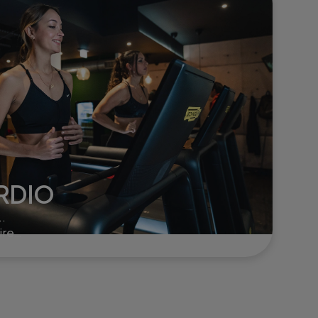
RDIO
..
ire
er