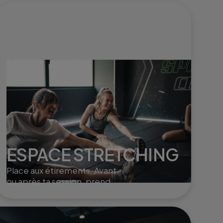
ESPACE STRETCHING
Place aux étirements. Avant
ou après ta session, prends
un moment pour t'étirer en
douceur.