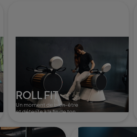
ROLL FIT
Un moment de bien-être
et détente à la fin de ton
training. Le roll fit active la
circulation, aide à la
récupération musculaire et