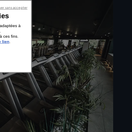
er sans accepter
ies
s adaptées à
.
à ces fins.
 lien
.