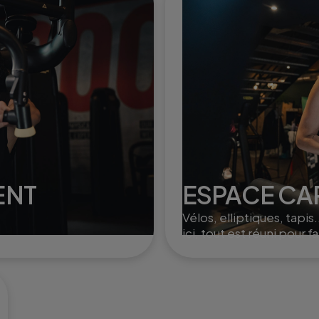
à l'élimination de la cellulite.
ENT
ESPACE CA
Vélos, elliptiques, tapis.
ici, tout est réuni pour fa
monter le cardio et brûl
un max de calories !