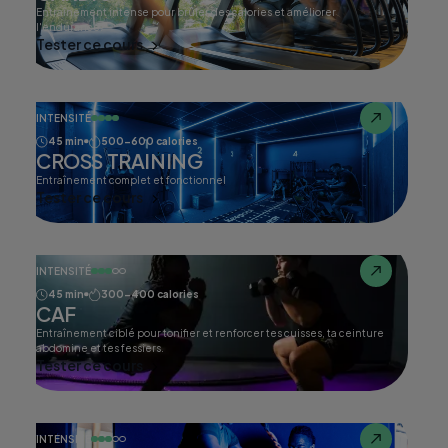
Entraînement intense pour brûler des calories et améliorer
l'endurance.
Tester ce cours
INTENSITÉ
45 min
500-600 calories
CROSS TRAINING
Entraînement complet et fonctionnel
Tester ce cours
INTENSITÉ
45 min
300-400 calories
CAF
Entraînement ciblé pour tonifier et renforcer tes cuisses, ta ceinture
abdomine et tes fessiers.
Tester ce cours
INTENSITÉ