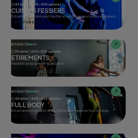
45 min
400-450 calories
CUISSES FESSIERS
Entraînement ciblé pour tonifier et renforcer les cuisses et fessiers.
Tester ce cours
INTENSITÉ
30 min
200-300 calories
ETIREMENTS
Travailler sa souplesse musculaire
Tester ce cours
INTENSITÉ
45 min
400-450 calories
FULL BODY
Entraînement complet et équilibré pour travailler tout le corps.
Tester ce cours