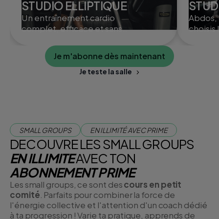
STUDIO ELLIPTIQUE
STUD
Un entraînement cardio
Abdos, 
complet, efficace et sans
choisis 
impact, idéal pour brûler
convient
des calories et renforcer le
ou à pl
Je m'abonne dès maintenant
corps en douceur.
studios
Je teste la salle
SMALL GROUPS
EN ILLIMITÉ AVEC PRIME
DECOUVRE LES SMALL GROUPS
EN ILLIMITE
AVEC TON
ABONNEMENT PRIME
Les small groups, ce sont des
cours en petit
comité
. Parfaits pour combiner la force de
l'énergie collective et l'attention d'un coach dédié
à ta progression ! Varie ta pratique, apprends de