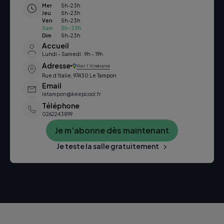
Mer
5h-23h
Jeu
5h-23h
Ven
5h-23h
Sam
5h-23h
Dim
5h-23h
Accueil
Lundi - Samedi : 9h - 19h
Adresse
Voir l’itinéraire
Rue d’Italie, 97430 Le Tampon
Email
letampon@keepcool.fr
Téléphone
0262243899
Je m'abonne dès maintenant
Je teste la salle gratuitement