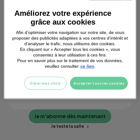
DOUCHES
INDIVIDUELLES
Améliorez votre expérience
grâce aux cookies
Afin d’optimiser votre navigation sur notre site, de vous
proposer des publicités adaptées à vos centres d’intérêt et
d’analyser le trafic, nous utilisons des cookies.
SMALL
GROUPS
En cliquant sur « Accepter tous les cookies », vous
consentez à leur utilisation à ces fins.
Pour en savoir plus sur le traitement de vos données,
veuillez consulter
ce lien
.
Gérer mes choix
Accepter tous les cookies
PARKING
A PROXIMITÉ
Je m'abonne dès maintenant
Je teste la salle