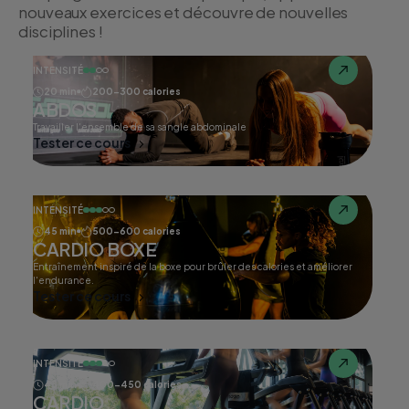
nouveaux exercices et découvre de nouvelles
disciplines !
INTENSITÉ
20 min
200-300 calories
ABDOS
Travailler l'ensemble de sa sangle abdominale
Tester ce cours
INTENSITÉ
45 min
500-600 calories
CARDIO BOXE
Entraînement inspiré de la boxe pour brûler des calories et améliorer
l'endurance.
Tester ce cours
INTENSITÉ
45 min
400-450 calories
CARDIO