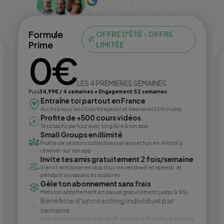
4.7/5
+500K de membres dans la #team
Formule
OFFRE D'ÉTÉ - OFFRE
Prime
LIMITÉE
0€
LES 4 PREMIERES SEMAINES
Puis
34,99€ / 4 semaines • Engagement 52 semaines
Entraîne toi partout en France
Accès à tous les clubs Keepcool et Neoness (300 clubs)
Profite de +500 cours vidéos
Tes coachs partout avec toi grâce à ton app
Small Groups en illimité
Profite de sessions collectives variées et fun en illimité à
réserver sur ton app
Invite tes amis gratuitement 2 fois/semaine
Viens t’entrainer en duo tous les vendredi et samedi, et
pendant les vacances scolaires
Gèle ton abonnement sans frais
Mets ton abonnement en pause gratuitement jusqu’à 30j
Bénéficie d'un coaching individuel par
semaine
Une session individuelle de 45 minutes à 1h chaque semaine