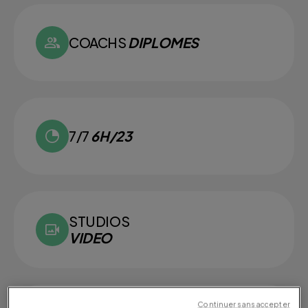
COACHS
DIPLOMES
7/7
6H/23
STUDIOS
VIDEO
Continuer sans accepter