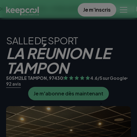
OFFRE SPECIALE DANS CE
Je m’inscris
AINES À 0€ << OFFRE LIMITÉE ☀️
SALLE DE SPORT
LA RÉUNION LE
TAMPON
505M2
LE TAMPON, 97430
4.6/5 sur Google
92 avis
Je m'abonne dès maintenant
Je teste la salle gratuitement