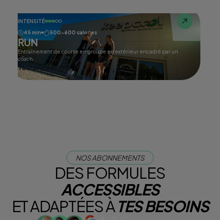
INTENSITÉ
45 min
500-600 calories
RUN
Entraînement de course en groupe en extérieur encadré par un
coach.
Tester ce cours
NOS ABONNEMENTS
DES FORMULES
ACCESSIBLES
ET ADAPTÉES À
TES BESOINS