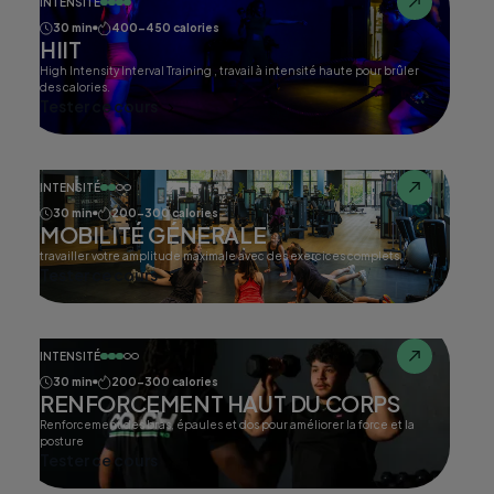
INTENSITÉ
30 min
400-450 calories
HIIT
High Intensity Interval Training , travail à intensité haute pour brûler
des calories.
Tester ce cours
INTENSITÉ
30 min
200-300 calories
MOBILITÉ GÉNERALE
travailler votre amplitude maximale avec des exercices complets.
Tester ce cours
INTENSITÉ
30 min
200-300 calories
RENFORCEMENT HAUT DU CORPS
Renforcement des bras, épaules et dos pour améliorer la force et la
posture
Tester ce cours