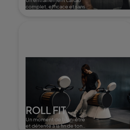
Un entraînement cardio
complet, efficace et sans
impact, idéal pour brûler
des calories et renforcer le
corps en douceur.
ROLL FIT
Un moment de bien-être
et détente à la fin de ton