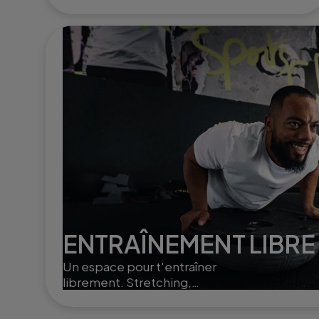
training. Le roll fit active la
circulation, aide à la
récupération musculaire et
à l'élimination de la cellulite.
ENTRAÎNEMENT LIBRE
Un espace pour t'entraîner
librement. Stretching,
poids libres ou Small Group
Training, selon ton rythme