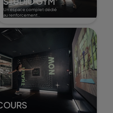
STUDIO GYM
Un espace complet dédié
au renforcement
musculaire et à la mobilité,
avec des équipements
modernes pour sculpter,
tonifier et dynamiser le
corps.
 COURS