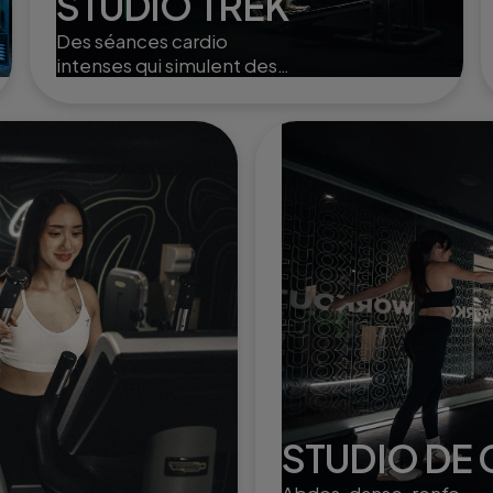
STUDIO TREK
Des séances cardio
intenses qui simulent des
randonnées en montagne,
parfaites pour renforcer
l'endurance et tonifier le
corps.
STUDIO DE