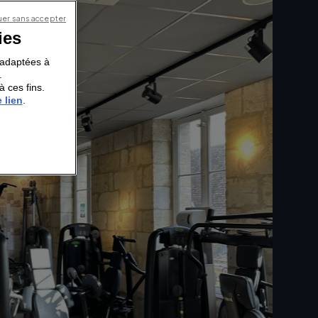
er sans accepter
ies
s adaptées à
.
à ces fins.
 lien
.