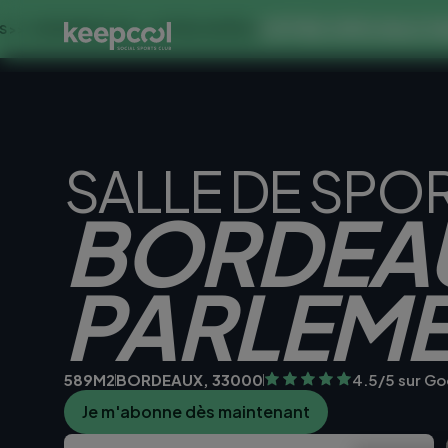
OFFRE SPECIALE DANS CE C
S À 0€ << OFFRE LIMITÉE ☀️
SALLE DE SPO
BORDEA
PARLEM
589M2
BORDEAUX, 33000
4.5/5 sur Go
Je m'abonne dès maintenant
Je teste la sall