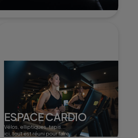
 seul
ESPACE CARDIO
Vélos, elliptiques, tapis...
ici, tout est réuni pour faire