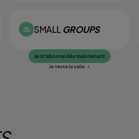
SMALL
GROUPS
Je m'abonne dès maintenant
Je teste la salle
TS