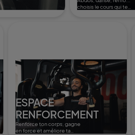
Abdos, danse, renfo...
choisis le cours qui te
convient et entraîne toi
ou à plusieurs dans nos
studios.
ESPACE
RENFORCEMENT
Renforce ton corps, gagne
en force et améliore ta