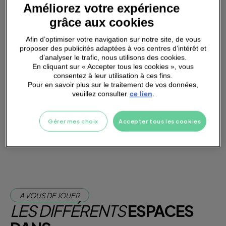
Améliorez votre expérience
SMALL
GROUPS
grâce aux cookies
Afin d’optimiser votre navigation sur notre site, de vous
proposer des publicités adaptées à vos centres d’intérêt et
d’analyser le trafic, nous utilisons des cookies.
En cliquant sur « Accepter tous les cookies », vous
consentez à leur utilisation à ces fins.
PARKING
A PROXIMITÉ
Pour en savoir plus sur le traitement de vos données,
veuillez consulter
ce lien
.
Je m'abonne dès maintenant
Gérer mes choix
Accepter tous les cookies
Je teste la salle
A VOUS DE JOUER
LES DIFFÉRENTS
ESPACES