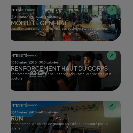
INTENSITÉ
30 min
200-300 calories
MOBILITÉ GÉNERALE
travailler votre amplitude maximale avec des exercices complets.
Tester ce cours
INTENSITÉ
30 min
200-300 calories
RENFORCEMENT HAUT DU CORPS
Renforcement des bras, épaules et dos pour améliorer la force et la
posture
Tester ce cours
INTENSITÉ
45 min
500-600 calories
RUN
Entraînement de course en groupe en extérieur encadré par un
coach.