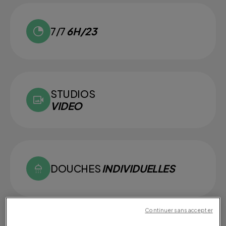
7/7
6H/23
STUDIOS
VIDEO
DOUCHES
INDIVIDUELLES
Continuer sans accepter