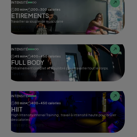
INTENSITÉ
30 min
200-300 calories
ETIREMENTS
Travailler sa souplesse musculaire
Tester ce cours
INTENSITÉ
45 min
400-450 calories
FULL BODY
Entraînement complet et équilibré pour travailler tout le corps.
Tester ce cours
INTENSITÉ
30 min
400-450 calories
HIIT
High Intensity Interval Training , travail à intensité haute pour brûler
des calories.
Tester ce cours