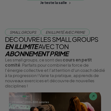
corps.
Je teste la salle
SMALL GROUPS
EN ILLIMITÉ AVEC PRIME
DECOUVRE LES SMALL GROUPS
EN ILLIMITE
AVEC TON
ABONNEMENT PRIME
Les small groups, ce sont des
cours en petit
comité
. Parfaits pour combiner la force de
l'énergie collective et l'attention d'un coach dédié
à ta progression ! Varie ta pratique, apprends de
nouveaux exercices et découvre de nouvelles
disciplines !
INTENSITÉ
20 min
200-300 calories
ABDOS