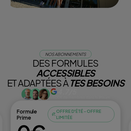
Tester ce cours
NOS ABONNEMENTS
DES FORMULES
ACCESSIBLES
ET ADAPTÉES À
TES BESOINS
4.7/5
+500K de membres dans la #team
Formule
OFFRE D'ÉTÉ - OFFRE
Prime
LIMITÉE