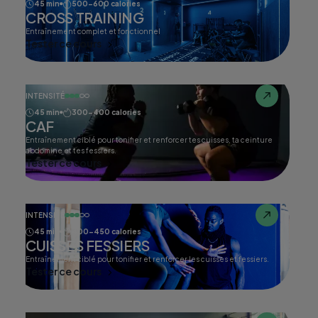
45 min
500-600 calories
CROSS TRAINING
Entraînement complet et fonctionnel
Tester ce cours
INTENSITÉ
45 min
300-400 calories
CAF
Entraînement ciblé pour tonifier et renforcer tes cuisses, ta ceinture
abdomine et tes fessiers.
Tester ce cours
INTENSITÉ
45 min
400-450 calories
CUISSES FESSIERS
Entraînement ciblé pour tonifier et renforcer les cuisses et fessiers.
Tester ce cours