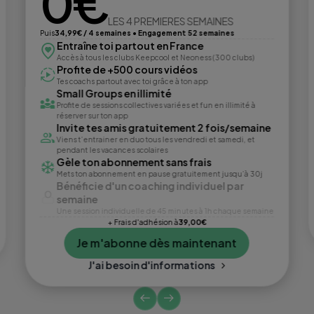
0€
LES 4 PREMIERES SEMAINES
Puis
34,99€ / 4 semaines • Engagement 52 semaines
Entraîne toi partout en France
Accès à tous les clubs Keepcool et Neoness (300 clubs)
Profite de +500 cours vidéos
Tes coachs partout avec toi grâce à ton app
Small Groups en illimité
Profite de sessions collectives variées et fun en illimité à
réserver sur ton app
Invite tes amis gratuitement 2 fois/semaine
Viens t’entrainer en duo tous les vendredi et samedi, et
pendant les vacances scolaires
Gèle ton abonnement sans frais
Mets ton abonnement en pause gratuitement jusqu’à 30j
Bénéficie d'un coaching individuel par
semaine
Une session individuelle de 45 minutes à 1h chaque semaine
+ Frais d'adhésion à
39,00€
Je m'abonne dès maintenant
J'ai besoin d'informations