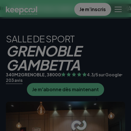
8 SEMAINES 
RE SPECIALE DANS CE CLUB >>
Je m’inscris
SALLE DE SPORT
GRENOBLE
GAMBETTA
340M2
GRENOBLE, 38000
4.3/5 sur Google
203 avis
Je m'abonne dès maintenant
Je teste la salle gratuitement