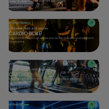
Travailler l'ensemble de sa sangle abdominale
Tester ce cours
INTENSITÉ
45 min
500-600 calories
CARDIO BOXE
Entraînement inspiré de la boxe pour brûler des calories et améliorer
l'endurance.
Tester ce cours
INTENSITÉ
45 min
400-450 calories
CARDIO
Entraînement intense pour brûler des calories et améliorer
l'endurance.
Tester ce cours
INTENSITÉ