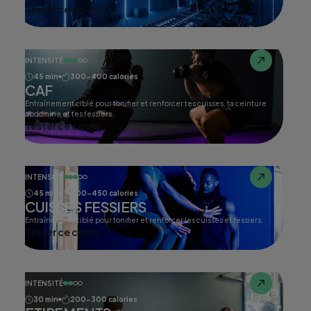
Tester ce cours
INTENSITÉ
45 min
300-400 calories
CAF
Entraînement ciblé pour tonifier et renforcer tes cuisses, ta ceinture
abdomine et tes fessiers.
Tester ce cours
INTENSITÉ
45 min
400-450 calories
CUISSES FESSIERS
Entraînement ciblé pour tonifier et renforcer les cuisses et fessiers.
Tester ce cours
INTENSITÉ
30 min
200-300 calories