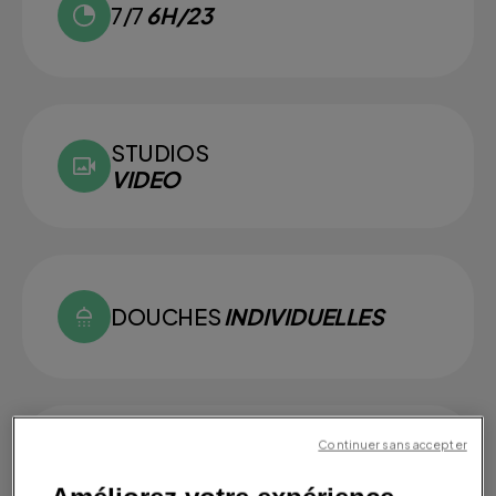
7/7
6H/23
STUDIOS
VIDEO
DOUCHES
INDIVIDUELLES
Continuer sans accepter
SMALL
GROUPS