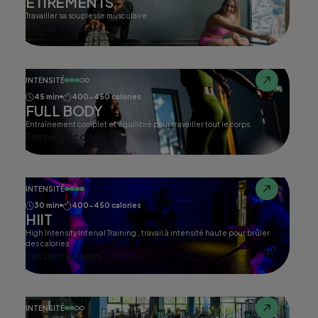
ETIREMENTS
Travailler sa souplesse musculaire
Tester ce cours
INTENSITÉ
45 min
400-450 calories
FULL BODY
Entraînement complet et équilibré pour travailler tout le corps.
Tester ce cours
INTENSITÉ
30 min
400-450 calories
HIIT
High Intensity Interval Training , travail à intensité haute pour brûler
des calories.
Tester ce cours
INTENSITÉ