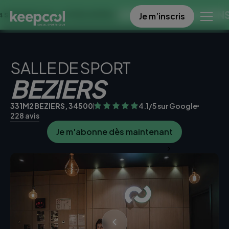
OFFRE SPECIALE DANS CE CL
Je m’inscris
À 0€ << OFFRE LIMITÉE ☀️
SALLE DE SPORT
BEZIERS
331M2
BEZIERS, 34500
4.1/5 sur Google
228 avis
Je m'abonne dès maintenant
Je teste la salle gratuitement