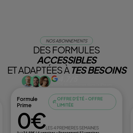
NOS ABONNEMENTS
DES FORMULES
ACCESSIBLES
ET ADAPTÉES À
TES BESOINS
4.7/5
+500K de membres dans la #team
Formule
OFFRE D'ÉTÉ - OFFRE
Prime
LIMITÉE
0€
LES 4 PREMIERES SEMAINES
Puis
34,99€ / 4 semaines • Engagement 52 semaines