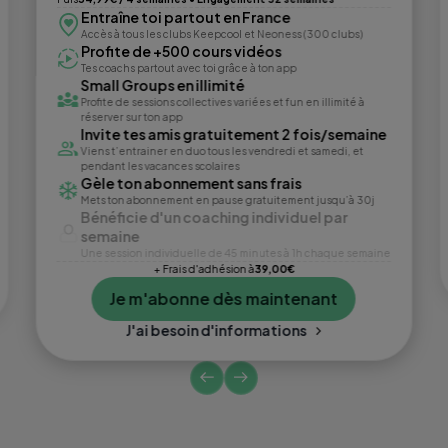
Entraîne toi partout en France
Accès à tous les clubs Keepcool et Neoness (300 clubs)
Profite de +500 cours vidéos
Tes coachs partout avec toi grâce à ton app
Small Groups en illimité
Profite de sessions collectives variées et fun en illimité à
réserver sur ton app
Invite tes amis gratuitement 2 fois/semaine
Viens t’entrainer en duo tous les vendredi et samedi, et
pendant les vacances scolaires
Gèle ton abonnement sans frais
Mets ton abonnement en pause gratuitement jusqu’à 30j
Bénéficie d'un coaching individuel par
semaine
Une session individuelle de 45 minutes à 1h chaque semaine
+ Frais d'adhésion à
39,00€
Je m'abonne dès maintenant
J'ai besoin d'informations