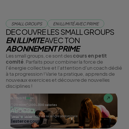
SMALL GROUPS
EN ILLIMITÉ AVEC PRIME
DECOUVRE LES SMALL GROUPS
EN ILLIMITE
AVEC TON
ABONNEMENT PRIME
Les small groups, ce sont des
cours en petit
comité
. Parfaits pour combiner la force de
l'énergie collective et l'attention d'un coach dédié
à ta progression ! Varie ta pratique, apprends de
nouveaux exercices et découvre de nouvelles
disciplines !
INTENSITÉ
20 min
200-300 calories
ABDOS
Travailler l'ensemble de sa sangle abdominale
Tester ce cours