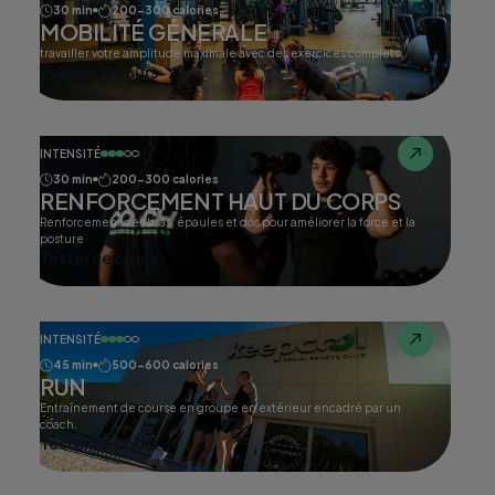
30 min
200-300 calories
MOBILITÉ GÉNERALE
travailler votre amplitude maximale avec des exercices complets.
Tester ce cours
INTENSITÉ
30 min
200-300 calories
RENFORCEMENT HAUT DU CORPS
Renforcement des bras, épaules et dos pour améliorer la force et la
posture
Tester ce cours
INTENSITÉ
45 min
500-600 calories
RUN
Entraînement de course en groupe en extérieur encadré par un
coach.
Tester ce cours