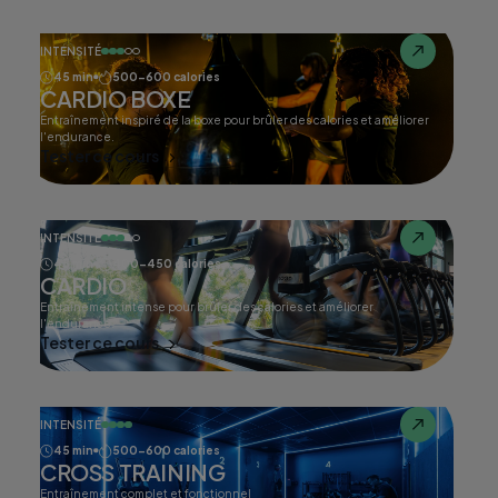
INTENSITÉ
45 min
500-600 calories
CARDIO BOXE
Entraînement inspiré de la boxe pour brûler des calories et améliorer
l'endurance.
Tester ce cours
INTENSITÉ
45 min
400-450 calories
CARDIO
Entraînement intense pour brûler des calories et améliorer
l'endurance.
Tester ce cours
INTENSITÉ
45 min
500-600 calories
CROSS TRAINING
Entraînement complet et fonctionnel