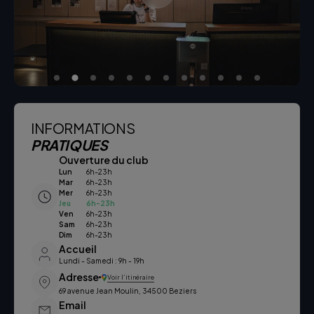
INFORMATIONS
PRATIQUES
Ouverture du club
Lun
6h-23h
Mar
6h-23h
Mer
6h-23h
Jeu
6h-23h
Ven
6h-23h
Sam
6h-23h
Dim
6h-23h
Accueil
Lundi - Samedi : 9h - 19h
Adresse
Voir l’itinéraire
69 avenue Jean Moulin, 34500 Beziers
Email