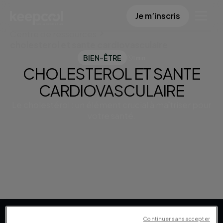
Je m’inscris
Centre de ressources
cholesterol et sante cardiovasculaire
BIEN-ÊTRE
1 min
CHOLESTEROL ET SANTE
CARDIOVASCULAIRE
Le cholestérol : un élément crucial à maîtriser pour
votre santé.
Continuer sans accepter