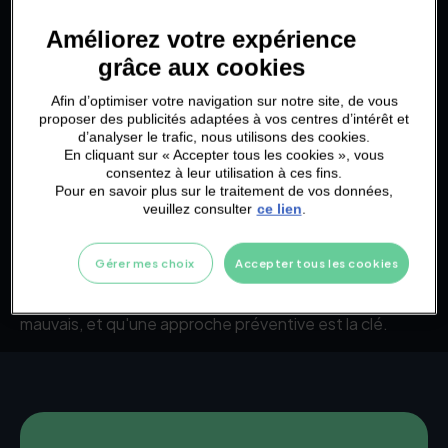
Le cholestérol est souvent considéré comme l'ennemi
Améliorez votre expérience
numéro un pour la santé cardiovasculaire. Cependant, il
est essentiel de comprendre que le cholestérol joue un
grâce aux cookies
rôle vital dans notre organisme. Il contribue à la
structure cellulaire, à la production d'hormones et à la
Afin d’optimiser votre navigation sur notre site, de vous
synthèse de la vitamine D. Mais sa gestion est cruciale
proposer des publicités adaptées à vos centres d’intérêt et
pour éviter des complications cardiovasculaires.
d’analyser le trafic, nous utilisons des cookies.
En cliquant sur « Accepter tous les cookies », vous
Conclusion
consentez à leur utilisation à ces fins.
Pour en savoir plus sur le traitement de vos données,
veuillez consulter
ce lien
.
La gestion de votre cholestérol est un aspect essentiel
de la santé cardiovasculaire. En intégrant des
habitudes saines dans votre quotidien, vous pouvez
Gérer mes choix
Accepter tous les cookies
équilibrer vos niveaux de cholestérol et réduire les
risques pour votre cœur. Gardez à l'esprit que le
cholestérol n'est ni entièrement bon ni totalement
mauvais, et qu'une approche préventive est la clé.