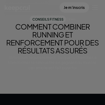
Centre de ressources
Je m’inscris
Comment combiner running et renforcement
pour des résultats assurés
CONSEILS FITNESS
3 min
COMMENT COMBINER
RUNNING ET
RENFORCEMENT POUR DES
RÉSULTATS ASSURÉS
Si tu cours régulièrement, ou que tu cherches à
transformer ta silhouette en gagnant du muscle,
cet article est fait pour toi