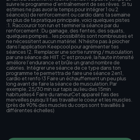
suivre le programme d’entraînement de ses rêves. Si tu
estimes ne pas avoir le temps pour intégrer 1 ou 2
séance(s) de renforcement ou cardio dans ta semaine
en plus de ta pratique principale, voici quelques pistes
:1. Raccourcir ton run et terminer la séance par du
renforcement :Du gainage, des fentes, des squats,
quelques pompes… les possibilités sont nombreuses et
ne nécessitent aucun matériel. N’hésite pas à piocher
dans l’application Keepcool pour agrémenter tes
séances !2. Remplacer une sortie running / musculation
par une séance de HIIT :C’est prouvé, la haute intensité
améliore l’endurance et brûle un grand nombre de
calories. Intégrer une séance de ce type dans ton
programme te permettra de faire une séance 2en1,
cardio et renfo !3 Faire un échauffement un peu plus
long avant de faire la séance de musculation.Par
exemple, 25/30 min sur tapis au lieu des 15min
habituelles4 Faire du rameurCet appareil fais des
merveilles puisqu’il fais travailler le coeur et les muscles.
(près de 90% des muscles du corps sont travaillés à
différentes échelles)