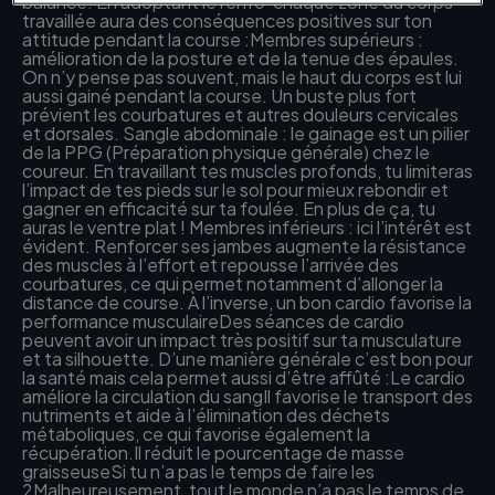
balance. En adoptant le renfo’ chaque zone du corps
travaillée aura des conséquences positives sur ton
attitude pendant la course :Membres supérieurs :
amélioration de la posture et de la tenue des épaules.
On n’y pense pas souvent, mais le haut du corps est lui
aussi gainé pendant la course. Un buste plus fort
prévient les courbatures et autres douleurs cervicales
et dorsales. Sangle abdominale : le gainage est un pilier
de la PPG (Préparation physique générale) chez le
coureur. En travaillant tes muscles profonds, tu limiteras
l’impact de tes pieds sur le sol pour mieux rebondir et
gagner en efficacité sur ta foulée. En plus de ça, tu
auras le ventre plat ! Membres inférieurs : ici l’intérêt est
évident. Renforcer ses jambes augmente la résistance
des muscles à l’effort et repousse l’arrivée des
courbatures, ce qui permet notamment d’allonger la
distance de course. À l’inverse, un bon cardio favorise la
performance musculaireDes séances de cardio
peuvent avoir un impact très positif sur ta musculature
et ta silhouette. D’une manière générale c’est bon pour
la santé mais cela permet aussi d’être affûté :Le cardio
améliore la circulation du sangIl favorise le transport des
nutriments et aide à l’élimination des déchets
métaboliques, ce qui favorise également la
récupération.Il réduit le pourcentage de masse
graisseuseSi tu n’a pas le temps de faire les
2Malheureusement, tout le monde n’a pas le temps de