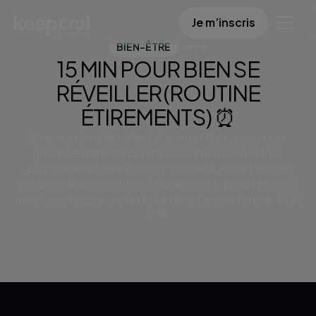
15 min pour bien se réveiller (routine étirements)
Je m’inscris
⏰
BIEN-ÊTRE
4 min
15 MIN POUR BIEN SE
RÉVEILLER (ROUTINE
ÉTIREMENTS) ⏰
Bien se réveiller c’est s’assurer de passer une
journée dans de bonnes conditions, à la fois
physiques et mentales. Pour cela, nous t’avons
concocté une routine d’étirements, pour qu’en 15
minutes chaque matin tu te réveilles en forme. Prêt
? 🏁