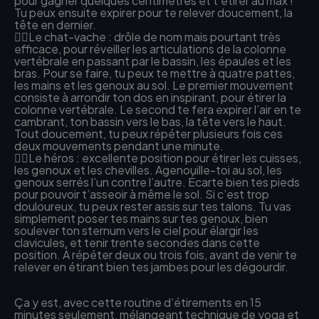
pour gagner quelques centimètres et t’étirer au max !
Tu peux ensuite expirer pour te relever doucement, la
tête en dernier.
🧘‍♀Le chat-vache : drôle de nom mais pourtant très
efficace, pour réveiller les articulations de la colonne
vertébrale en passant par le bassin, les épaules et les
bras. Pour se faire, tu peux te mettre à quatre pattes,
les mains et les genoux au sol. Le premier mouvement
consiste à arrondir ton dos en inspirant, pour étirer la
colonne vertébrale. Le second te fera expirer l’air en te
cambrant, ton bassin vers le bas, la tête vers le haut.
Tout doucement, tu peux répéter plusieurs fois ces
deux mouvements pendant une minute.
🧘‍♀Le héros : excellente position pour étirer les cuisses,
les genoux et les chevilles. Agenouille-toi au sol, les
genoux serrés l’un contre l’autre. Écarte bien tes pieds
pour pouvoir t’asseoir à même le sol. Si c’est trop
douloureux, tu peux rester assis sur tes talons. Tu vas
simplement poser tes mains sur tes genoux, bien
soulever ton sternum vers le ciel pour élargir les
clavicules, et tenir trente secondes dans cette
position. À répéter deux ou trois fois, avant de venir te
relever en étirant bien tes jambes pour les dégourdir.
Ça y est, avec cette routine d’étirements en 15
minutes seulement, mélangeant technique de yoga et