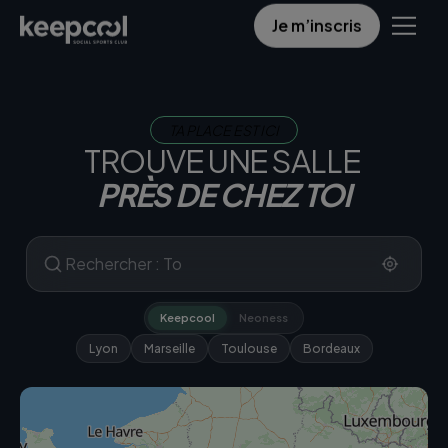
Je m’inscris
TA PLACE EST ICI
TROUVE UNE SALLE
PRÈS DE CHEZ TOI
Keepcool
Neoness
Lyon
Marseille
Toulouse
Bordeaux