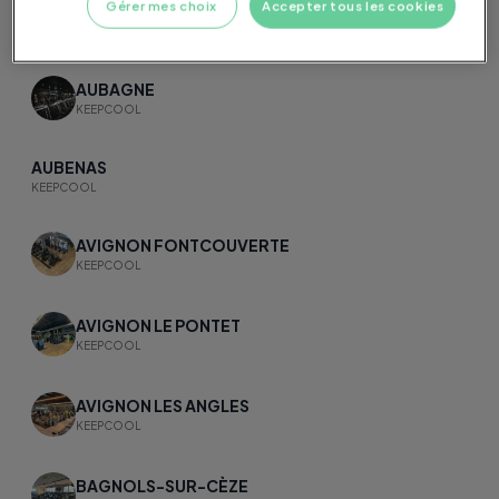
Gérer mes choix
Accepter tous les cookies
ARLES FOURCHON
KEEPCOOL
AUBAGNE
KEEPCOOL
AUBENAS
KEEPCOOL
AVIGNON FONTCOUVERTE
KEEPCOOL
AVIGNON LE PONTET
KEEPCOOL
AVIGNON LES ANGLES
KEEPCOOL
BAGNOLS-SUR-CÈZE