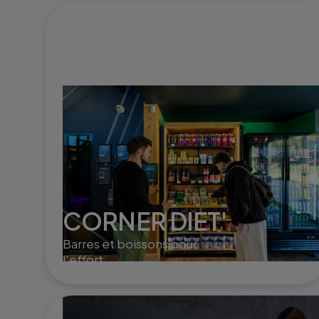
CORNER DIET'
Barres et boissons pour
l'effort