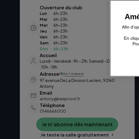
Ouverture du club
Lun
6h-23h
Amé
Mar
6h-23h
Mer
6h-23h
Afin d’o
Jeu
6h-23h
Ven
6h-23h
En cliqu
Sam
6h-23h
Pou
Dim
6h-23h
Accueil
Lundi - Vendredi : 9h - 21h, Samedi - Dimanche
: 10h - 18h
Adresse
Voir l’itinéraire
97 avenue De La Division Leclerc, 92160
Antony
Email
antony@keepcool.fr
Téléphone
0146666000
Je m'abonne dès maintenant
Je teste la salle gratuitement