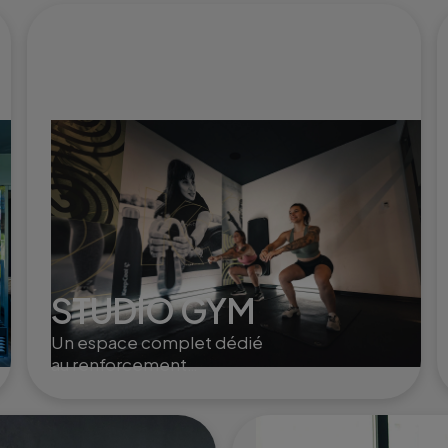
STUDIO GYM
Un espace complet dédié
au renforcement
musculaire et à la mobilité,
avec des équipements
modernes pour sculpter,