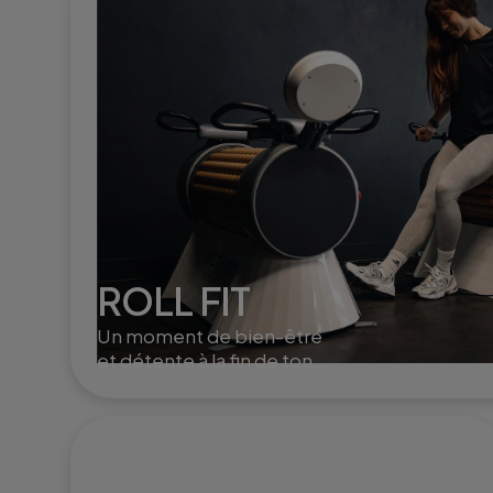
ROLL FIT
Un moment de bien-être
et détente à la fin de ton
training. Le roll fit active la
circulation, aide à la
récupération musculaire et
à l'élimination de la cellulite.