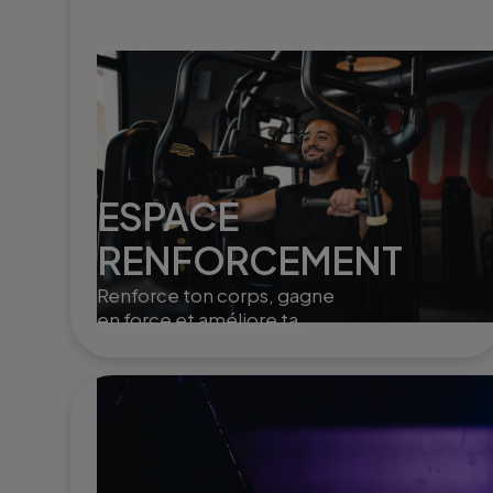
ESPACE
RENFORCEMENT
Renforce ton corps, gagne
en force et améliore ta
posture grâce à des
exercices ciblés et variés.