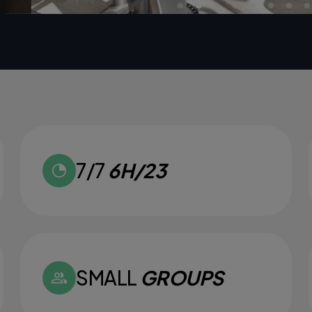
7/7
6H/23
SMALL
GROUPS