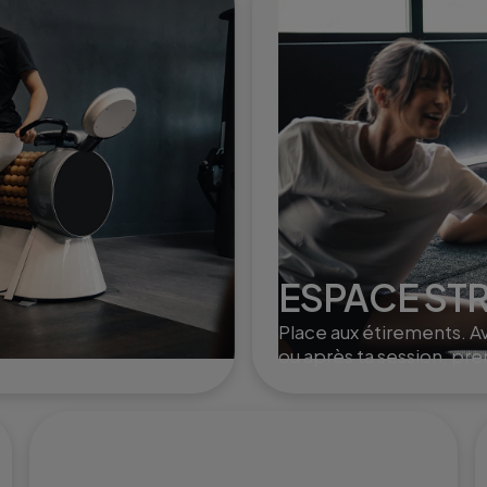
tonifier et dynamiser le
corps.
ESPACE ST
Place aux étirements. A
ou après ta session, pr
un moment pour t'étire
douceur.