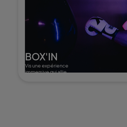
BOX'IN
Vis une expérience
immersive qui allie
techniques de boxe et
cardio. Dans un studio
tamisé avec une playlist
entrainante, tout est réuni
pour te dépasser.