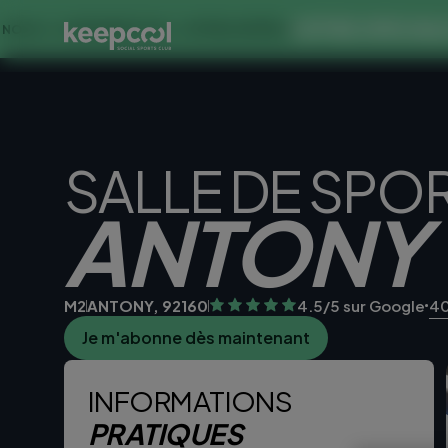
OFFRE SPECIALE DANS CE
INES À 0€ << OFFRE LIMITÉE ☀️
SALLE DE SPO
ANTONY
M2
ANTONY, 92160
4.5/5 sur Google
40
Je m'abonne dès maintenant
Je teste la sall
INFORMATIONS
PRATIQUES