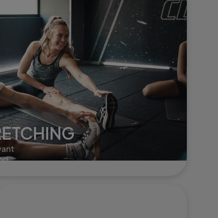
RETCHING
vant
ends
r en