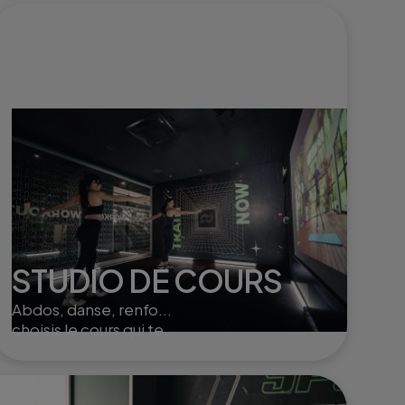
STUDIO DE COURS
Abdos, danse, renfo...
choisis le cours qui te
convient et entraîne toi seul
ou à plusieurs dans nos
studios.