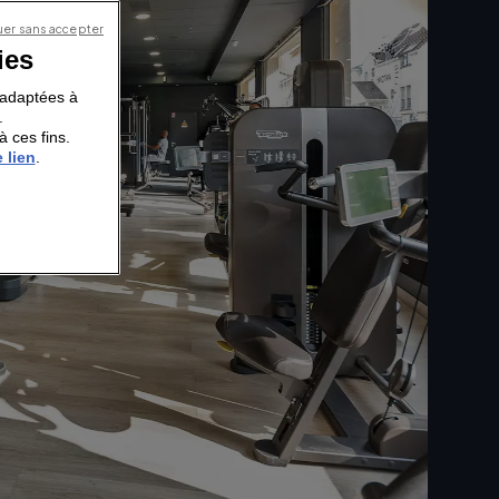
er sans accepter
ies
s adaptées à
.
à ces fins.
 lien
.