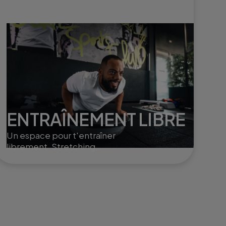
ENTRAÎNEMENT LIBRE
Un espace pour t'entraîner
librement. Stretching,
poids libres ou Small Group
Training, selon ton rythme
et tes envies.