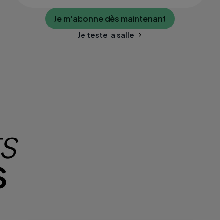
Je m'abonne dès maintenant
Je teste la salle
TS
S