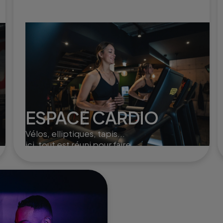
ESPACE CARDIO
Vélos, elliptiques, tapis...
ici, tout est réuni pour faire
monter le cardio et brûler
un max de calories !