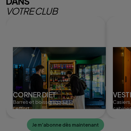
DANS
VOTRE CLUB
CORNER DIET'
VEST
Barres et boissons pour
Casiers
l'effort
cabines
Je m'abonne dès maintenant