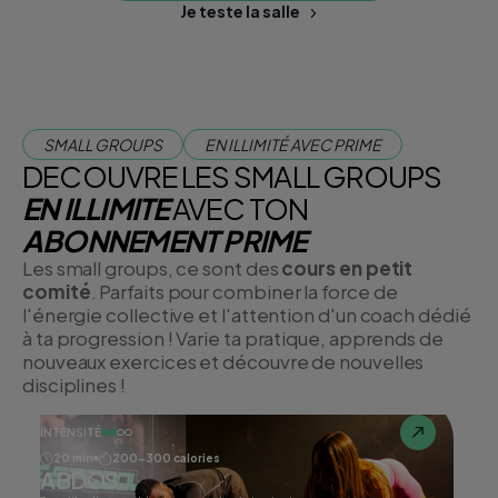
Je teste la salle
SMALL GROUPS
EN ILLIMITÉ AVEC PRIME
DECOUVRE LES SMALL GROUPS
EN ILLIMITE
AVEC TON
ABONNEMENT PRIME
Les small groups, ce sont des
cours en petit
comité
. Parfaits pour combiner la force de
l'énergie collective et l'attention d'un coach dédié
à ta progression ! Varie ta pratique, apprends de
nouveaux exercices et découvre de nouvelles
disciplines !
INTENSITÉ
20 min
200-300 calories
ABDOS