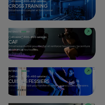
45 min
500-600 calories
CROSS TRAINING
Entraînement complet et fonctionnel
Tester ce cours
INTENSITÉ
45 min
300-400 calories
CAF
Entraînement ciblé pour tonifier et renforcer tes cuisses, ta ceinture
abdomine et tes fessiers.
Tester ce cours
INTENSITÉ
45 min
400-450 calories
CUISSES FESSIERS
Entraînement ciblé pour tonifier et renforcer les cuisses et fessiers.
Tester ce cours