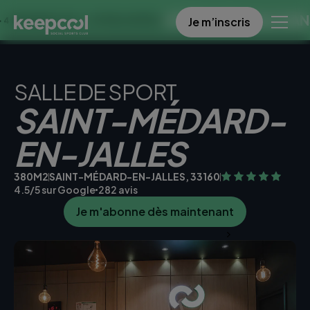
OFFRE SPECIALE DANS CE C
Je m’inscris
 À 0€ << OFFRE LIMITÉE ☀️
SALLE DE SPORT
SAINT-MÉDARD-
EN-JALLES
380M2
SAINT-MÉDARD-EN-JALLES, 33160
4.5/5 sur Google
282 avis
Je m'abonne dès maintenant
Je teste la salle gratuitement