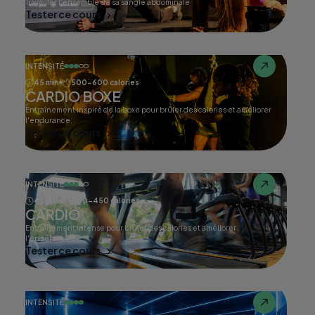
Travailler l'ensemble de sa sangle abdominale
Tester ce cours
INTENSITÉ
45 min
500-600 calories
CARDIO BOXE
Entraînement inspiré de la boxe pour brûler des calories et améliorer
l'endurance.
Tester ce cours
INTENSITÉ
45 min
400-450 calories
CARDIO
Entraînement intense pour brûler des calories et améliorer
l'endurance.
Tester ce cours
INTENSITÉ