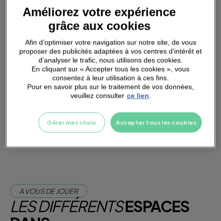
SMALL
GROUPS
Améliorez votre expérience
grâce aux cookies
Afin d’optimiser votre navigation sur notre site, de vous
proposer des publicités adaptées à vos centres d’intérêt et
d’analyser le trafic, nous utilisons des cookies.
En cliquant sur « Accepter tous les cookies », vous
PARKING
A PROXIMITÉ
consentez à leur utilisation à ces fins.
Pour en savoir plus sur le traitement de vos données,
veuillez consulter
ce lien
.
Je m'abonne dès maintenant
Gérer mes choix
Accepter tous les cookies
Je teste la salle
A VOUS DE JOUER
LES DIFFÉRENTS
ESPACES