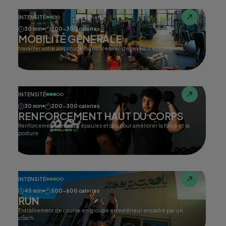
INTENSITÉ
30 min
200-300 calories
MOBILITÉ GÉNERALE
travailler votre amplitude maximale avec des exercices complets.
Tester ce cours
INTENSITÉ
30 min
200-300 calories
RENFORCEMENT HAUT DU CORPS
Renforcement des bras, épaules et dos pour améliorer la force et la
posture
Tester ce cours
INTENSITÉ
45 min
500-600 calories
RUN
Entraînement de course en groupe en extérieur encadré par un
coach.