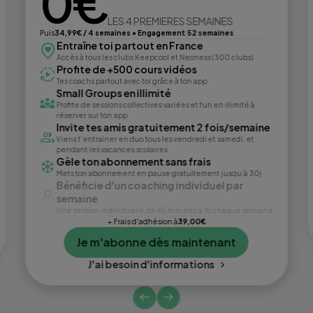
0€
LES 4 PREMIERES SEMAINES
Puis
34,99€ / 4 semaines • Engagement 52 semaines
Entraîne toi partout en France
Accès à tous les clubs Keepcool et Neoness (300 clubs)
Profite de +500 cours vidéos
Tes coachs partout avec toi grâce à ton app
Small Groups en illimité
Profite de sessions collectives variées et fun en illimité à
réserver sur ton app
Invite tes amis gratuitement 2 fois/semaine
Viens t’entrainer en duo tous les vendredi et samedi, et
pendant les vacances scolaires
Gèle ton abonnement sans frais
Mets ton abonnement en pause gratuitement jusqu’à 30j
Bénéficie d'un coaching individuel par
semaine
Une session individuelle de 45 minutes à 1h chaque semaine
+ Frais d'adhésion à
39,00€
Je m'abonne dès maintenant
J'ai besoin d'informations