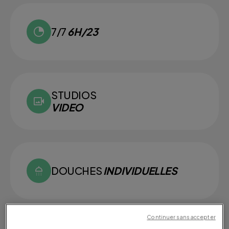
7/7
6H/23
STUDIOS
VIDEO
DOUCHES
INDIVIDUELLES
Continuer sans accepter