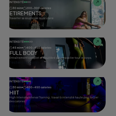
INTENSITÉ
30 min
200-300 calories
ETIREMENTS
Travailler sa souplesse musculaire
Tester ce cours
INTENSITÉ
45 min
400-450 calories
FULL BODY
Entraînement complet et équilibré pour travailler tout le corps.
Tester ce cours
INTENSITÉ
30 min
400-450 calories
HIIT
High Intensity Interval Training , travail à intensité haute pour brûler
des calories.
Tester ce cours