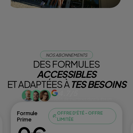
Tester ce cours
NOS ABONNEMENTS
DES FORMULES
ACCESSIBLES
ET ADAPTÉES À
TES BESOINS
4.7/5
+500K de membres dans la #team
Formule
OFFRE D'ÉTÉ - OFFRE
Prime
LIMITÉE