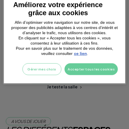
Améliorez votre expérience
grâce aux cookies
SMALL
GROUPS
Afin d’optimiser votre navigation sur notre site, de vous
proposer des publicités adaptées à vos centres d’intérêt et
d’analyser le trafic, nous utilisons des cookies.
En cliquant sur « Accepter tous les cookies », vous
consentez à leur utilisation à ces fins.
Pour en savoir plus sur le traitement de vos données,
veuillez consulter
ce lien
.
PARKING
A PROXIMITÉ
Gérer mes choix
Accepter tous les cookies
Je m'abonne dès maintenant
Je teste la salle
A VOUS DE JOUER