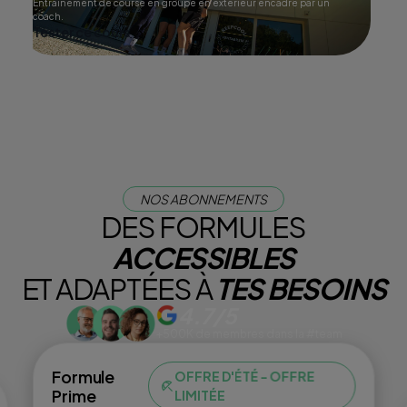
Entraînement de course en groupe en extérieur encadré par un
coach.
Tester ce cours
NOS ABONNEMENTS
DES FORMULES
ACCESSIBLES
ET ADAPTÉES À
TES BESOINS
4.7/5
+500K de membres dans la #team
Formule
OFFRE D'ÉTÉ - OFFRE
Prime
LIMITÉE