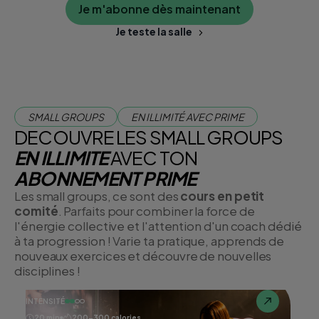
ou à pl
Je m'abonne dès maintenant
studios
Je teste la salle
SMALL GROUPS
EN ILLIMITÉ AVEC PRIME
DECOUVRE LES SMALL GROUPS
EN ILLIMITE
AVEC TON
ABONNEMENT PRIME
Les small groups, ce sont des
cours en petit
comité
. Parfaits pour combiner la force de
l'énergie collective et l'attention d'un coach dédié
à ta progression ! Varie ta pratique, apprends de
nouveaux exercices et découvre de nouvelles
disciplines !
INTENSITÉ
20 min
200-300 calories