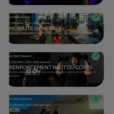
INTENSITÉ
30 min
200-300 calories
MOBILITÉ GÉNERALE
travailler votre amplitude maximale avec des exercices complets.
Tester ce cours
INTENSITÉ
30 min
200-300 calories
RENFORCEMENT HAUT DU CORPS
Renforcement des bras, épaules et dos pour améliorer la force et la
posture
Tester ce cours
INTENSITÉ
45 min
500-600 calories
RUN