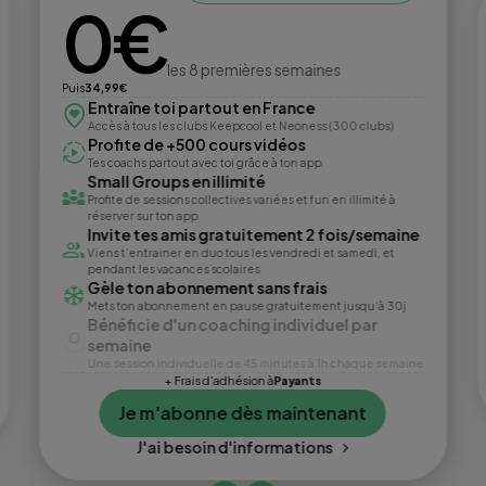
0€
les 8 premières semaines
Puis
34,99€
Entraîne toi partout en France
Accès à tous les clubs Keepcool et Neoness (300 clubs)
Profite de +500 cours vidéos
Tes coachs partout avec toi grâce à ton app
Small Groups en illimité
Profite de sessions collectives variées et fun en illimité à
réserver sur ton app
Invite tes amis gratuitement 2 fois/semaine
Viens t’entrainer en duo tous les vendredi et samedi, et
pendant les vacances scolaires
Gèle ton abonnement sans frais
Mets ton abonnement en pause gratuitement jusqu’à 30j
Bénéficie d'un coaching individuel par
semaine
Une session individuelle de 45 minutes à 1h chaque semaine
+ Frais d'adhésion à
Payants
Je m'abonne dès maintenant
J'ai besoin d'informations