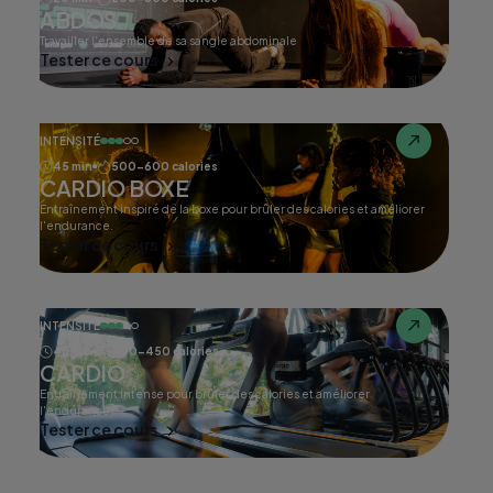
ABDOS
Travailler l'ensemble de sa sangle abdominale
Tester ce cours
INTENSITÉ
45 min
500-600 calories
CARDIO BOXE
Entraînement inspiré de la boxe pour brûler des calories et améliorer
l'endurance.
Tester ce cours
INTENSITÉ
45 min
400-450 calories
CARDIO
Entraînement intense pour brûler des calories et améliorer
l'endurance.
Tester ce cours