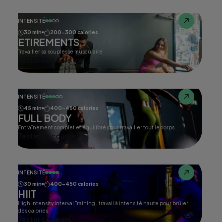
INTENSITÉ
30 min
200-300 calories
ETIREMENTS
Travailler sa souplesse musculaire
Tester ce cours
INTENSITÉ
45 min
400-450 calories
FULL BODY
Entraînement complet et équilibré pour travailler tout le corps.
Tester ce cours
INTENSITÉ
30 min
400-450 calories
HIIT
High Intensity Interval Training , travail à intensité haute pour brûler
des calories.
Tester ce cours