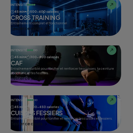
INTENSITÉ
45 min
500-600 calories
CROSS TRAINING
Entraînement complet et fonctionnel
Tester ce cours
INTENSITÉ
45 min
300-400 calories
CAF
Entraînement ciblé pour tonifier et renforcer tes cuisses, ta ceinture
abdomine et tes fessiers.
Tester ce cours
INTENSITÉ
45 min
400-450 calories
CUISSES FESSIERS
Entraînement ciblé pour tonifier et renforcer les cuisses et fessiers.
Tester ce cours