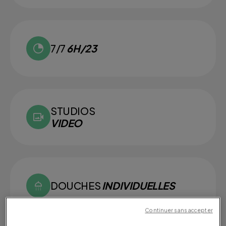
7/7
6H/23
STUDIOS
VIDEO
DOUCHES
INDIVIDUELLES
Continuer sans accepter