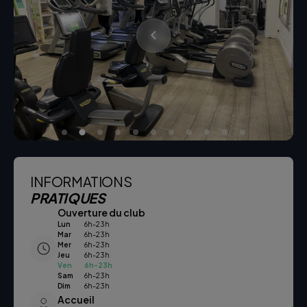
INFORMATIONS
PRATIQUES
Ouverture du club
Lun
6h-23h
Mar
6h-23h
Mer
6h-23h
Jeu
6h-23h
Ven
6h-23h
Sam
6h-23h
Dim
6h-23h
Accueil