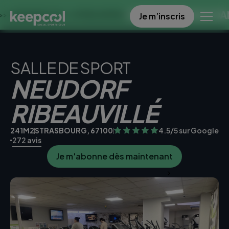
OFFRE SPECIALE DANS CE C
Je m’inscris
S À 0€ << OFFRE LIMITÉE ☀️
SALLE DE SPORT
NEUDORF
RIBEAUVILLÉ
241M2
STRASBOURG, 67100
4.5/5 sur Google
272 avis
Je m'abonne dès maintenant
Je teste la salle gratuitement