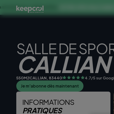
OFFRE SPECIALE DANS CE CLUB
<< OFFRE LIMITÉE ☀️
SALLE DE SPO
CALLIAN
550M2
CALLIAN, 83440
4.7/5 sur Goog
Je m'abonne dès maintenant
Je teste la sall
INFORMATIONS
PRATIQUES