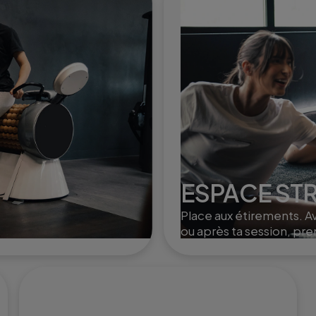
ESPACE ST
Place aux étirements. A
ou après ta session, pr
un moment pour t'étire
douceur.