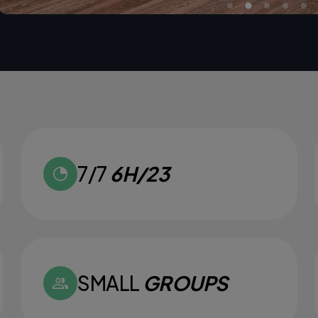
7/7
6H/23
SMALL
GROUPS