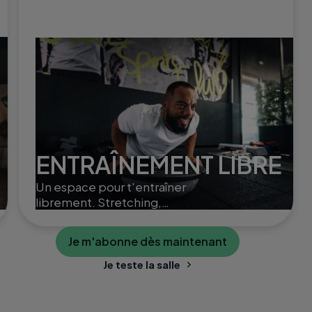
ENTRAÎNEMENT LIBRE
Un espace pour t'entraîner
librement. Stretching,
poids libres ou Small Group
Training, selon ton rythme
Je m'abonne dès maintenant
et tes envies.
Je teste la salle