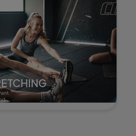
RETCHING
vant
ends
r en