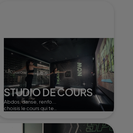
STUDIO DE COURS
Abdos, danse, renfo...
choisis le cours qui te
convient et entraîne toi seul
ou à plusieurs dans nos
studios.