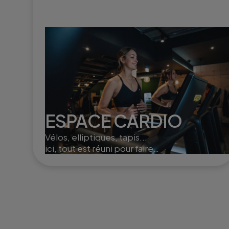
ESPACE CARDIO
Vélos, elliptiques, tapis...
ici, tout est réuni pour faire
monter le cardio et brûler
un max de calories !