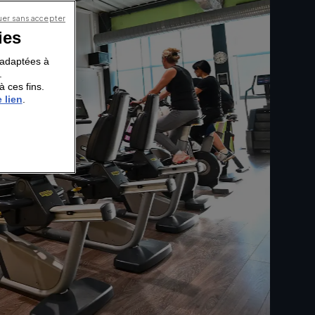
er sans accepter
ies
s adaptées à
.
à ces fins.
 lien
.