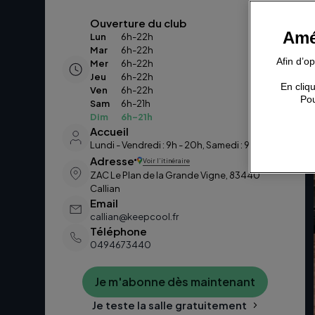
Ouverture du club
Amé
Lun
6h-22h
Mar
6h-22h
Afin d’o
Mer
6h-22h
Jeu
6h-22h
En cliqu
Ven
6h-22h
Pou
Sam
6h-21h
Dim
6h-21h
Accueil
Lundi - Vendredi : 9h - 20h, Samedi : 9h - 18h
Adresse
Voir l’itinéraire
ZAC Le Plan de la Grande Vigne, 83440
Callian
Email
callian@keepcool.fr
Téléphone
0494673440
Je m'abonne dès maintenant
Je teste la salle gratuitement