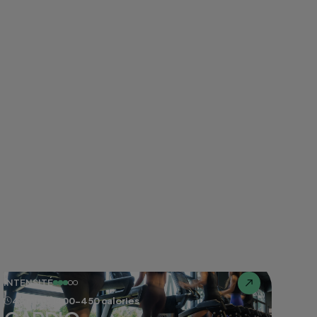
INTENSITÉ
45 min
400-450 calories