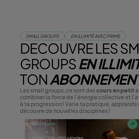
SMALL GROUPS
EN ILLIMITÉ AVEC PRIME
DECOUVRE LES SM
GROUPS
EN ILLIMI
TON
ABONNEMENT
Les small groups, ce sont des
cours en petit 
combiner la force de l'énergie collective et l'
à ta progression ! Varie ta pratique, apprends
découvre de nouvelles disciplines !
INTENSITÉ
20 min
200-300 calories