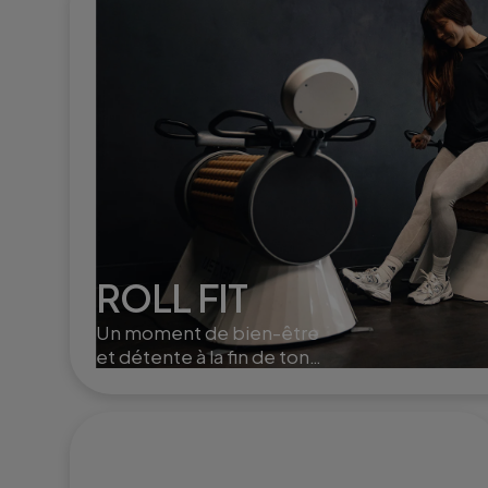
ROLL FIT
Un moment de bien-être
et détente à la fin de ton
training. Le roll fit active la
circulation, aide à la
récupération musculaire et
à l'élimination de la cellulite.