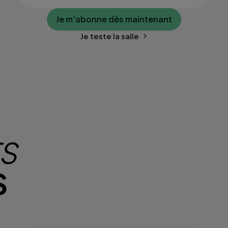
Je m'abonne dès maintenant
Je teste la salle
TS
S