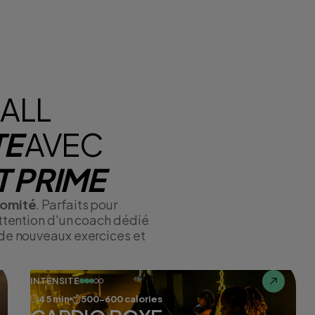
ALL
TE
AVEC
 PRIME
comité
. Parfaits pour
attention d'un coach dédié
 de nouveaux exercices et
INTENSITÉ
45 min
500-600 calories