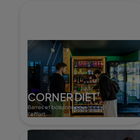
CORNER DIET'
Barres et boissons pour
l'effort