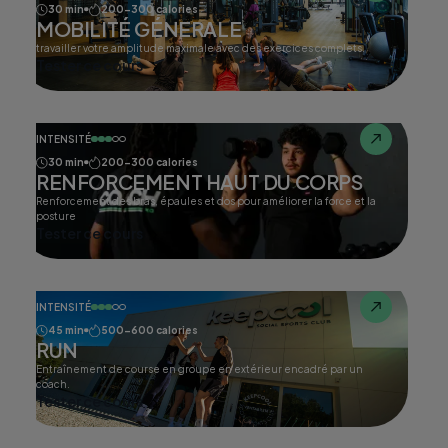
30 min
200-300 calories
MOBILITÉ GÉNERALE
travailler votre amplitude maximale avec des exercices complets.
Tester ce cours
INTENSITÉ
30 min
200-300 calories
RENFORCEMENT HAUT DU CORPS
Renforcement des bras, épaules et dos pour améliorer la force et la
posture
Tester ce cours
INTENSITÉ
45 min
500-600 calories
RUN
Entraînement de course en groupe en extérieur encadré par un
coach.
Tester ce cours