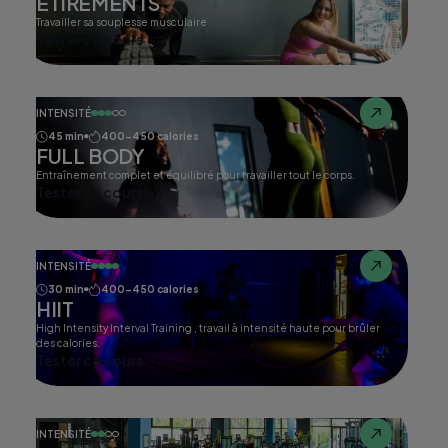
ETIREMENTS
Travailler sa souplesse musculaire
Tester ce cours
INTENSITÉ
45 min
400-450 calories
FULL BODY
Entraînement complet et équilibré pour travailler tout le corps.
Tester ce cours
INTENSITÉ
30 min
400-450 calories
HIIT
High Intensity Interval Training , travail à intensité haute pour brûler
des calories.
Tester ce cours
INTENSITÉ