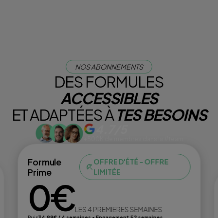
NOS ABONNEMENTS
DES FORMULES
ACCESSIBLES
ET ADAPTÉES À
TES BESOINS
4.7/5
+500K de membres dans la #team
Formule
OFFRE D'ÉTÉ - OFFRE
Prime
LIMITÉE
0€
LES 4 PREMIERES SEMAINES
Puis
34,99€ / 4 semaines • Engagement 52 semaines