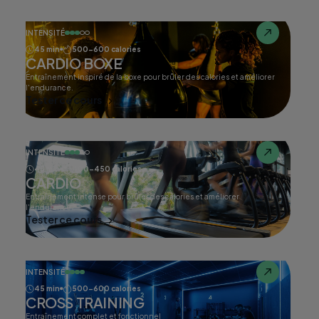
INTENSITÉ
45 min
500-600 calories
CARDIO BOXE
Entraînement inspiré de la boxe pour brûler des calories et améliorer
l'endurance.
Tester ce cours
INTENSITÉ
45 min
400-450 calories
CARDIO
Entraînement intense pour brûler des calories et améliorer
l'endurance.
Tester ce cours
INTENSITÉ
45 min
500-600 calories
CROSS TRAINING
Entraînement complet et fonctionnel