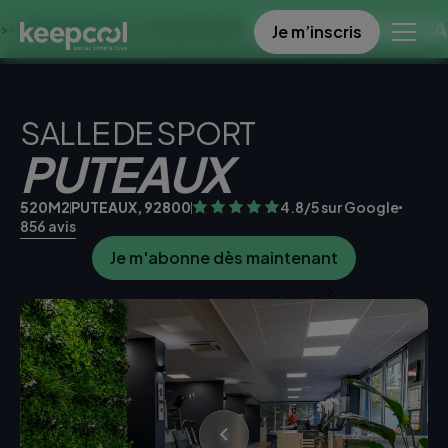
OFFRE SPECIALE DANS CE 
Je m’inscris
ES À 0€ << OFFRE LIMITÉE ☀️
SALLE DE SPORT
PUTEAUX
520M2
PUTEAUX, 92800
4.8/5 sur Google
856 avis
Je m'abonne dès maintenant
Je teste la salle gratuitement