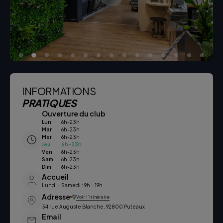
INFORMATIONS
PRATIQUES
Ouverture du club
Lun
6h-23h
Mar
6h-23h
Mer
6h-23h
Jeu
6h-23h
Ven
6h-23h
Sam
6h-23h
Dim
6h-23h
Accueil
Lundi - Samedi : 9h - 19h
Adresse
Voir l’itinéraire
34 rue Auguste Blanche, 92800 Puteaux
Email