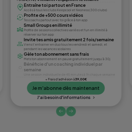
Entraîne toi partout en France
Accès à tous les clubs Keepcool et Neoness (300 clubs)
Profite de +500 cours vidéos
Tes coachs partout avec toi grâce à ton app
Small Groups en illimité
Profite de sessions collectives variées et fun en illimité à
réserver sur ton app
Invite tes amis gratuitement 2 fois/semaine
Viens t’entrainer en duo tous les vendredi et samedi, et
pendant les vacances scolaires
Gèle ton abonnement sans frais
Mets ton abonnement en pause gratuitement jusqu’à 30j
Bénéficie d'un coaching individuel par
semaine
Une session individuelle de 45 minutes à 1h chaque semaine
+ Frais d'adhésion à
39,00€
Je m'abonne dès maintenant
J'ai besoin d'informations