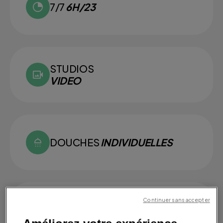
7/7
6H/23
STUDIOS
VIDEO
DOUCHES
INDIVIDUELLES
Continuer sans accepter
SMALL
GROUPS