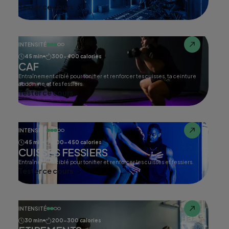
Tester ce cours
INTENSITÉ
45 min
300-400 calories
CAF
Entraînement ciblé pour tonifier et renforcer tes cuisses, ta ceinture
abdomine et tes fessiers.
Tester ce cours
INTENSITÉ
45 min
400-450 calories
CUISSES FESSIERS
Entraînement ciblé pour tonifier et renforcer les cuisses et fessiers.
Tester ce cours
INTENSITÉ
30 min
200-300 calories