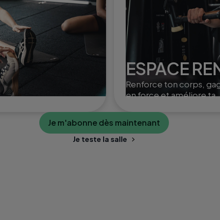
ESPACE R
Renforce ton corps, ga
en force et améliore ta
posture grâce à des
exercices ciblés et varié
Je m'abonne dès maintenant
Je teste la salle