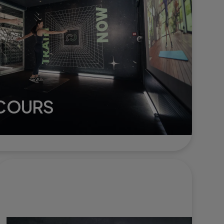
 COURS
 seul