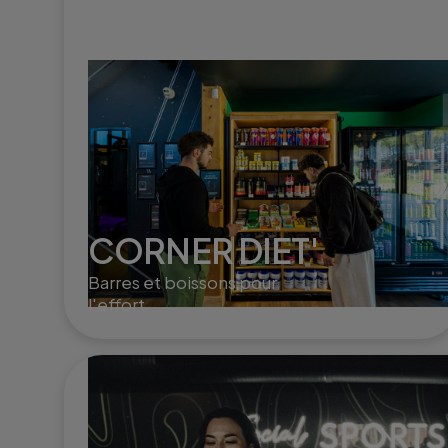
CORNER DIET'
Barres et boissons pour
l'effort