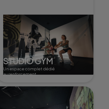
STUDIO GYM
Un espace complet dédié
au renforcement
musculaire et à la mobilité,
avec des équipements
modernes pour sculpter,
tonifier et dynamiser le
corps.