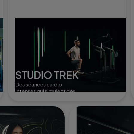
STUDIO TREK
Des séances cardio
intenses qui simulent des
randonnées en montagne,
parfaites pour renforcer
l'endurance et tonifier le
corps.