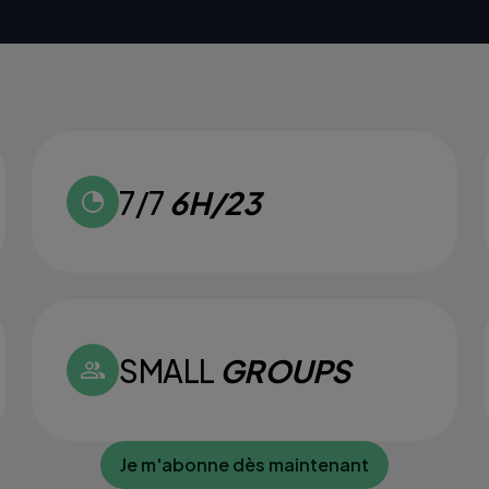
7/7
6H/23
SMALL
GROUPS
Je m'abonne dès maintenant