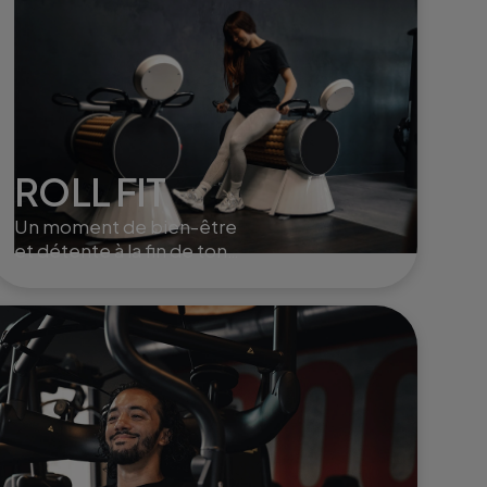
ROLL FIT
Un moment de bien-être
et détente à la fin de ton
training. Le roll fit active la
circulation, aide à la
récupération musculaire et
à l'élimination de la cellulite.