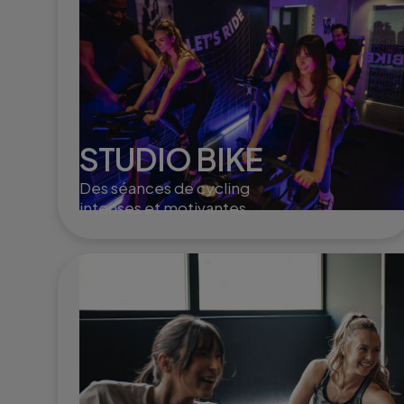
STUDIO BIKE
Des séances de cycling
intenses et motivantes,
idéales pour brûler des
calories, booster
l'endurance et renforcer les
jambes.