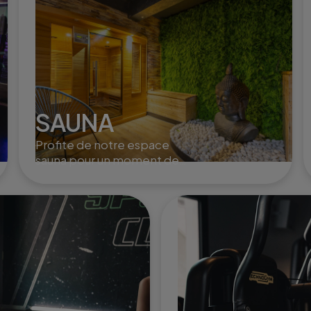
SAUNA
Profite de notre espace
sauna pour un moment de
détente absolue, élimine
les toxines et revitalise ton
corps après l'effort.