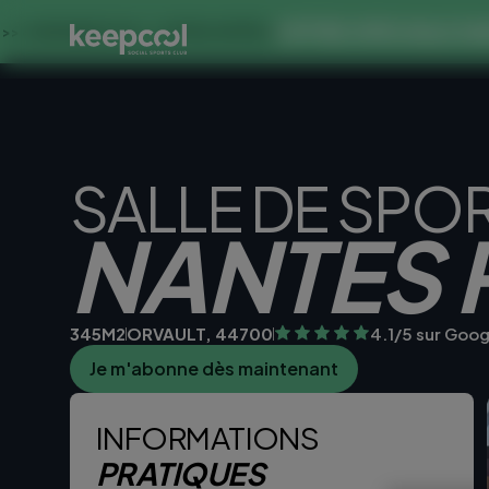
OFFRE SPECIALE DANS CE CLU
0€ << OFFRE LIMITÉE ☀️
SALLE DE SPO
NANTES 
345M2
ORVAULT, 44700
4.1/5 sur Goog
Je m'abonne dès maintenant
Je teste la sall
INFORMATIONS
PRATIQUES