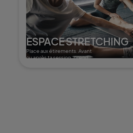
ESPACE STRETCHING
Place aux étirements. Avant
ou après ta session, prends
un moment pour t'étirer en
douceur.