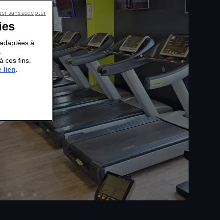
er sans accepter
ies
s adaptées à
.
à ces fins.
 lien
.