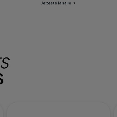
Je teste la salle
TS
S