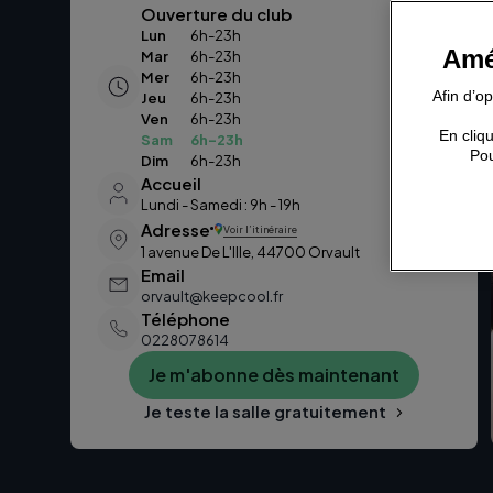
Ouverture du club
Lun
6h-23h
Amé
Mar
6h-23h
Mer
6h-23h
Afin d’o
Jeu
6h-23h
Ven
6h-23h
En cliqu
Sam
6h-23h
Pou
Dim
6h-23h
Accueil
Lundi - Samedi : 9h - 19h
Adresse
Voir l’itinéraire
1 avenue De L'Ille, 44700 Orvault
Email
orvault@keepcool.fr
Téléphone
0228078614
Je m'abonne dès maintenant
Je teste la salle gratuitement