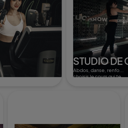
STUDIO DE
Abdos, danse, renfo...
choisis le cours qui te
convient et entraîne toi
ou à plusieurs dans nos
studios.