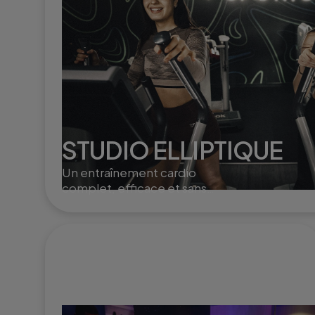
STUDIO ELLIPTIQUE
Un entraînement cardio
complet, efficace et sans
impact, idéal pour brûler
des calories et renforcer le
corps en douceur.