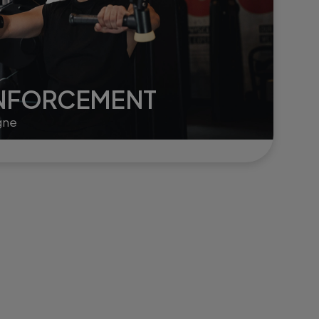
ENFORCEMENT
gne
s.