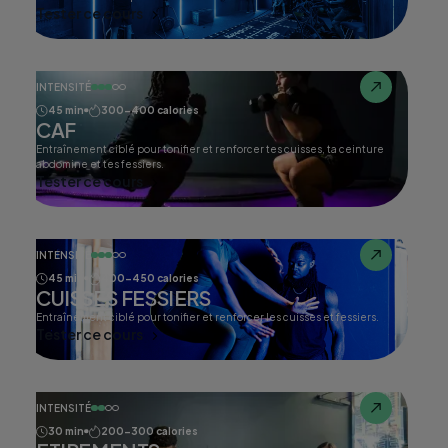
Tester ce cours
INTENSITÉ
45 min
300-400 calories
CAF
Entraînement ciblé pour tonifier et renforcer tes cuisses, ta ceinture
abdomine et tes fessiers.
Tester ce cours
INTENSITÉ
45 min
400-450 calories
CUISSES FESSIERS
Entraînement ciblé pour tonifier et renforcer les cuisses et fessiers.
Tester ce cours
INTENSITÉ
30 min
200-300 calories