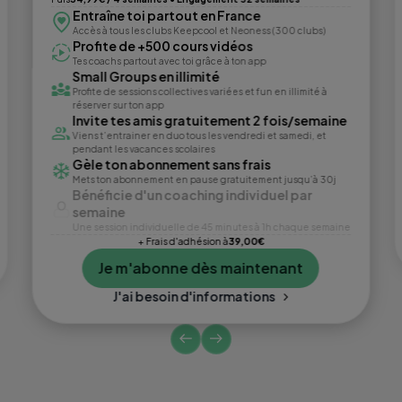
Entraîne toi partout en France
Accès à tous les clubs Keepcool et Neoness (300 clubs)
Profite de +500 cours vidéos
Tes coachs partout avec toi grâce à ton app
Small Groups en illimité
Profite de sessions collectives variées et fun en illimité à
réserver sur ton app
Invite tes amis gratuitement 2 fois/semaine
Viens t’entrainer en duo tous les vendredi et samedi, et
pendant les vacances scolaires
Gèle ton abonnement sans frais
Mets ton abonnement en pause gratuitement jusqu’à 30j
Bénéficie d'un coaching individuel par
semaine
Une session individuelle de 45 minutes à 1h chaque semaine
+ Frais d'adhésion à
39,00€
Je m'abonne dès maintenant
J'ai besoin d'informations