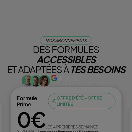
NOS ABONNEMENTS
DES FORMULES
ACCESSIBLES
ET ADAPTÉES À
TES BESOINS
4.7/5
+500K de membres dans la #team
Formule
OFFRE D'ÉTÉ - OFFRE
Prime
LIMITÉE
0€
LES 4 PREMIERES SEMAINES
Puis
34,99€ / 4 semaines • Engagement 52 semaines