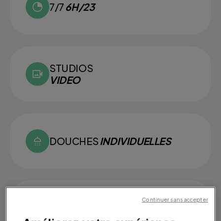
7/7
6H/23
STUDIOS
VIDEO
DOUCHES
INDIVIDUELLES
Continuer sans accepter
SMALL
GROUPS