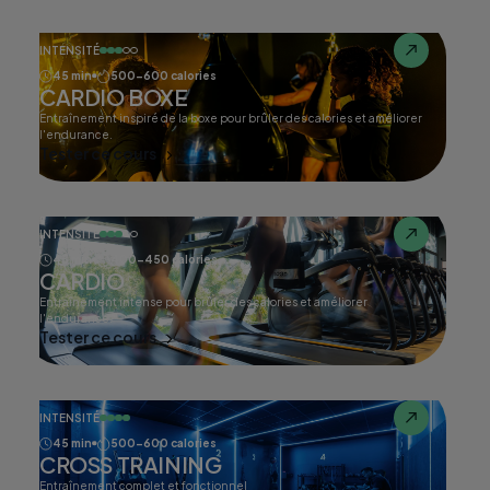
INTENSITÉ
45 min
500-600 calories
CARDIO BOXE
Entraînement inspiré de la boxe pour brûler des calories et améliorer
l'endurance.
Tester ce cours
INTENSITÉ
45 min
400-450 calories
CARDIO
Entraînement intense pour brûler des calories et améliorer
l'endurance.
Tester ce cours
INTENSITÉ
45 min
500-600 calories
CROSS TRAINING
Entraînement complet et fonctionnel