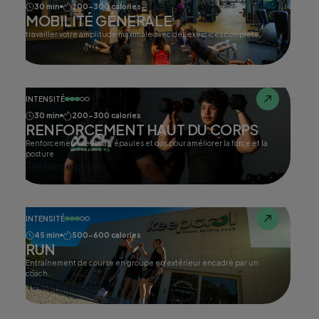
30 min
200-300 calories
MOBILITÉ GÉNERALE
travailler votre amplitude maximale avec des exercices complets.
Tester ce cours
INTENSITÉ
30 min
200-300 calories
RENFORCEMENT HAUT DU CORPS
Renforcement des bras, épaules et dos pour améliorer la force et la
posture
Tester ce cours
INTENSITÉ
45 min
500-600 calories
RUN
Entraînement de course en groupe en extérieur encadré par un
coach.
Tester ce cours