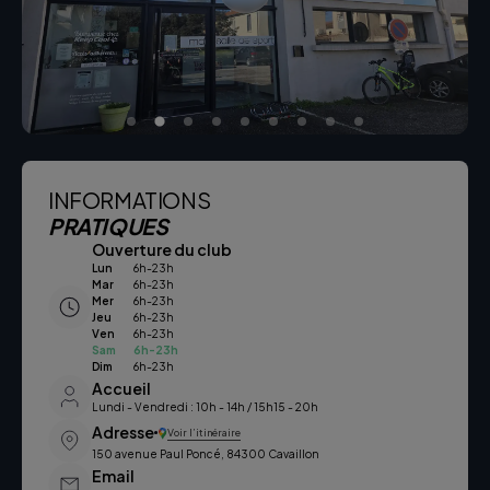
INFORMATIONS
PRATIQUES
Ouverture du club
Lun
6h-23h
Mar
6h-23h
Mer
6h-23h
Jeu
6h-23h
Ven
6h-23h
Sam
6h-23h
Dim
6h-23h
Accueil
Lundi - Vendredi : 10h - 14h / 15h15 - 20h
Adresse
Voir l’itinéraire
150 avenue Paul Poncé, 84300 Cavaillon
Email