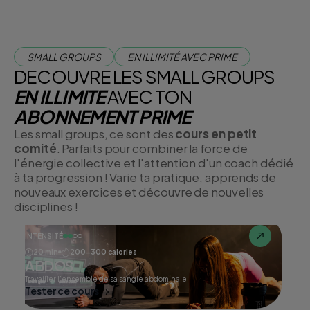
SMALL GROUPS
EN ILLIMITÉ AVEC PRIME
DECOUVRE LES SMALL GROUPS
EN ILLIMITE
AVEC TON
ABONNEMENT PRIME
Les small groups, ce sont des
cours en petit
comité
. Parfaits pour combiner la force de
l'énergie collective et l'attention d'un coach dédié
à ta progression ! Varie ta pratique, apprends de
nouveaux exercices et découvre de nouvelles
disciplines !
INTENSITÉ
20 min
200-300 calories
ABDOS
Travailler l'ensemble de sa sangle abdominale
Tester ce cours