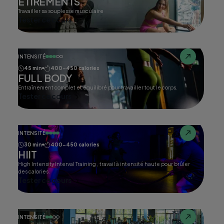
ETIREMENTS
Travailler sa souplesse musculaire
Tester ce cours
INTENSITÉ
45 min
400-450 calories
FULL BODY
Entraînement complet et équilibré pour travailler tout le corps.
Tester ce cours
INTENSITÉ
30 min
400-450 calories
HIIT
High Intensity Interval Training , travail à intensité haute pour brûler
des calories.
Tester ce cours
INTENSITÉ