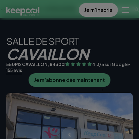
OFFRE SPECIALE DANS CE 
Je m’inscris
S À 0€ << OFFRE LIMITÉE ☀️
SALLE DE SPORT
CAVAILLON
550M2
CAVAILLON, 84300
4.3/5 sur Google
155 avis
Je m'abonne dès maintenant
Je teste la salle gratuitement