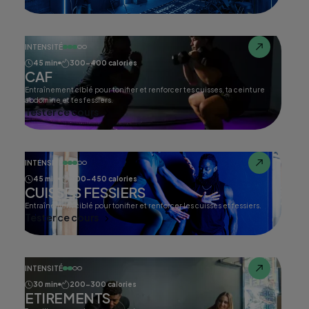
INTENSITÉ
45 min
300-400 calories
CAF
Entraînement ciblé pour tonifier et renforcer tes cuisses, ta ceinture
abdomine et tes fessiers.
Tester ce cours
INTENSITÉ
45 min
400-450 calories
CUISSES FESSIERS
Entraînement ciblé pour tonifier et renforcer les cuisses et fessiers.
Tester ce cours
INTENSITÉ
30 min
200-300 calories
ETIREMENTS