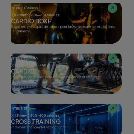
INTENSITÉ
45 min
500-600 calories
CARDIO BOXE
Entraînement inspiré de la boxe pour brûler des calories et améliorer
l'endurance.
Tester ce cours
INTENSITÉ
45 min
400-450 calories
CARDIO
Entraînement intense pour brûler des calories et améliorer
l'endurance.
Tester ce cours
INTENSITÉ
45 min
500-600 calories
CROSS TRAINING
Entraînement complet et fonctionnel
Tester ce cours