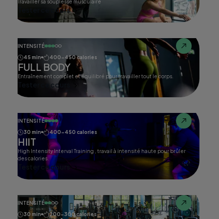
Travailler sa souplesse musculaire
Tester ce cours
INTENSITÉ
45 min
400-450 calories
FULL BODY
Entraînement complet et équilibré pour travailler tout le corps.
Tester ce cours
INTENSITÉ
30 min
400-450 calories
HIIT
High Intensity Interval Training , travail à intensité haute pour brûler
des calories.
Tester ce cours
INTENSITÉ
30 min
200-300 calories