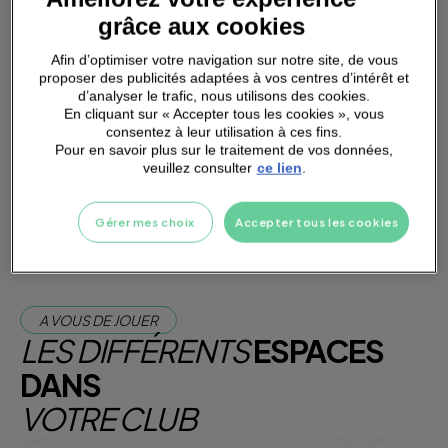
grâce aux cookies
Afin d’optimiser votre navigation sur notre site, de vous
proposer des publicités adaptées à vos centres d’intérêt et
PARKING
A PROXIMITÉ
d’analyser le trafic, nous utilisons des cookies.
En cliquant sur « Accepter tous les cookies », vous
consentez à leur utilisation à ces fins.
Pour en savoir plus sur le traitement de vos données,
Je m'abonne dès maintenant
veuillez consulter
ce lien
.
Je teste la salle
Gérer mes choix
Accepter tous les cookies
A VOUS DE JOUER
LES DIFFÉRENTS
ESPACES
DANS
VOTRE CLUB