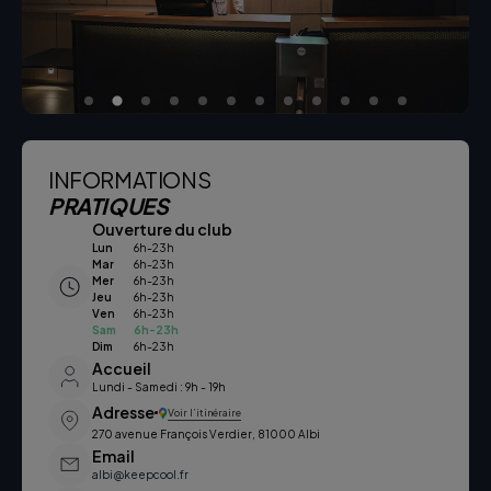
INFORMATIONS
PRATIQUES
Ouverture du club
Lun
6h-23h
Mar
6h-23h
Mer
6h-23h
Jeu
6h-23h
Ven
6h-23h
Sam
6h-23h
Dim
6h-23h
Accueil
Lundi - Samedi : 9h - 19h
Adresse
Voir l’itinéraire
270 avenue François Verdier, 81000 Albi
Email
albi@keepcool.fr