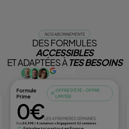
NOS ABONNEMENTS
DES FORMULES
ACCESSIBLES
ET ADAPTÉES À
TES BESOINS
4.7/5
+500K de membres dans la #team
Formule
OFFRE D'ÉTÉ - OFFRE
Prime
LIMITÉE
0€
LES 4 PREMIERES SEMAINES
Puis
34,99€ / 4 semaines • Engagement 52 semaines
Entraîne toi partout en France