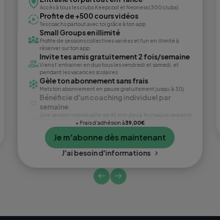
Accès à tous les clubs Keepcool et Neoness (300 clubs)
Profite de +500 cours vidéos
Tes coachs partout avec toi grâce à ton app
Small Groups en illimité
Profite de sessions collectives variées et fun en illimité à
réserver sur ton app
Invite tes amis gratuitement 2 fois/semaine
Viens t’entrainer en duo tous les vendredi et samedi, et
pendant les vacances scolaires
Gèle ton abonnement sans frais
Mets ton abonnement en pause gratuitement jusqu’à 30j
Bénéficie d'un coaching individuel par
semaine
Une session individuelle de 45 minutes à 1h chaque semaine
+ Frais d'adhésion à
39,00€
Je m'abonne dès maintenant
J'ai besoin d'informations