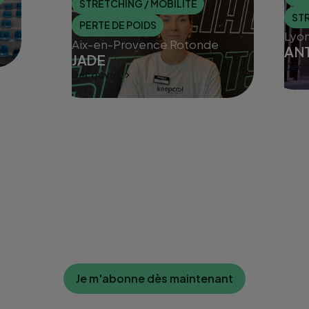
STRETCHING / MOBILITÉ
STR
PERTE DE POIDS
Lyon
Aix-en-Provence Rotonde
AN
JADE
Déco
Disc
Découvrir
Discuter avec un coach
Je m'abonne dès maintenant