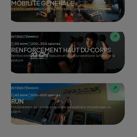
MOBILITÉ GÉNERALE
travailler votre amplitude maximale avec des exercices complets.
Tester ce cours
INTENSITÉ
30 min
200-300 calories
RENFORCEMENT HAUT DU CORPS
Renforcement des bras, épaules et dos pour améliorer la force et la
posture
Tester ce cours
INTENSITÉ
45 min
500-600 calories
RUN
Entraînement de course en groupe en extérieur encadré par un
coach.
Tester ce cours