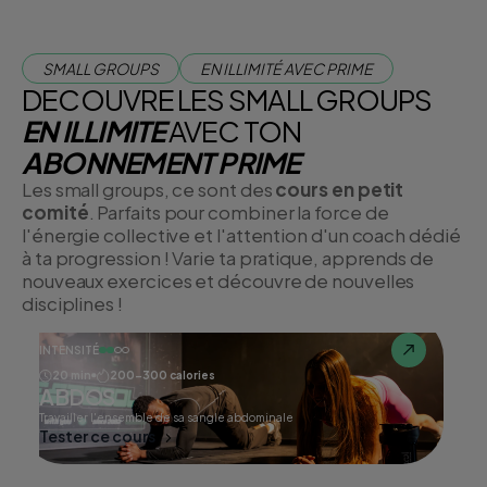
SMALL GROUPS
EN ILLIMITÉ AVEC PRIME
DECOUVRE LES SMALL GROUPS
EN ILLIMITE
AVEC TON
ABONNEMENT PRIME
Les small groups, ce sont des
cours en petit
comité
. Parfaits pour combiner la force de
l'énergie collective et l'attention d'un coach dédié
à ta progression ! Varie ta pratique, apprends de
nouveaux exercices et découvre de nouvelles
disciplines !
INTENSITÉ
20 min
200-300 calories
ABDOS
Travailler l'ensemble de sa sangle abdominale
Tester ce cours