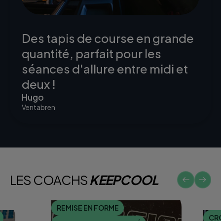
Des tapis de course en grande
quantité, parfait pour les
séances d'allure entre midi et
deux !
Hugo
Ventabren
LES COACHS
KEEPCOOL
REMISE EN FORME
CR