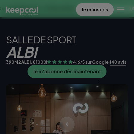
OFFRE SPECIALE DANS CE
Je m’inscris
NES À 0€ << OFFRE LIMITÉE ☀️
SALLE DE SPORT
ALBI
390M2
ALBI, 81000
4.6/5 sur Google
140 avis
Je m'abonne dès maintenant
Je teste la salle gratuitement