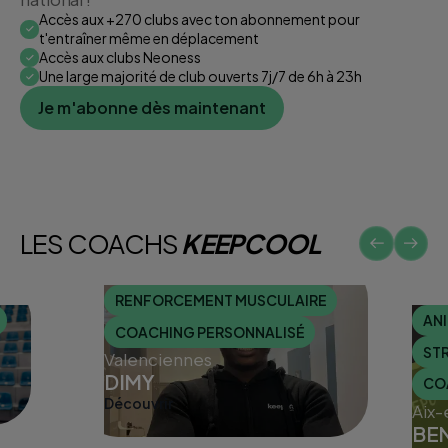
Accès aux +270 clubs avec ton abonnement pour
t'entraîner même en déplacement
Accès aux clubs Neoness
Une large majorité de club ouverts 7j/7 de 6h à 23h
Je m'abonne dès maintenant
LES COACHS
KEEPCOOL
RENFORCEMENT MUSCULAIRE
AN
COACHING PERSONNALISÉ
STR
Valenciennes
DIMY
CO
Découvrir
Aix-
BE