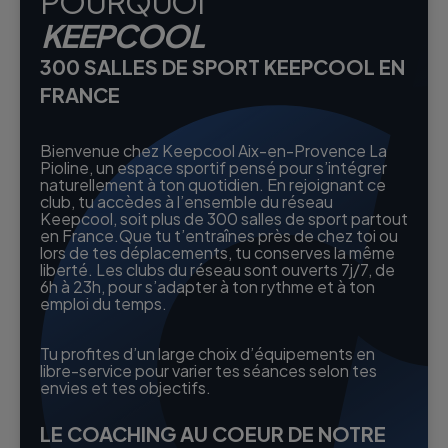
POURQUOI
KEEPCOOL
300 SALLES DE SPORT KEEPCOOL EN
FRANCE
Bienvenue chez Keepcool Aix-en-Provence La
Pioline, un espace sportif pensé pour s’intégrer
naturellement à ton quotidien. En rejoignant ce
club, tu accèdes à l’ensemble du réseau
Keepcool, soit plus de 300 salles de sport partout
en France.Que tu t’entraînes près de chez toi ou
lors de tes déplacements, tu conserves la même
liberté. Les clubs du réseau sont ouverts 7j/7, de
6h à 23h, pour s’adapter à ton rythme et à ton
emploi du temps.
Tu profites d’un large choix d’équipements en
libre-service pour varier tes séances selon tes
envies et tes objectifs.
LE COACHING AU COEUR DE NOTRE