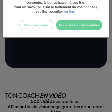
consentez à leur utilisation à ces fins.
Pour en savoir plus sur le traitement de vos données,
veuillez consulter
ce lien
.
Gérer mes choix
Accepter tous les cookies
TON COACH
EN VIDÉO
500 vidéos
disponibles.
60 minutes
de visionnage gratuites pour tester
l'app