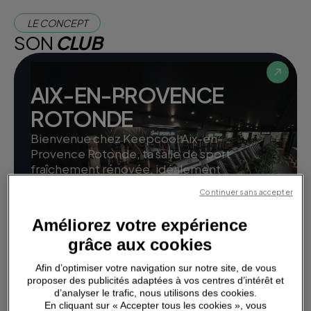
LE CONCEPT
SON
CLUB
AIX-EN-PROVENCE
ROTONDE
Bienvenue chez Keepcool Aix-en-
Provence Rotonde, ta salle de sport
fraîchement rénovée, idéalement
située au cœur de la ville, au 4 avenue
Continuer sans accepter
des Belges. On t’a
Améliorez votre expérience
grâce aux cookies
Afin d’optimiser votre navigation sur notre site, de vous
proposer des publicités adaptées à vos centres d’intérêt et
d’analyser le trafic, nous utilisons des cookies.
En cliquant sur « Accepter tous les cookies », vous