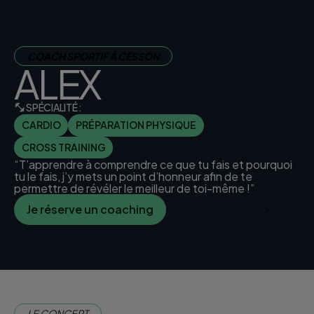
COACH SPORTIF À CESSON
ALEX
SPÉCIALITÉ :
CARDIO
PRÉPARATION PHYSIQUE
CROSS TRAINING
“T’apprendre à comprendre ce que tu fais et pourquoi
tu le fais, j’y mets un point d’honneur afin de te
permettre de révéler le meilleur de toi-même !”
Je réserve un coaching
Je trouve mon club
LE CONCEPT