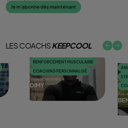
Je m'abonne dès maintenant
LES COACHS
KEEPCOOL
RENFORCEMENT MUSCULAIRE
AN
COACHING PERSONNALISÉ
STR
Valenciennes
DIMY
CO
Découvrir
Aix-
BE
Déco