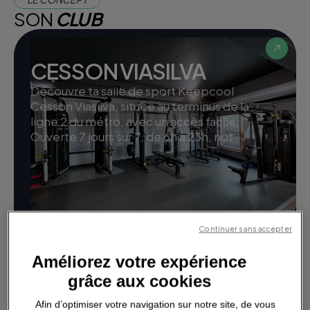
SON
CLUB
CESSON VIASILVA
Découvre ta salle de sport Keepcool
Cesson Viasilva, située au terminus de la
ligne 2 du métro, avec un accès facile.
Ouverte 7 jours sur 7, de 6h à 23h, not
Continuer sans accepter
Améliorez votre expérience
grâce aux cookies
Afin d’optimiser votre navigation sur notre site, de vous