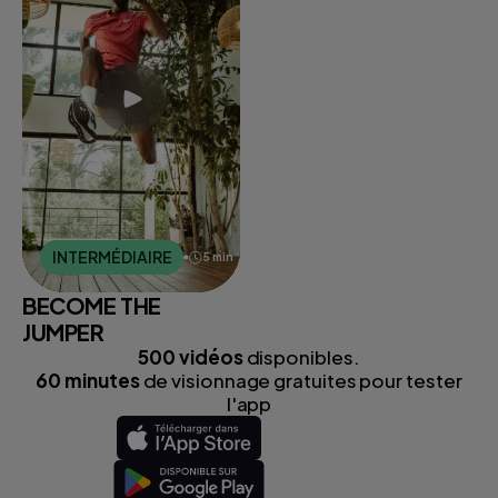
INTERMÉDIAIRE
7:25
5 min
BECOME THE
JUMPER
500 vidéos
disponibles.
60 minutes
de visionnage gratuites pour tester
l'app