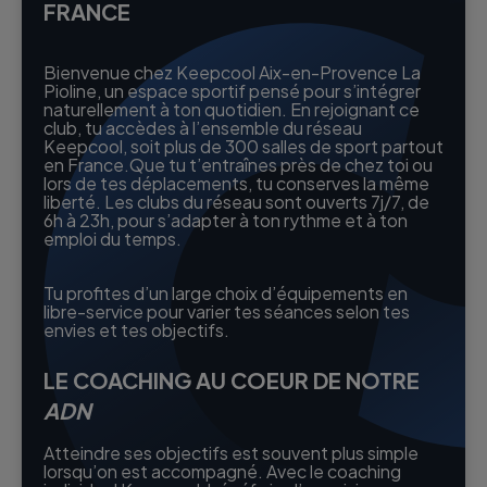
FRANCE
Bienvenue chez Keepcool Aix-en-Provence La
Pioline, un espace sportif pensé pour s’intégrer
naturellement à ton quotidien. En rejoignant ce
club, tu accèdes à l’ensemble du réseau
Keepcool, soit plus de 300 salles de sport partout
en France.Que tu t’entraînes près de chez toi ou
lors de tes déplacements, tu conserves la même
liberté. Les clubs du réseau sont ouverts 7j/7, de
6h à 23h, pour s’adapter à ton rythme et à ton
emploi du temps.
Tu profites d’un large choix d’équipements en
libre-service pour varier tes séances selon tes
envies et tes objectifs.
LE COACHING AU COEUR DE NOTRE
ADN
Atteindre ses objectifs est souvent plus simple
lorsqu’on est accompagné. Avec le coaching