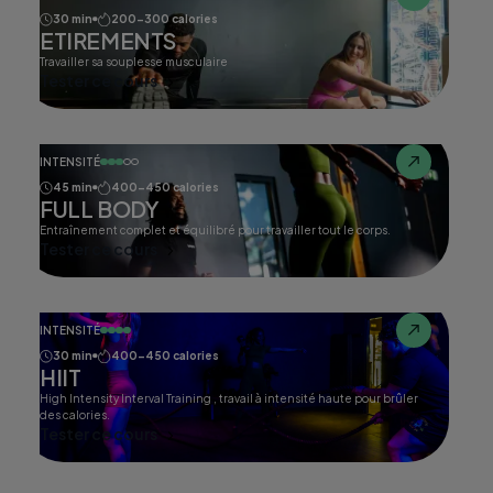
30 min
200-300 calories
ETIREMENTS
Travailler sa souplesse musculaire
Tester ce cours
INTENSITÉ
45 min
400-450 calories
FULL BODY
Entraînement complet et équilibré pour travailler tout le corps.
Tester ce cours
INTENSITÉ
30 min
400-450 calories
HIIT
High Intensity Interval Training , travail à intensité haute pour brûler
des calories.
Tester ce cours