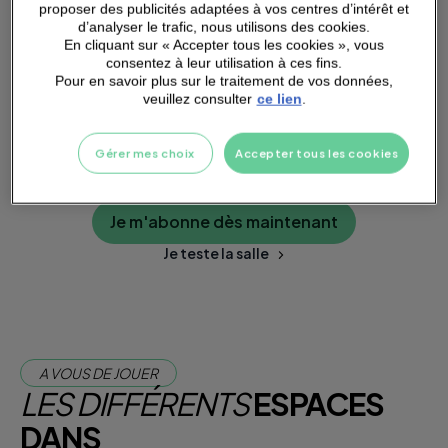
SMALL
GROUPS
proposer des publicités adaptées à vos centres d’intérêt et
d’analyser le trafic, nous utilisons des cookies.
En cliquant sur « Accepter tous les cookies », vous
consentez à leur utilisation à ces fins.
Pour en savoir plus sur le traitement de vos données,
veuillez consulter
ce lien
.
PARKING
A PROXIMITÉ
Gérer mes choix
Accepter tous les cookies
Je m'abonne dès maintenant
Je teste la salle
A VOUS DE JOUER
LES DIFFÉRENTS
ESPACES
DANS