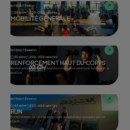
INTENSITÉ
30 min
200-300 calories
MOBILITÉ GÉNERALE
travailler votre amplitude maximale avec des exercices complets.
Tester ce cours
INTENSITÉ
30 min
200-300 calories
RENFORCEMENT HAUT DU CORPS
Renforcement des bras, épaules et dos pour améliorer la force et la
posture
Tester ce cours
INTENSITÉ
45 min
500-600 calories
RUN
Entraînement de course en groupe en extérieur encadré par un
coach.
Tester ce cours