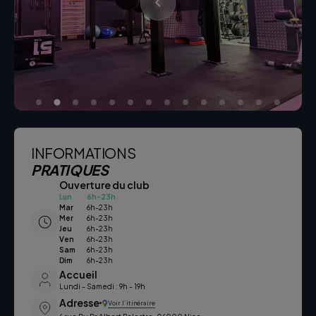
INFORMATIONS
PRATIQUES
Ouverture du club
Lun
6h-23h
Mar
6h-23h
Mer
6h-23h
Jeu
6h-23h
Ven
6h-23h
Sam
6h-23h
Dim
6h-23h
Accueil
Lundi - Samedi : 9h - 19h
Adresse
Voir l’itinéraire