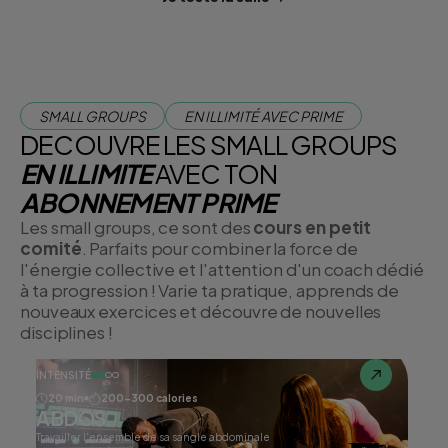
corps.
SMALL GROUPS
EN ILLIMITÉ AVEC PRIME
DECOUVRE LES SMALL GROUPS
EN ILLIMITE
AVEC TON
ABONNEMENT PRIME
Les small groups, ce sont des
cours en petit
comité
. Parfaits pour combiner la force de
l'énergie collective et l'attention d'un coach dédié
à ta progression ! Varie ta pratique, apprends de
nouveaux exercices et découvre de nouvelles
disciplines !
INTENSITÉ
20 min
200-300 calories
ABDOS
Travailler l'ensemble de sa sangle abdominale