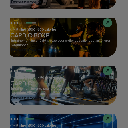
Tester ce cours
INTENSITÉ
45 min
500-600 calories
CARDIO BOXE
Entraînement inspiré de la boxe pour brûler des calories et améliorer
l'endurance.
Tester ce cours
INTENSITÉ
45 min
400-450 calories
CARDIO
Entraînement intense pour brûler des calories et améliorer
l'endurance.
Tester ce cours
INTENSITÉ
45 min
500-600 calories