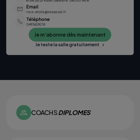
6 rue Du Dr Albert Balestre, 06000 Nice
Email
nice-etoile@keepcool.fr
Téléphone
0493628218
Je m'abonne dès maintenant
Je teste la salle gratuitement
COACHS
DIPLOMES