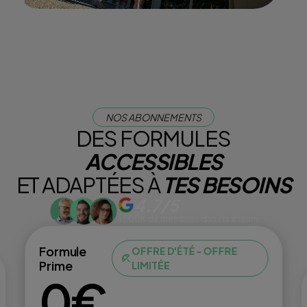
NOS ABONNEMENTS
DES FORMULES
ACCESSIBLES
ET ADAPTÉES À
TES BESOINS
4.7/5
+500K de membres dans la #team
Formule
OFFRE D'ÉTÉ - OFFRE
Prime
LIMITÉE
0€