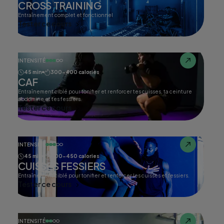
CROSS TRAINING
Entraînement complet et fonctionnel
Tester ce cours
INTENSITÉ
45 min
300-400 calories
CAF
Entraînement ciblé pour tonifier et renforcer tes cuisses, ta ceinture
abdomine et tes fessiers.
Tester ce cours
INTENSITÉ
45 min
400-450 calories
CUISSES FESSIERS
Entraînement ciblé pour tonifier et renforcer les cuisses et fessiers.
Tester ce cours
INTENSITÉ