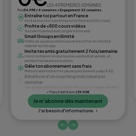
LES 4 PREMIERES SEMAINES
Puis
34,99€ / 4 semaines • Engagement 52 semaines
Entraîne toi partout en France
Accès à tous les clubs Keepcool et Neoness (300 clubs)
Profite de +500 cours vidéos
Tes coachs partout avec toi grâce à ton app
Small Groups en illimité
Profite de sessions collectives variées et fun en illimité à
réserver sur ton app
Invite tes amis gratuitement 2 fois/semaine
Viens t’entrainer en duo tous les vendredi et samedi, et
pendant les vacances scolaires
Gèle ton abonnement sans frais
Mets ton abonnement en pause gratuitement jusqu’à 30j
Bénéficie d'un coaching individuel par
semaine
Une session individuelle de 45 minutes à 1h chaque semaine
+ Frais d'adhésion à
39,00€
Je m'abonne dès maintenant
J'ai besoin d'informations