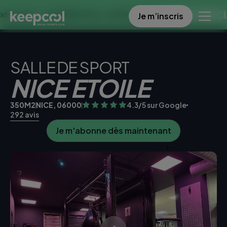
OFFRE SPECIALE DA
Je m’inscris
>> 4 SEMAINES À 0€ << OFFRE LIMITÉE ☀️
SALLE DE SPORT
NICE ETOILE
350M2
NICE, 06000
4.3/5 sur Google
292 avis
Je m'abonne dès maintenant
Je teste la salle gratuitement