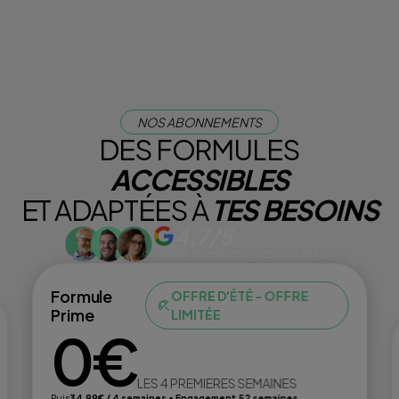
NOS ABONNEMENTS
DES FORMULES
ACCESSIBLES
ET ADAPTÉES À
TES BESOINS
4.7/5
+500K de membres dans la #team
Formule
OFFRE D'ÉTÉ - OFFRE
Prime
LIMITÉE
0€
LES 4 PREMIERES SEMAINES
Puis
34,99€ / 4 semaines • Engagement 52 semaines