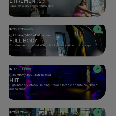
ETIREMENTS
Travailler sa souplesse musculaire
Tester ce cours
INTENSITÉ
45 min
400-450 calories
FULL BODY
Entraînement complet et équilibré pour travailler tout le corps.
Tester ce cours
INTENSITÉ
30 min
400-450 calories
HIIT
High Intensity Interval Training , travail à intensité haute pour brûler
des calories.
Tester ce cours
INTENSITÉ