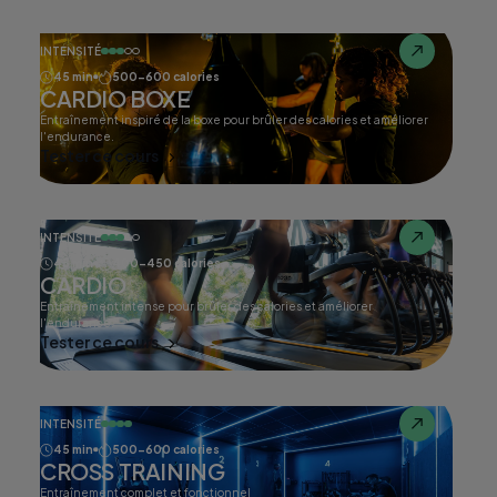
INTENSITÉ
45 min
500-600 calories
CARDIO BOXE
Entraînement inspiré de la boxe pour brûler des calories et améliorer
l'endurance.
Tester ce cours
INTENSITÉ
45 min
400-450 calories
CARDIO
Entraînement intense pour brûler des calories et améliorer
l'endurance.
Tester ce cours
INTENSITÉ
45 min
500-600 calories
CROSS TRAINING
Entraînement complet et fonctionnel