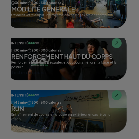
30 min
200-300 calories
MOBILITÉ GÉNERALE
travailler votre amplitude maximale avec des exercices complets.
Tester ce cours
INTENSITÉ
30 min
200-300 calories
RENFORCEMENT HAUT DU CORPS
Renforcement des bras, épaules et dos pour améliorer la force et la
posture
Tester ce cours
INTENSITÉ
45 min
500-600 calories
RUN
Entraînement de course en groupe en extérieur encadré par un
coach.
Tester ce cours