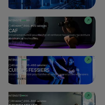
Tester ce cours
INTENSITÉ
45 min
300-400 calories
CAF
Entraînement ciblé pour tonifier et renforcer tes cuisses, ta ceinture
abdomine et tes fessiers.
Tester ce cours
INTENSITÉ
45 min
400-450 calories
CUISSES FESSIERS
Entraînement ciblé pour tonifier et renforcer les cuisses et fessiers.
Tester ce cours
INTENSITÉ
30 min
200-300 calories