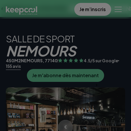
OFFRE SPECIALE DANS CE CL
Je m’inscris
À 0€ << OFFRE LIMITÉE ☀️
SALLE DE SPORT
NEMOURS
450M2
NEMOURS, 77140
4.5/5 sur Google
155 avis
Je m'abonne dès maintenant
Je teste la salle gratuitement