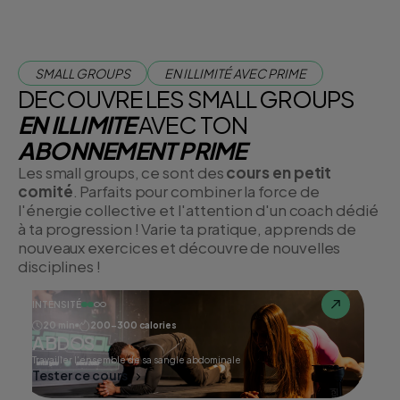
SMALL GROUPS
EN ILLIMITÉ AVEC PRIME
DECOUVRE LES SMALL GROUPS
EN ILLIMITE
AVEC TON
ABONNEMENT PRIME
Les small groups, ce sont des
cours en petit
comité
. Parfaits pour combiner la force de
l'énergie collective et l'attention d'un coach dédié
à ta progression ! Varie ta pratique, apprends de
nouveaux exercices et découvre de nouvelles
disciplines !
INTENSITÉ
20 min
200-300 calories
ABDOS
Travailler l'ensemble de sa sangle abdominale
Tester ce cours