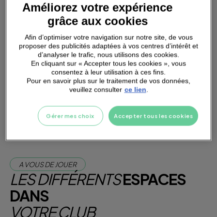
Améliorez votre expérience
grâce aux cookies
Afin d’optimiser votre navigation sur notre site, de vous
proposer des publicités adaptées à vos centres d’intérêt et
PARKING
A PROXIMITÉ
d’analyser le trafic, nous utilisons des cookies.
En cliquant sur « Accepter tous les cookies », vous
consentez à leur utilisation à ces fins.
Pour en savoir plus sur le traitement de vos données,
veuillez consulter
ce lien
.
Je m'abonne dès maintenant
Je teste la salle
Gérer mes choix
Accepter tous les cookies
A VOUS DE JOUER
LES DIFFÉRENTS
ESPACES
DANS
VOTRE CLUB