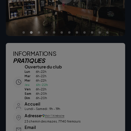
INFORMATIONS
PRATIQUES
Ouverture du club
Lun
6h-22h
Mar
6h-22h
Mer
6h-22h
Jeu
6h-22h
Ven
6h-22h
Sam
6h-20h
Dim
6h-20h
Accueil
Lundi - Samedi : 9h - 19h
Adresse
Voir l’itinéraire
23 chemin des mazes, 77140 Nemours
Email