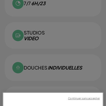
7/7
6H/23
STUDIOS
VIDEO
DOUCHES
INDIVIDUELLES
Continuer sans accepter
SMALL
GROUPS