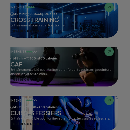
INTENSITÉ
45 min
500-600 calories
CROSS TRAINING
Entraînement complet et fonctionnel
Tester ce cours
INTENSITÉ
45 min
300-400 calories
CAF
Entraînement ciblé pour tonifier et renforcer tes cuisses, ta ceinture
abdomine et tes fessiers.
Tester ce cours
INTENSITÉ
45 min
400-450 calories
CUISSES FESSIERS
Entraînement ciblé pour tonifier et renforcer les cuisses et fessiers.
Tester ce cours