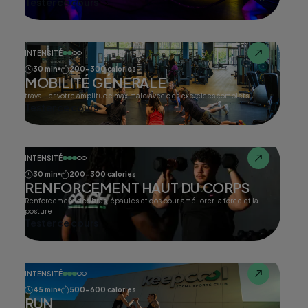
Tester ce cours
INTENSITÉ
30 min
200-300 calories
MOBILITÉ GÉNERALE
travailler votre amplitude maximale avec des exercices complets.
Tester ce cours
INTENSITÉ
30 min
200-300 calories
RENFORCEMENT HAUT DU CORPS
Renforcement des bras, épaules et dos pour améliorer la force et la
posture
Tester ce cours
INTENSITÉ
45 min
500-600 calories
RUN