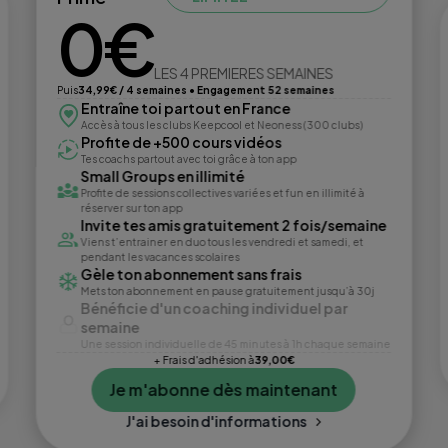
0€
LES 4 PREMIERES SEMAINES
Puis
34,99€ / 4 semaines • Engagement 52 semaines
Entraîne toi partout en France
Accès à tous les clubs Keepcool et Neoness (300 clubs)
Profite de +500 cours vidéos
Tes coachs partout avec toi grâce à ton app
Small Groups en illimité
Profite de sessions collectives variées et fun en illimité à
réserver sur ton app
Invite tes amis gratuitement 2 fois/semaine
Viens t’entrainer en duo tous les vendredi et samedi, et
pendant les vacances scolaires
Gèle ton abonnement sans frais
Mets ton abonnement en pause gratuitement jusqu’à 30j
Bénéficie d'un coaching individuel par
semaine
Une session individuelle de 45 minutes à 1h chaque semaine
+ Frais d'adhésion à
39,00€
Je m'abonne dès maintenant
J'ai besoin d'informations