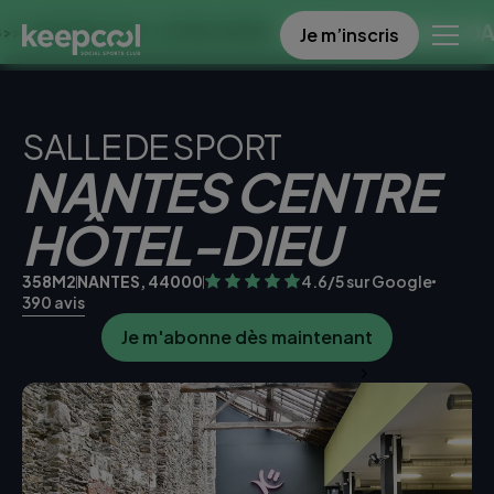
OFFRE SPECIALE DANS CE 
Je m’inscris
NES À 0€ << OFFRE LIMITÉE ☀️
SALLE DE SPORT
NANTES CENTRE
HÔTEL-DIEU
358M2
NANTES, 44000
4.6/5 sur Google
390 avis
Je m'abonne dès maintenant
Je teste la salle gratuitement