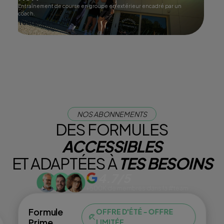
Entraînement de course en groupe en extérieur encadré par un
coach.
Tester ce cours
NOS ABONNEMENTS
DES FORMULES
ACCESSIBLES
ET ADAPTÉES À
TES BESOINS
4.7/5
+500K de membres dans la #team
Formule
OFFRE D'ÉTÉ - OFFRE
Prime
LIMITÉE