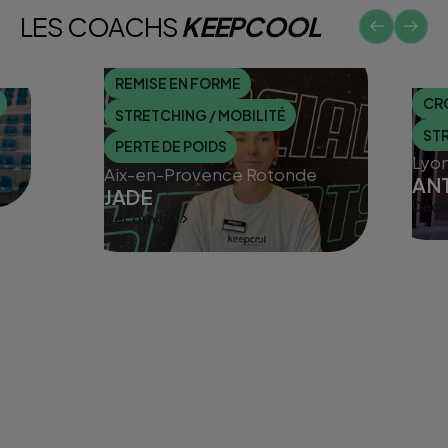
LES COACHS
KEEPCOOL
REMISE EN FORME
CR
STRETCHING / MOBILITÉ
STR
PERTE DE POIDS
Lyon
Aix-en-Provence Rotonde
AN
JADE
Déco
Disc
Découvrir
Discuter avec un coach