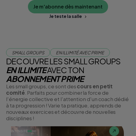
avec d
Je m'abonne dès maintenant
moderne
tonifier
Je teste la salle
corps.
SMALL GROUPS
EN ILLIMITÉ AVEC PRIME
DECOUVRE LES SMALL GROUPS
EN ILLIMITE
AVEC TON
ABONNEMENT PRIME
Les small groups, ce sont des
cours en petit
comité
. Parfaits pour combiner la force de
l'énergie collective et l'attention d'un coach dédié
à ta progression ! Varie ta pratique, apprends de
nouveaux exercices et découvre de nouvelles
disciplines !
INTENSITÉ