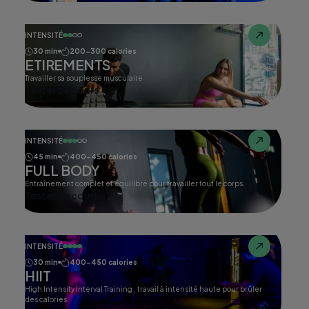
INTENSITÉ
30 min
200-300 calories
ETIREMENTS
Travailler sa souplesse musculaire
Tester ce cours
INTENSITÉ
45 min
400-450 calories
FULL BODY
Entraînement complet et équilibré pour travailler tout le corps.
Tester ce cours
INTENSITÉ
30 min
400-450 calories
HIIT
High Intensity Interval Training , travail à intensité haute pour brûler
des calories.