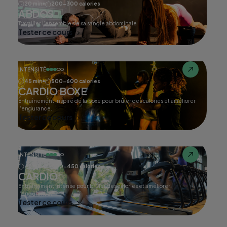
20 min
200-300 calories
ABDOS
Travailler l'ensemble de sa sangle abdominale
Tester ce cours
INTENSITÉ
45 min
500-600 calories
CARDIO BOXE
Entraînement inspiré de la boxe pour brûler des calories et améliorer
l'endurance.
Tester ce cours
INTENSITÉ
45 min
400-450 calories
CARDIO
Entraînement intense pour brûler des calories et améliorer
l'endurance.
Tester ce cours