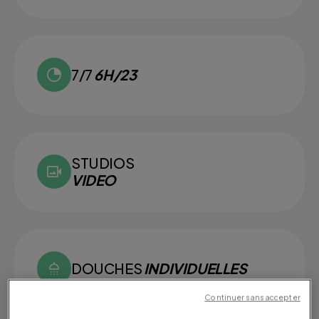
7/7
6H/23
STUDIOS
VIDEO
DOUCHES
INDIVIDUELLES
Continuer sans accepter