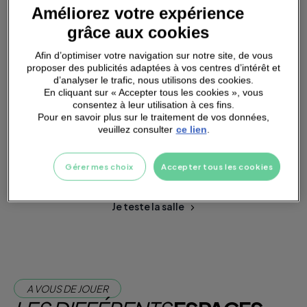
Améliorez votre expérience
grâce aux cookies
SMALL
GROUPS
Afin d’optimiser votre navigation sur notre site, de vous
proposer des publicités adaptées à vos centres d’intérêt et
d’analyser le trafic, nous utilisons des cookies.
En cliquant sur « Accepter tous les cookies », vous
consentez à leur utilisation à ces fins.
Pour en savoir plus sur le traitement de vos données,
PARKING
A PROXIMITÉ
veuillez consulter
ce lien
.
Gérer mes choix
Accepter tous les cookies
Je m'abonne dès maintenant
Je teste la salle
A VOUS DE JOUER