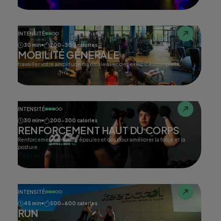
INTENSITÉ
30 min
200-300 calories
MOBILITÉ GÉNERALE
travailler votre amplitude maximale avec des exercices complets.
Tester ce cours
INTENSITÉ
30 min
200-300 calories
RENFORCEMENT HAUT DU CORPS
Renforcement des bras, épaules et dos pour améliorer la force et la
posture
Tester ce cours
INTENSITÉ
45 min
500-600 calories
RUN