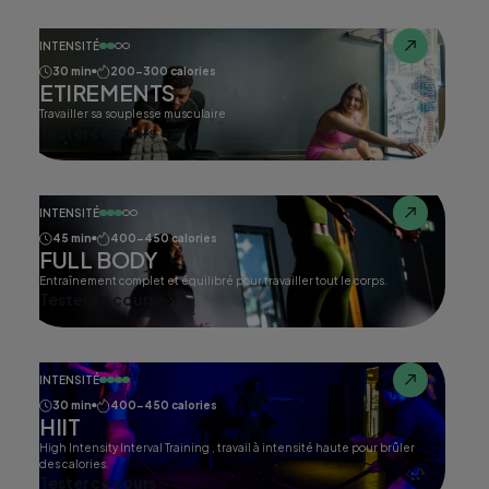
INTENSITÉ
30 min
200-300 calories
ETIREMENTS
Travailler sa souplesse musculaire
Tester ce cours
INTENSITÉ
45 min
400-450 calories
FULL BODY
Entraînement complet et équilibré pour travailler tout le corps.
Tester ce cours
INTENSITÉ
30 min
400-450 calories
HIIT
High Intensity Interval Training , travail à intensité haute pour brûler
des calories.
Tester ce cours