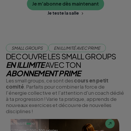
Je m'abonne dès maintenant
Je teste la salle
SMALL GROUPS
EN ILLIMITÉ AVEC PRIME
DECOUVRE LES SMALL GROUPS
EN ILLIMITE
AVEC TON
ABONNEMENT PRIME
Les small groups, ce sont des
cours en petit
comité
. Parfaits pour combiner la force de
l'énergie collective et l'attention d'un coach dédié
à ta progression ! Varie ta pratique, apprends de
nouveaux exercices et découvre de nouvelles
disciplines !
INTENSITÉ
20 min
200-300 calories