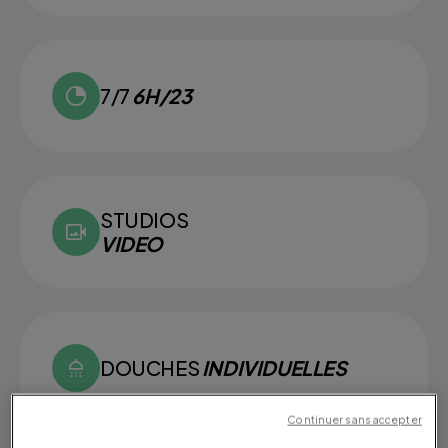
7/7
6H/23
STUDIOS
VIDEO
DOUCHES
INDIVIDUELLES
Continuer sans accepter