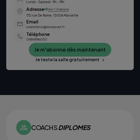
Lundi - Samedi : 9h - 19h
Adresse
Voir l’itinéraire
172 rue De Rome, 13006 Marseille
Email
castellane@keepcool.fr
Téléphone
0484896050
Je m'abonne dès maintenant
Je teste la salle gratuitement
COACHS
DIPLOMES