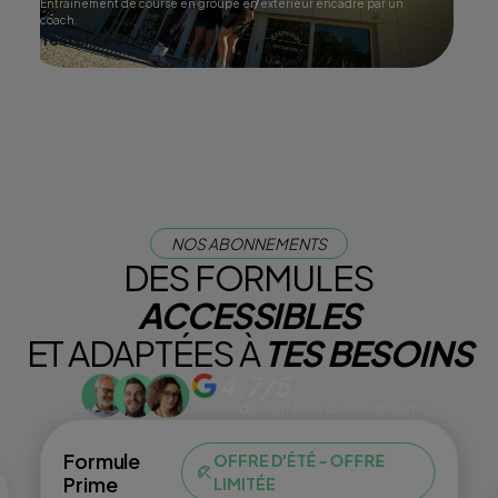
Entraînement de course en groupe en extérieur encadré par un
coach.
Tester ce cours
NOS ABONNEMENTS
DES FORMULES
ACCESSIBLES
ET ADAPTÉES À
TES BESOINS
4.7/5
+500K de membres dans la #team
Formule
OFFRE D'ÉTÉ - OFFRE
Prime
LIMITÉE