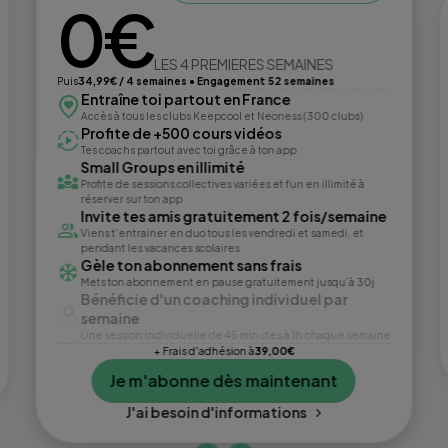
0€
LES 4 PREMIERES SEMAINES
Puis
34,99€ / 4 semaines • Engagement 52 semaines
Entraîne toi partout en France
Accès à tous les clubs Keepcool et Neoness (300 clubs)
Profite de +500 cours vidéos
Tes coachs partout avec toi grâce à ton app
Small Groups en illimité
Profite de sessions collectives variées et fun en illimité à
réserver sur ton app
Invite tes amis gratuitement 2 fois/semaine
Viens t’entrainer en duo tous les vendredi et samedi, et
pendant les vacances scolaires
Gèle ton abonnement sans frais
Mets ton abonnement en pause gratuitement jusqu’à 30j
Bénéficie d'un coaching individuel par
semaine
Une session individuelle de 45 minutes à 1h chaque semaine
+ Frais d'adhésion à
39,00€
Je m'abonne dès maintenant
J'ai besoin d'informations