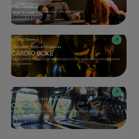
ABDOS
Travailler l'ensemble de sa sangle abdominale
Tester ce cours
INTENSITÉ
45 min
500-600 calories
CARDIO BOXE
Entraînement inspiré de la boxe pour brûler des calories et améliorer
l'endurance.
Tester ce cours
INTENSITÉ
45 min
400-450 calories
CARDIO
Entraînement intense pour brûler des calories et améliorer
l'endurance.
Tester ce cours