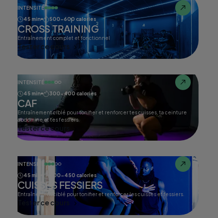
INTENSITÉ
45 min
500-600 calories
CROSS TRAINING
Entraînement complet et fonctionnel
Tester ce cours
INTENSITÉ
45 min
300-400 calories
CAF
Entraînement ciblé pour tonifier et renforcer tes cuisses, ta ceinture
abdomine et tes fessiers.
Tester ce cours
INTENSITÉ
45 min
400-450 calories
CUISSES FESSIERS
Entraînement ciblé pour tonifier et renforcer les cuisses et fessiers.
Tester ce cours