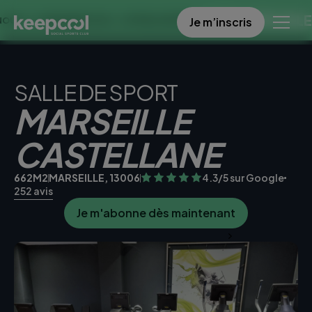
OFFRE SPECIALE DANS C
Je m’inscris
MAINES À 0€ << OFFRE LIMITÉE ☀️
SALLE DE SPORT
MARSEILLE
CASTELLANE
662M2
MARSEILLE, 13006
4.3/5 sur Google
252 avis
Je m'abonne dès maintenant
Je teste la salle gratuitement