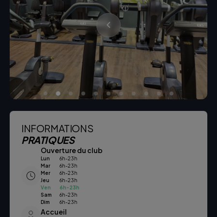
INFORMATIONS
PRATIQUES
Ouverture du club
Lun
6h-23h
Mar
6h-23h
Mer
6h-23h
Jeu
6h-23h
Ven
6h-23h
Sam
6h-23h
Dim
6h-23h
Accueil