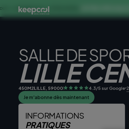
OFFRE SPECIALE DANS CE
NES À 0€ << OFFRE LIMITÉE ☀️
SALLE DE SPO
LILLE CE
450M2
LILLE, 59000
4.3/5 sur Google
2
Je m'abonne dès maintenant
Je teste la sall
INFORMATIONS
PRATIQUES