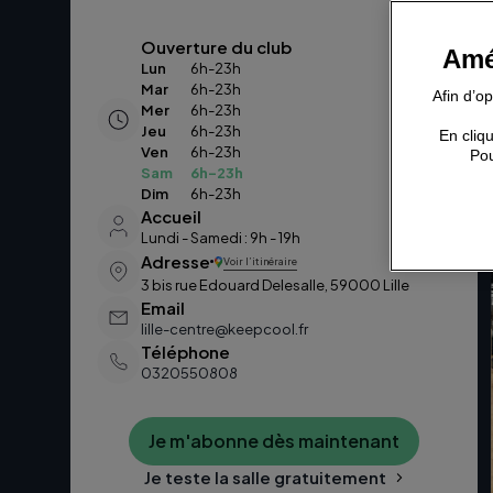
Ouverture du club
Amé
Lun
6h-23h
Mar
6h-23h
Afin d’o
Mer
6h-23h
Jeu
6h-23h
En cliqu
Ven
6h-23h
Pou
Sam
6h-23h
Dim
6h-23h
Accueil
Lundi - Samedi : 9h - 19h
Adresse
Voir l’itinéraire
3 bis rue Edouard Delesalle, 59000 Lille
Email
lille-centre@keepcool.fr
Téléphone
0320550808
Je m'abonne dès maintenant
Je teste la salle gratuitement