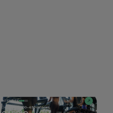
INTENSITÉ
45 min
400-450 calories