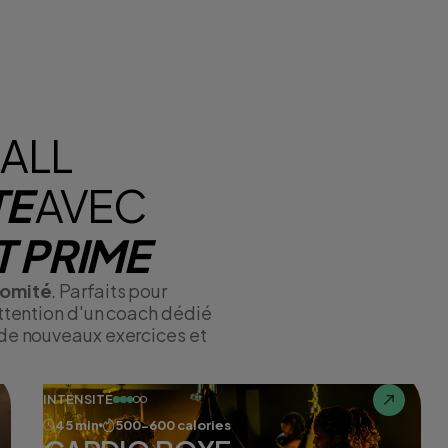
ALL
TE
AVEC
 PRIME
comité
. Parfaits pour
attention d'un coach dédié
 de nouveaux exercices et
INTENSITÉ
45 min
500-600 calories