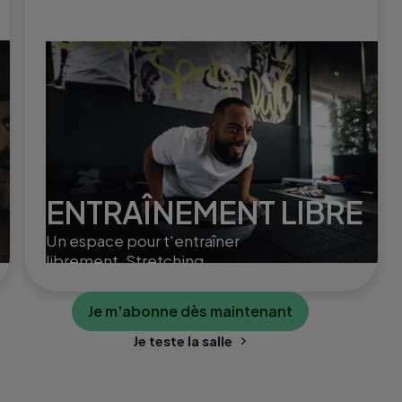
ENTRAÎNEMENT LIBRE
Un espace pour t'entraîner
librement. Stretching,
poids libres ou Small Group
Training, selon ton rythme
Je m'abonne dès maintenant
et tes envies.
Je teste la salle