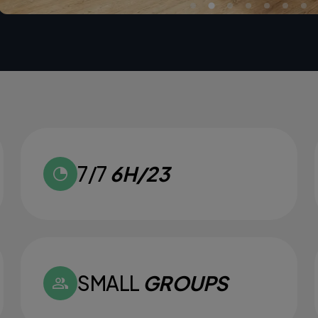
7/7
6H/23
SMALL
GROUPS