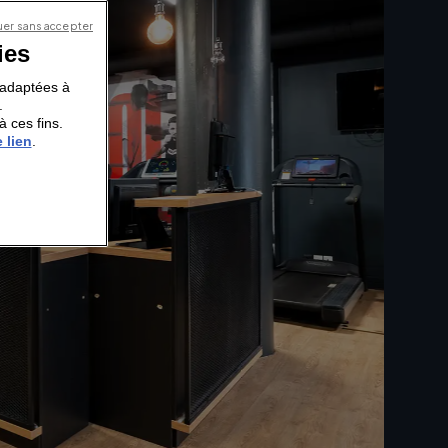
er sans accepter
ies
s adaptées à
.
à ces fins.
 lien
.