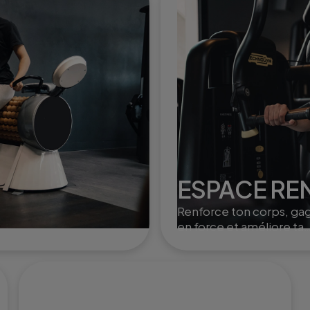
tonifier et dynamiser le
corps.
ESPACE R
Renforce ton corps, ga
en force et améliore ta
posture grâce à des
exercices ciblés et varié