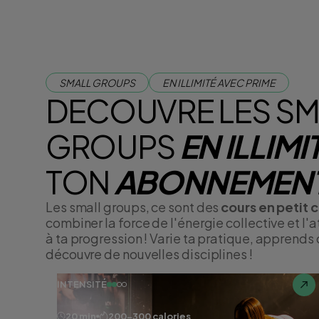
SMALL GROUPS
EN ILLIMITÉ AVEC PRIME
DECOUVRE LES SM
GROUPS
EN ILLIMI
TON
ABONNEMENT
Les small groups, ce sont des
cours en petit 
combiner la force de l'énergie collective et l'
à ta progression ! Varie ta pratique, apprends
découvre de nouvelles disciplines !
INTENSITÉ
20 min
200-300 calories