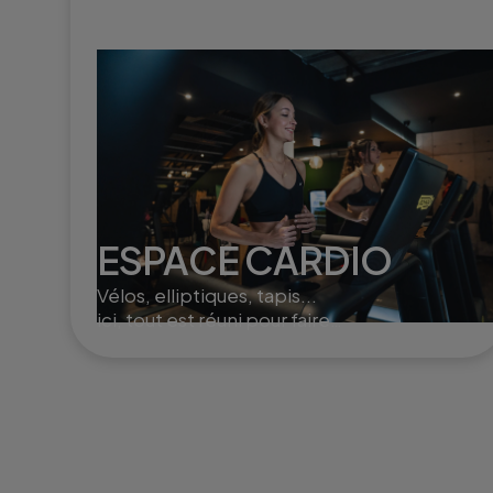
ESPACE CARDIO
Vélos, elliptiques, tapis...
ici, tout est réuni pour faire
monter le cardio et brûler
un max de calories !