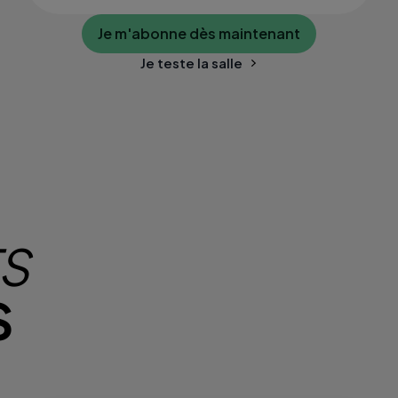
Je m'abonne dès maintenant
Je teste la salle
TS
S