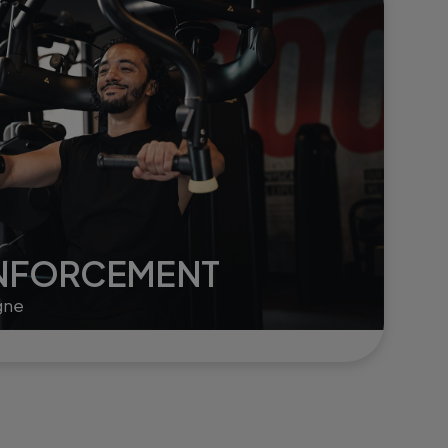
ENFORCEMENT
gne
s.