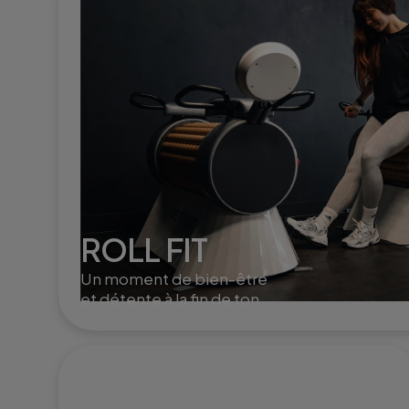
ROLL FIT
Un moment de bien-être
et détente à la fin de ton
training. Le roll fit active la
circulation, aide à la
récupération musculaire et
à l'élimination de la cellulite.