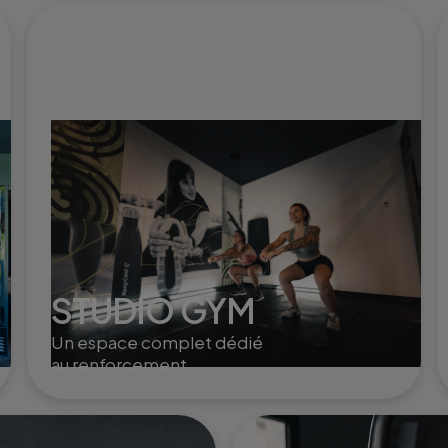
STUDIO GYM
Un espace complet dédié
au renforcement
musculaire et à la mobilité,
avec des équipements
modernes pour sculpter,