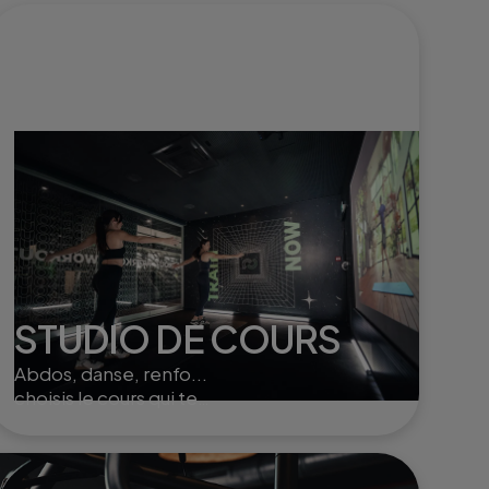
STUDIO DE COURS
Abdos, danse, renfo...
choisis le cours qui te
convient et entraîne toi seul
ou à plusieurs dans nos
studios.