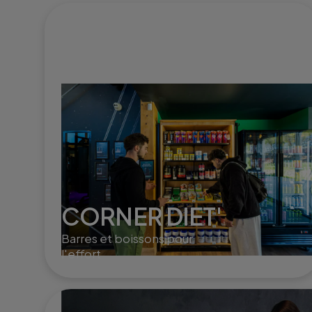
CORNER DIET'
Barres et boissons pour
l'effort